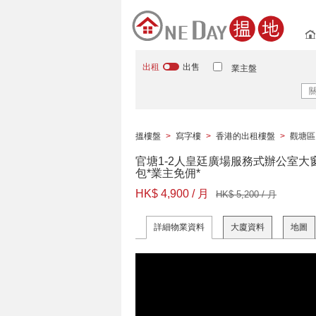
出租
出售
業主盤
搵樓盤
>
寫字樓
>
香港的出租樓盤
>
觀塘區
官塘1-2人皇廷廣場服務式辦公室大
包*業主免佣*
HK$ 4,900 / 月
HK$ 5,200 / 月
詳細物業資料
大廈資料
地圖