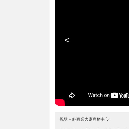
<
觀塘 – 純商業大廈商務中心