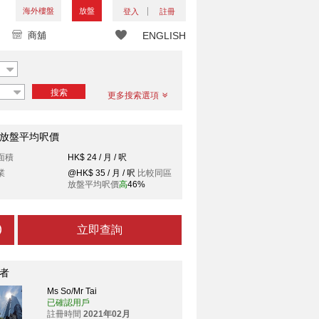
海外樓盤
放盤
登入
註冊
商舖
ENGLISH
搜索
更多搜索選項
放盤平均呎價
面積
HK$ 24 / 月 / 呎
業
@HK$ 35 / 月 / 呎
比較同區
放盤平均呎價
高
46%
立即查詢
者
Ms So/Mr Tai
已確認用戶
註冊時間
2021年02月