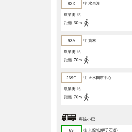
83X
往
水泉澳
敬業街
站
距離
30m
93A
往
寶林
敬業街
站
距離
70m
269C
往
天水圍市中心
敬業街
站
距離
70m
專線小巴
69
往
九龍城(獅子石道)