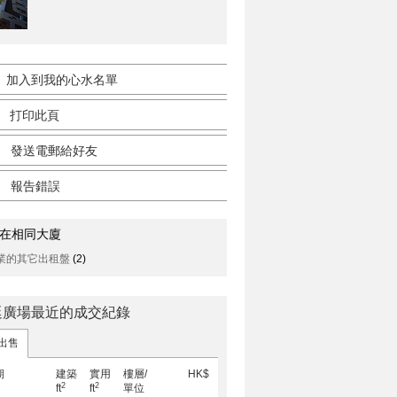
加入到我的心水名單
打印此頁
發送電郵給好友
報告錯誤
在相同大廈
業的其它出租盤
(2)
廷廣場最近的成交紀錄
出售
期
建築
實用
樓層/
HK$
2
2
ft
ft
單位