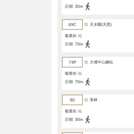
距離
30m
69C
往
天水圍(天恩)
敬業街
站
距離
70m
74P
往
大埔中心總站
敬業街
站
距離
70m
80
往
美林
敬業街
站
距離
30m