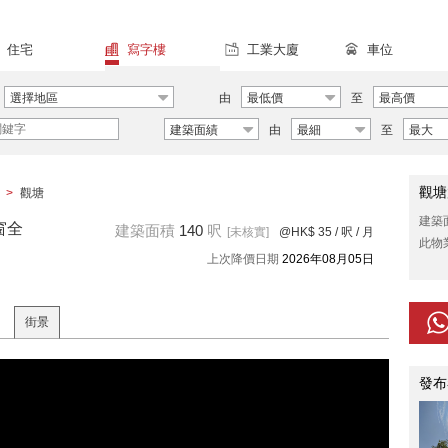
住宅
寫字樓
工業大廈
車位
選擇地區
由
最低價
至
最高價
建築面績
由
最細
至
最大
觀塘
>
觀塘
建築
窗全
建築面積
140
呎
[未核實]
@HK$ 35
/ 呎 / 月
此物
上次降價日期
2026年08月05日
街景
發布