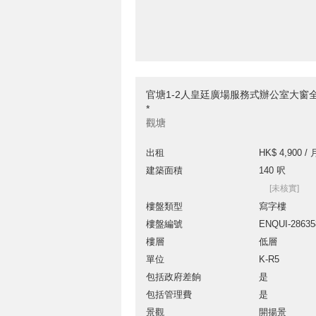
官塘1-2人皇廷廣場服務式辦公室大窗
*
觀塘
出租
HK$ 4,900 / 
建築面積
140 呎
[未核實]
樓盤類型
寫字樓
樓盤編號
ENQUI-28635
樓層
低層
單位
K-R5
包括政府差餉
是
包括管理費
是
景觀
開揚景