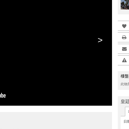
>
樓盤
此物
皇
日