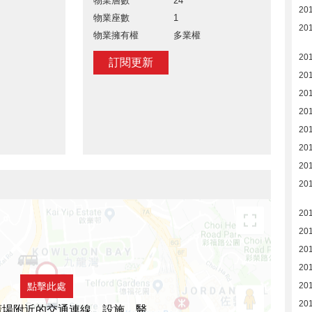
物業層數
24
20
物業座數
1
20
物業擁有權
多業權
20
訂閱更新
20
20
20
20
20
20
20
20
20
20
20
點擊此處
20
20
廣場附近的交通連線，設施，醫