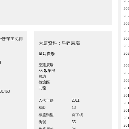
20
202
20
20
20
全包*業主免佣
20
大廈資料：皇廷廣場
20
皇廷廣場
20
月
皇廷廣場
20
55 敬業街
20
觀塘
202
觀塘區
九龍
20
81463
20
入伙年份
2011
20
樓齡
13
20
樓盤類型
寫字樓
20
街號
55
20