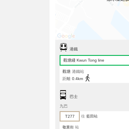
港鐵
觀塘綫 Kwun Tong line
觀塘
港鐵站
距離
0.4km
巴士
九巴
T277
往
藍田站
敬業街
站