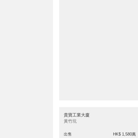
貴寶工業大廈
黃竹坑
出售
HK$ 1,580萬