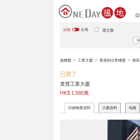
出租
出售
業主盤
搵樓盤
>
工業大廈
>
香港的出售樓盤
>
南區
已賣了
貴寶工業大廈
HK$ 1,580萬
詳細物業資料
大廈資料
地圖