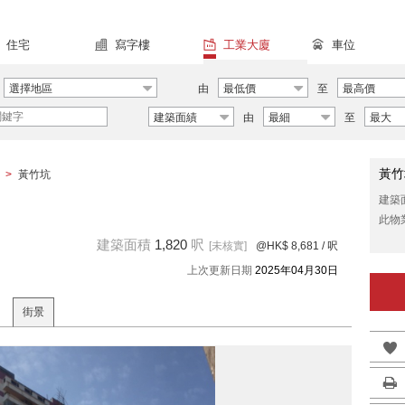
住宅
寫字樓
工業大廈
車位
選擇地區
由
最低價
至
最高價
建築面績
由
最細
至
最大
黃竹
>
黃竹坑
建築
此物
建築面積
1,820
呎
[未核實]
@HK$ 8,681
/ 呎
上次更新日期
2025年04月30日
街景