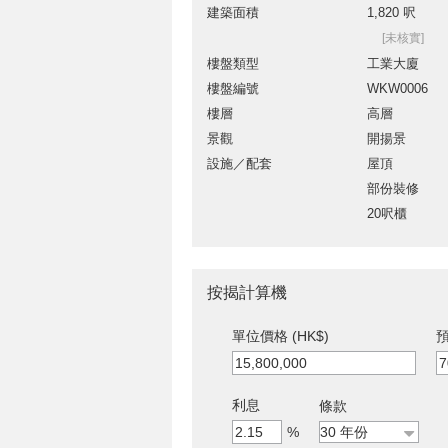
建築面積
1,820 呎
[未核實]
樓盤類型
工業大廈
樓盤編號
WKW0006
樓層
高層
景觀
開揚景
設施／配套
屋頂
部份裝修
20呎櫃
按揭計算機
單位價格 (HK$)
預
利息
條款
%