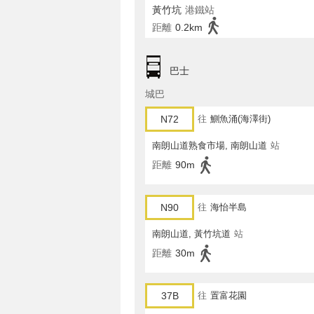
黃竹坑
港鐵站
距離
0.2km
巴士
城巴
N72
往
鰂魚涌(海澤街)
南朗山道熟食市場, 南朗山道
站
距離
90m
N90
往
海怡半島
南朗山道, 黃竹坑道
站
距離
30m
37B
往
置富花園