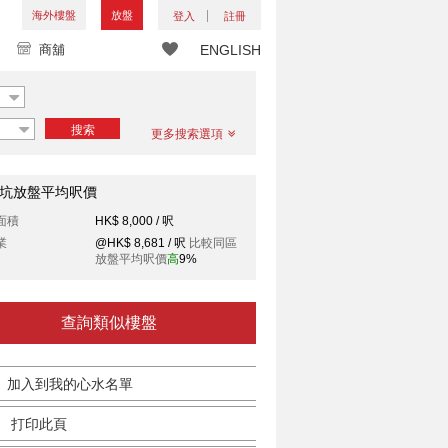
海外樓盤
放盤
登入
註冊
商舖
ENGLISH
搜索
更多搜索選項
坑放盤平均呎價
面積
HK$ 8,000 / 呎
業
@HK$ 8,681 / 呎
比較同區
放盤平均呎價
高
9%
查詢類似樓盤
加入到我的心水名單
打印此頁