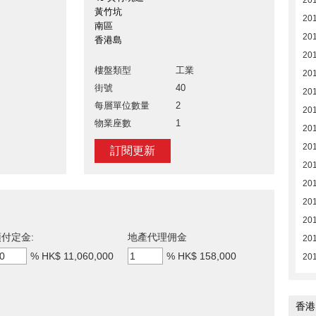
20
黃竹坑
20
南區
20
香港島
201
樓盤類型
工業
20
街號
40
201
每層單位數量
2
201
物業座數
1
201
201
訂閱更新
201
201
201
201
付定金:
地產代理佣金
201
%
HK$ 11,060,000
%
HK$ 158,000
201
香港