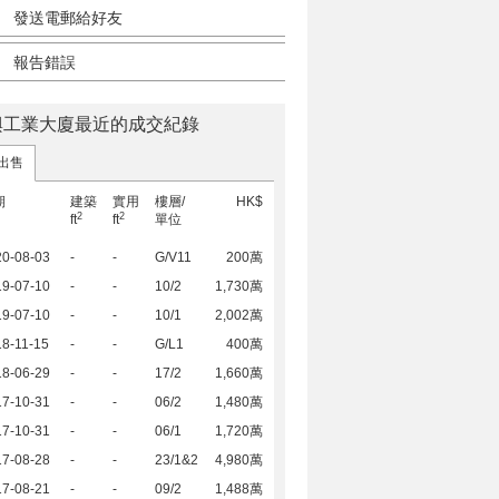
發送電郵給好友
報告錯誤
興工業大廈最近的成交紀錄
出售
期
建築
實用
樓層/
HK$
2
2
ft
ft
單位
20-08-03
-
-
G/V11
200萬
19-07-10
-
-
10/2
1,730萬
19-07-10
-
-
10/1
2,002萬
8-11-15
-
-
G/L1
400萬
18-06-29
-
-
17/2
1,660萬
17-10-31
-
-
06/2
1,480萬
17-10-31
-
-
06/1
1,720萬
17-08-28
-
-
23/1&2
4,980萬
17-08-21
-
-
09/2
1,488萬