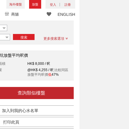
海外樓盤
放盤
登入
註冊
商舖
ENGLISH
搜索
更多搜索選項
坑放盤平均呎價
面積
HK$ 8,000 / 呎
業
@HK$ 4,255 / 呎
比較同區
放盤平均呎價
低
47%
查詢類似樓盤
加入到我的心水名單
打印此頁