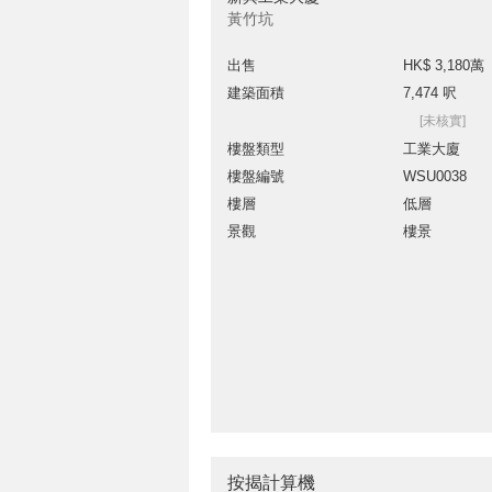
黃竹坑
出售
HK$ 3,180萬
建築面積
7,474 呎
[未核實]
樓盤類型
工業大廈
樓盤編號
WSU0038
樓層
低層
景觀
樓景
按揭計算機