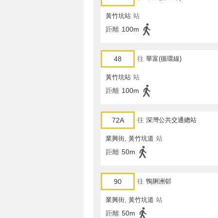
黃竹坑站
站
距離
100m
48
往
華富(循環線)
黃竹坑站
站
距離
100m
72A
往
深灣公共交通總站
業興街, 黃竹坑道
站
距離
50m
90
往
鴨脷洲邨
業興街, 黃竹坑道
站
距離
50m