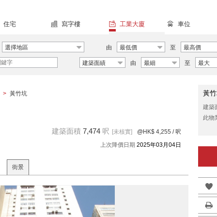
住宅
寫字樓
工業大廈
車位
選擇地區
由
最低價
至
最高價
建築面績
由
最細
至
最大
黃竹
>
黃竹坑
建築
此物
建築面積
7,474
呎
[未核實]
@HK$ 4,255
/ 呎
上次降價日期
2025年03月04日
街景