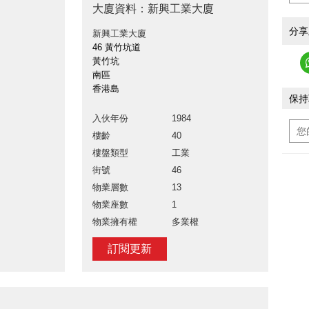
大廈資料：新興工業大廈
分享
新興工業大廈
46 黃竹坑道
黃竹坑
南區
香港島
保持
入伙年份
1984
樓齡
40
樓盤類型
工業
街號
46
物業層數
13
物業座數
1
物業擁有權
多業權
訂閱更新