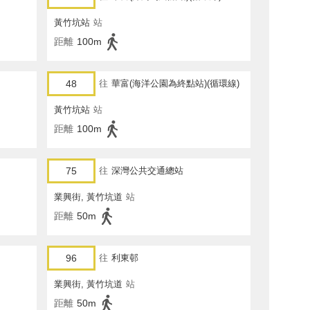
黃竹坑站
站
距離
100m
48
往
華富(海洋公園為終點站)(循環線)
黃竹坑站
站
距離
100m
75
往
深灣公共交通總站
業興街, 黃竹坑道
站
距離
50m
96
往
利東邨
業興街, 黃竹坑道
站
距離
50m