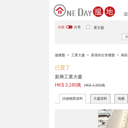
出租
出售
業主盤
搵樓盤
>
工業大廈
>
香港的出售樓盤
>
南區
已賣了
新興工業大廈
HK$ 3,180萬
HK$ 3,800萬
詳細物業資料
大廈資料
地圖