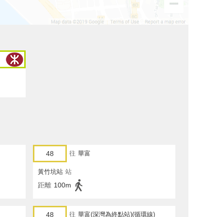
48
往
華富
黃竹坑站
站
距離
100m
48
往
華富(深灣為終點站)(循環線)