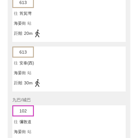
613
往
筲箕灣
海晏街
站
距離
20m
613
往
安泰(西)
海晏街
站
距離
30m
九巴/城巴
102
往
彌敦道
海晏街
站