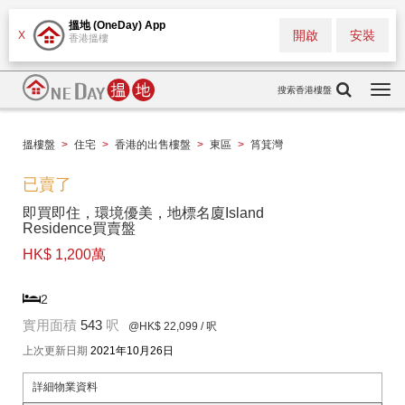
搵地 (OneDay) App
開啟
安裝
X
香港搵樓
搜索香港樓盤
Togg
navi
搵樓盤
>
住宅
>
香港的出售樓盤
>
東區
>
筲箕灣
已賣了
即買即住，環境優美，地標名廈Island
Residence買賣盤
HK$ 1,200萬
2
實用面積
543
呎
@HK$ 22,099
/ 呎
上次更新日期
2021年10月26日
詳細物業資料