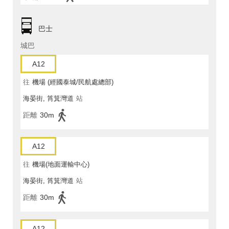
巴士
城巴
A12
往
機場 (經國泰城/民航處總部)
海晏街, 筲箕灣道
站
距離
30m
A12
往
機場(地面運輸中心)
海晏街, 筲箕灣道
站
距離
30m
A12