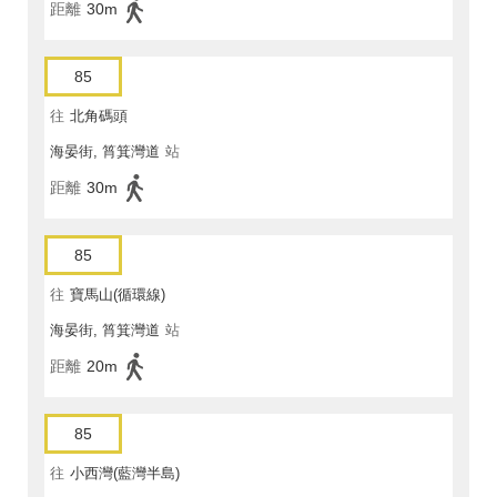
距離
30m
85
往
北角碼頭
海晏街, 筲箕灣道
站
距離
30m
85
往
寶馬山(循環線)
海晏街, 筲箕灣道
站
距離
20m
85
往
小西灣(藍灣半島)