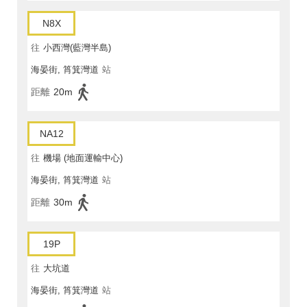
N8X
往
小西灣(藍灣半島)
海晏街, 筲箕灣道
站
距離
20m
NA12
往
機場 (地面運輸中心)
海晏街, 筲箕灣道
站
距離
30m
19P
往
大坑道
海晏街, 筲箕灣道
站