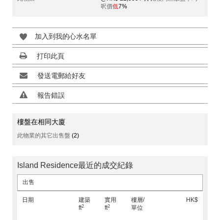
呎價
低
7%
加入到我的心水名單
打印此頁
發送電郵給好友
報告錯誤
樓盤在相同大廈
此物業的其它出售盤
(2)
Island Residence最近的成交紀錄
出售
日期
建築
實用
樓層/
HK$
2
2
ft
ft
單位