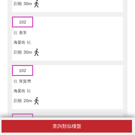
距離
30m
102
往
美孚
海晏街
站
距離
30m
102
往
筲箕灣
海晏街
站
距離
20m
102P
查詢類似樓盤
往
美孚