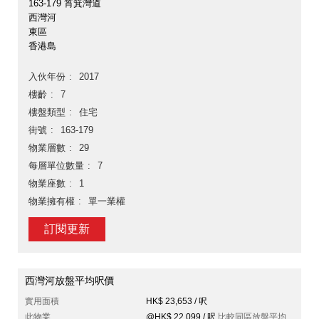
163-179 筲箕灣道
西灣河
東區
香港島
入伙年份
2017
樓齡
7
樓盤類型
住宅
街號
163-179
物業層數
29
每層單位數量
7
物業座數
1
物業擁有權
單一業權
訂閱更新
西灣河放盤平均呎價
實用面積
HK$ 23,653 / 呎
此物業
@HK$ 22,099 / 呎
比較同區放盤平均