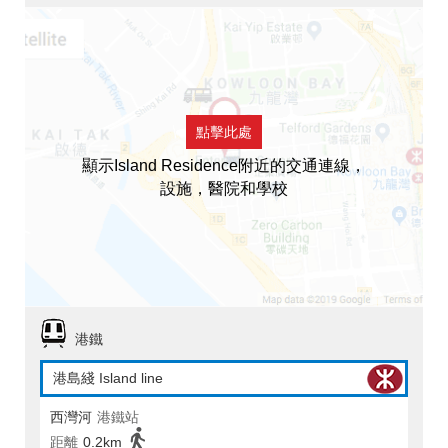
點擊此處
顯示Island Residence附近的交通連線，
設施，醫院和學校
港鐵
港島綫 Island line
西灣河
港鐵站
距離
0.2km