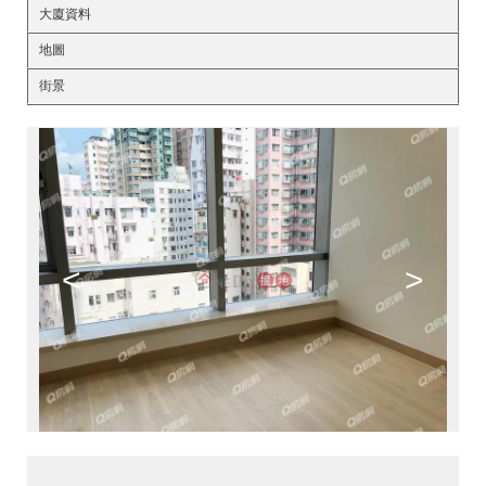
大廈資料
地圖
街景
<
>