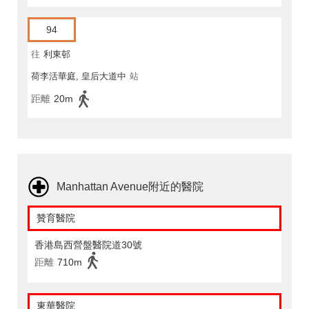
94
往
利東邨
荷李活華庭, 皇后大道中
站
距離
20m
Manhattan Avenue附近的醫院
贊育醫院
香港島西營盤醫院道30號
距離
710m
東華醫院