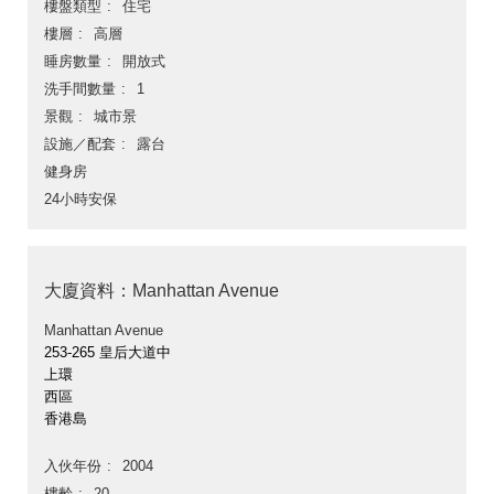
樓盤類型
住宅
樓層
高層
睡房數量
開放式
洗手間數量
1
景觀
城市景
設施／配套
露台
健身房
24小時安保
大廈資料：Manhattan Avenue
Manhattan Avenue
253-265 皇后大道中
上環
西區
香港島
入伙年份
2004
樓齡
20