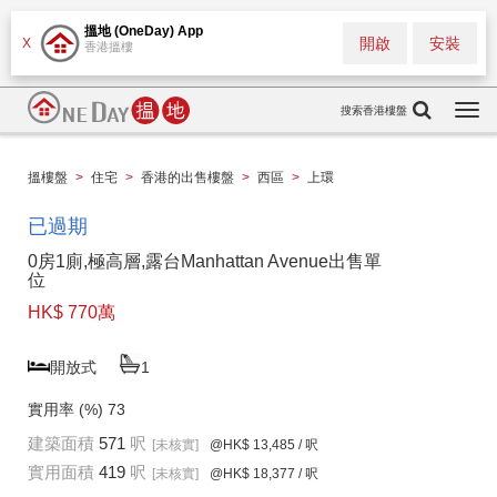
搵地 (OneDay) App
開啟
安裝
X
香港搵樓
搜索香港樓盤
Togg
navi
搵樓盤
>
住宅
>
香港的出售樓盤
>
西區
>
上環
已過期
0房1廁,極高層,露台Manhattan Avenue出售單
位
HK$ 770萬
開放式
1
實用率 (%)
73
建築面積
571
呎
[未核實]
@HK$ 13,485
/ 呎
實用面積
419
呎
[未核實]
@HK$ 18,377
/ 呎