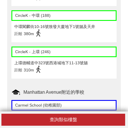
CircleK - 中環 (188)
中環閣麟街10-16號致發大廈地下1號舖及天井
距離
380m
CircleK - 上環 (246)
上環德輔道中323號西港城地下11-13號舖
距離
310m
Manhattan Avenue附近的學校
Carmel School (幼稚園部)
香港半山羅便臣道７０號３＆４樓
查詢類似樓盤
距離
400m