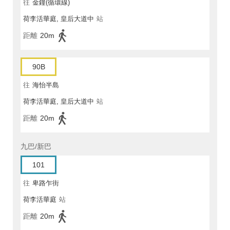
往
金鐘(循環線)
荷李活華庭, 皇后大道中
站
距離
20m
90B
往
海怡半島
荷李活華庭, 皇后大道中
站
距離
20m
九巴/新巴
101
往
卑路乍街
荷李活華庭
站
距離
20m