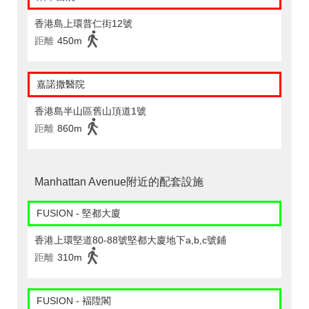
香港島上環普仁街12號
距離
450m
嘉諾撒醫院
香港島半山區舊山頂道1號
距離
860m
Manhattan Avenue附近的配套設施
FUSION - 堅都大廈
香港上環堅道80-88號堅都大廈地下a,b,c號鋪
距離
310m
FUSION - 褔陞閣