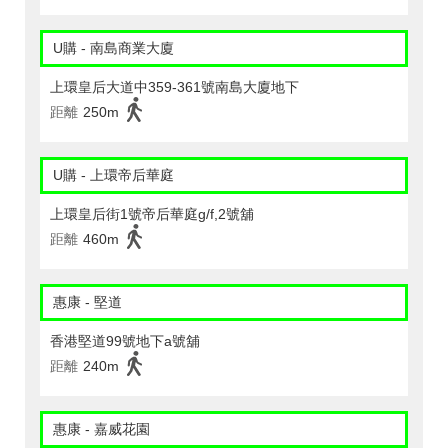
U購 - 南島商業大廈
上環皇后大道中359-361號南島大廈地下
距離
250m
U購 - 上環帝后華庭
上環皇后街1號帝后華庭g/f,2號舖
距離
460m
惠康 - 堅道
香港堅道99號地下a號舖
距離
240m
惠康 - 嘉威花園