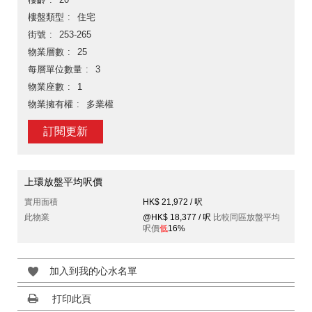
樓盤類型
住宅
街號
253-265
物業層數
25
每層單位數量
3
物業座數
1
物業擁有權
多業權
訂閱更新
上環放盤平均呎價
實用面積
HK$ 21,972 / 呎
此物業
@HK$ 18,377 / 呎
比較同區放盤平均
呎價
低
16%
加入到我的心水名單
打印此頁