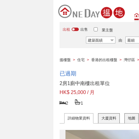
出租
出售
業主盤
建築面績
由
最細
搵樓盤
>
住宅
>
香港的出租樓盤
>
灣仔區
已過期
2房1廁中南樓出租單位
HK$ 25,000 / 月
2
1
詳細物業資料
大廈資料
地圖