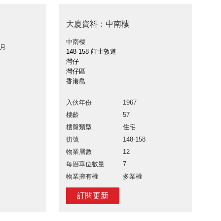
大廈資料：中南樓
中南樓
 月
148-158 莊士敦道
灣仔
灣仔區
香港島
入伙年份
1967
樓齡
57
樓盤類型
住宅
街號
148-158
物業層數
12
每層單位數量
7
物業擁有權
多業權
訂閱更新