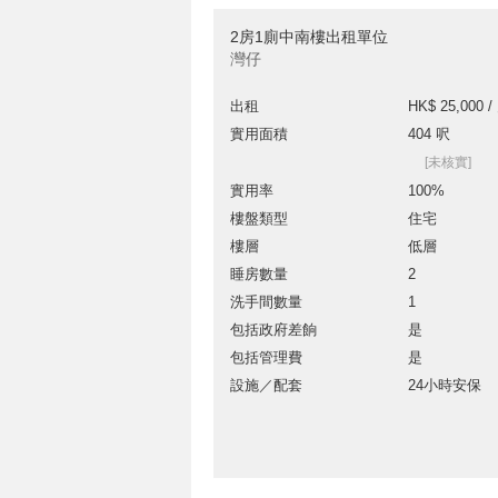
2房1廁中南樓出租單位
灣仔
出租
HK$ 25,000 /
實用面積
404 呎
[未核實]
實用率
100%
樓盤類型
住宅
樓層
低層
睡房數量
2
洗手間數量
1
包括政府差餉
是
包括管理費
是
設施／配套
24小時安保