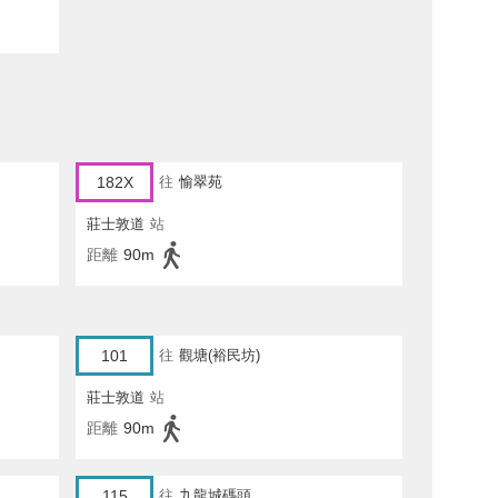
182X
往
愉翠苑
莊士敦道
站
距離
90m
101
往
觀塘(裕民坊)
莊士敦道
站
距離
90m
115
往
九龍城碼頭