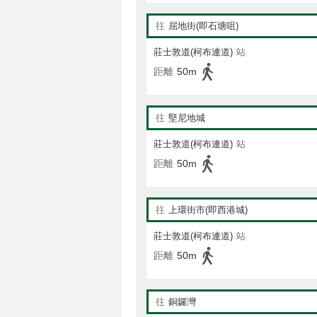
往
屈地街(即石塘咀)
莊士敦道(柯布連道)
站
距離
50m
往
堅尼地城
莊士敦道(柯布連道)
站
距離
50m
往
上環街市(即西港城)
莊士敦道(柯布連道)
站
距離
50m
往
銅鑼灣