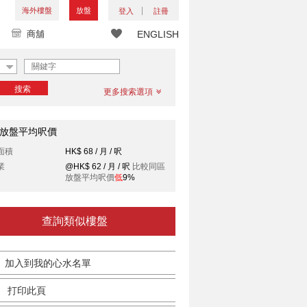
海外樓盤
放盤
登入
註冊
商舖
ENGLISH
搜索
更多搜索選項
放盤平均呎價
面積
HK$ 68 / 月 / 呎
業
@HK$ 62 / 月 / 呎
比較同區
放盤平均呎價
低
9%
查詢類似樓盤
加入到我的心水名單
打印此頁