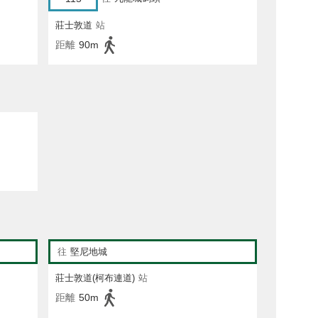
莊士敦道
站
距離
90m
往
堅尼地城
莊士敦道(柯布連道)
站
距離
50m