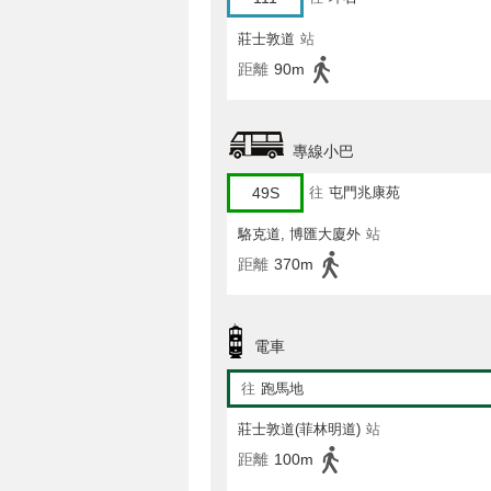
莊士敦道
站
距離
90m
專線小巴
49S
往
屯門兆康苑
駱克道, 博匯大廈外
站
距離
370m
電車
往
跑馬地
莊士敦道(菲林明道)
站
距離
100m