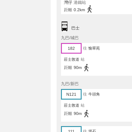
灣仔
港鐵站
距離
0.2km
巴士
九巴/城巴
182
往
愉翠苑
莊士敦道
站
距離
90m
九巴/新巴
N121
往
牛頭角
莊士敦道
站
距離
90m
111
往
坪石