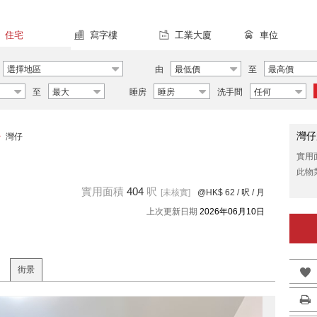
住宅
寫字樓
工業大廈
車位
選擇地區
由
最低價
至
最高價
至
最大
睡房
睡房
洗手間
任何
灣仔
>
灣仔
實用
此物
實用面積
404
呎
[未核實]
@HK$ 62
/ 呎 / 月
上次更新日期
2026年06月10日
街景