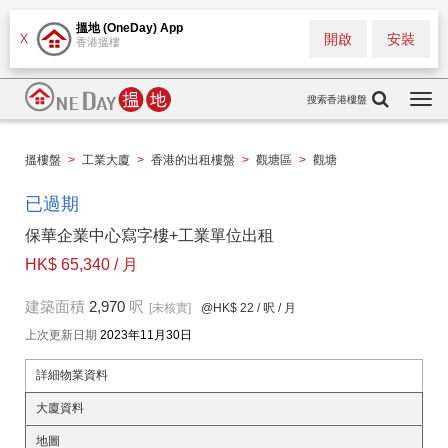
搵地 (OneDay) App
開啟
安裝
X
香港搵樓
搜索香港樓盤
Togg
navi
搵樓盤
>
工業大廈
>
香港的出租樓盤
>
觀塘區
>
觀塘
已過期
保華企業中心寫字樓+工業單位出租
HK$ 65,340 / 月
建築面積
2,970
呎
[未核實]
@HK$ 22
/ 呎 / 月
上次更新日期
2023年11月30日
詳細物業資料
大廈資料
地圖