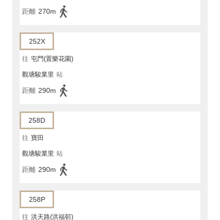
距離
270m
252X
往
屯門(置樂花園)
觀塘駿業里
站
距離
290m
258D
往
寶田
觀塘駿業里
站
距離
290m
258P
往
洪天路(洪福邨)