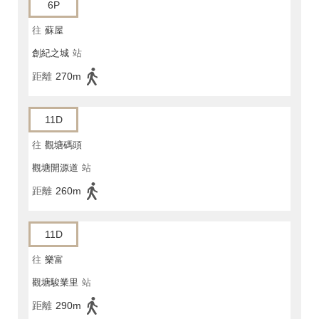
6P
往
蘇屋
創紀之城
站
距離
270m
11D
往
觀塘碼頭
觀塘開源道
站
距離
260m
11D
往
樂富
觀塘駿業里
站
距離
290m