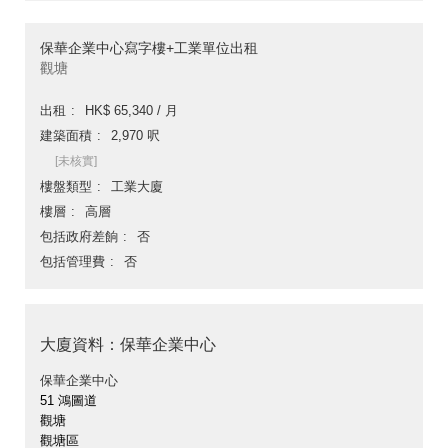
保華企業中心寫字樓+工業單位出租
觀塘
出租
HK$ 65,340 / 月
建築面積
2,970 呎
[未核實]
樓盤類型
工業大廈
樓層
高層
包括政府差餉
否
包括管理費
否
大廈資料：保華企業中心
保華企業中心
51 鴻圖道
觀塘
觀塘區