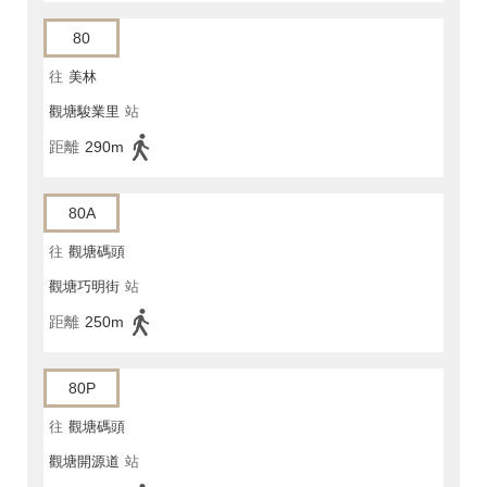
80
往
美林
觀塘駿業里
站
距離
290m
80A
往
觀塘碼頭
觀塘巧明街
站
距離
250m
80P
往
觀塘碼頭
觀塘開源道
站