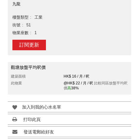
九龍
樓盤類型
工業
街號
51
物業座數
1
訂閱更新
觀塘放盤平均呎價
建築面積
HK$ 16 / 月 / 呎
此物業
@HK$ 22 / 月 / 呎
比較同區放盤平均呎
價
高
38%
加入到我的心水名單
打印此頁
發送電郵給好友