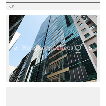
街景
<
>