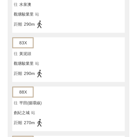
往
水泉澳
觀塘駿業里
站
距離
290m
83X
往
黃泥頭
觀塘駿業里
站
距離
290m
88X
往
平田(循環線)
創紀之城
站
距離
270m