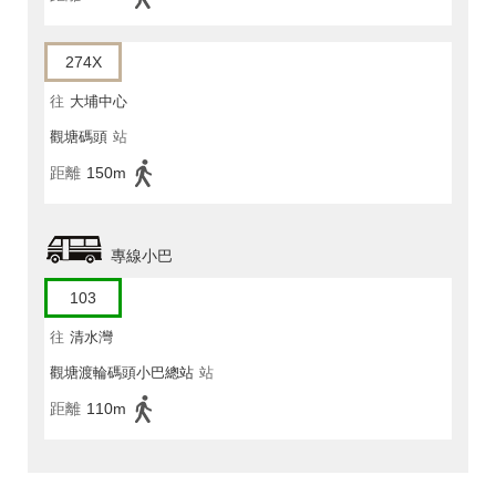
274X
往
大埔中心
觀塘碼頭
站
距離
150m
專線小巴
103
往
清水灣
觀塘渡輪碼頭小巴總站
站
距離
110m