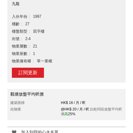
九龍
入伙年份
1997
樓齡
27
樓盤類型
寫字樓
街號
2-4
物業層數
21
物業座數
1
物業擁有權
單一業權
訂閱更新
觀塘放盤平均呎價
建築面積
HK$ 16 / 月 / 呎
此物業
@HK$ 20 / 月 / 呎
比較同區放盤平均呎
價
高
25%
加入到我的心水名單