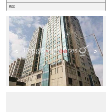
街景
<
>