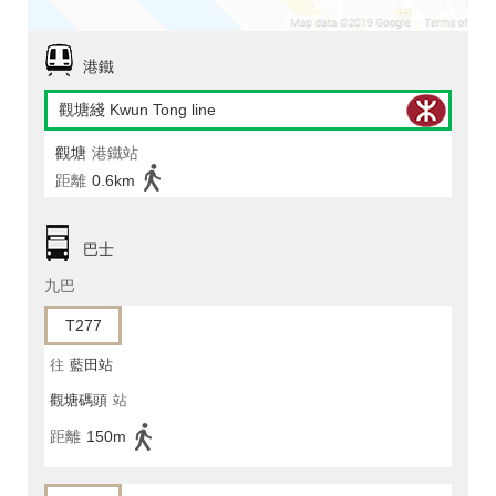
港鐵
觀塘綫 Kwun Tong line
觀塘
港鐵站
距離
0.6km
巴士
九巴
T277
往
藍田站
觀塘碼頭
站
距離
150m