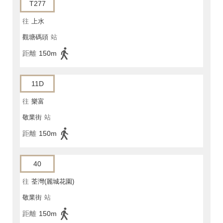
T277
往
上水
觀塘碼頭
站
距離
150m
11D
往
樂富
敬業街
站
距離
150m
40
往
荃灣(麗城花園)
敬業街
站
距離
150m