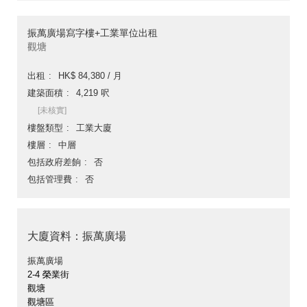
振萬廣場寫字樓+工業單位出租
觀塘
出租
HK$ 84,380 / 月
建築面積
4,219 呎
[未核實]
樓盤類型
工業大廈
樓層
中層
包括政府差餉
否
包括管理費
否
大廈資料：振萬廣場
振萬廣場
2-4 榮業街
觀塘
觀塘區