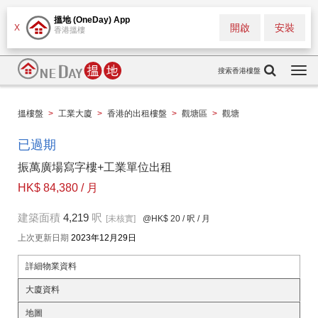
搵地 (OneDay) App
開啟
安裝
X
香港搵樓
搜索香港樓盤
Togg
navi
搵樓盤
>
工業大廈
>
香港的出租樓盤
>
觀塘區
>
觀塘
已過期
振萬廣場寫字樓+工業單位出租
HK$ 84,380 / 月
建築面積
4,219
呎
[未核實]
@HK$ 20
/ 呎 / 月
上次更新日期
2023年12月29日
詳細物業資料
大廈資料
地圖