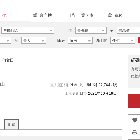
住宅
寫字樓
工業大廈
車位
選擇地區
由
最低價
至
最高價
至
最大
睡房
睡房
洗手間
任何
紅磡
>
何文田
實用
此物
山
實用面積
369
呎
@HK$ 22,764
/ 呎
上次更新日期
2021年10月18日
街景