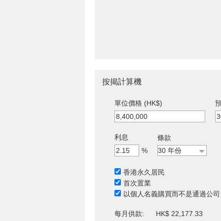
按揭計算機
單位價格 (HK$)
預
利息
條款
%
香港永久居民
首次置業
以個人名義購買而不是通過公司
每月供款:
HK$ 22,177.33