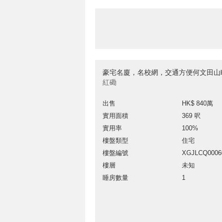
豪宅名廈，名校網，交通方便何文田山
紅磡
出售
HK$ 840萬
實用面積
369 呎
實用率
100%
樓盤類型
住宅
樓盤編號
XGJLCQ0006
樓層
未知
睡房數量
1