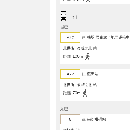
巴士
城巴
A22
往
機場(國泰城／地面運輸中
北拱街, 漆咸道北
站
距離
100m
A22
往
藍田站
北拱街, 漆咸道北
站
距離
70m
九巴
5
往
尖沙咀碼頭