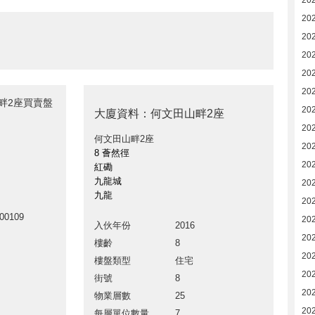
20
20
20
20
20
20
畔2座買賣盤
20
大廈資料：何文田山畔2座
20
何文田山畔2座
20
8 薈然徑
202
紅磡
九龍城
20
九龍
20
00109
20
入伙年份
2016
20
樓齡
8
20
樓盤類型
住宅
20
街號
8
20
物業層數
25
202
每層單位數量
7