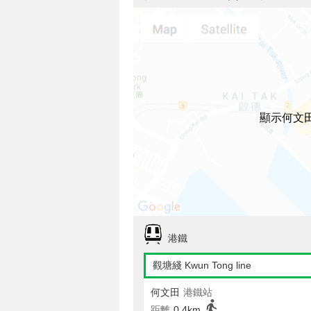
顯示何文
港鐵
觀塘綫 Kwun Tong line
何文田
港鐵站
距離
0.4km