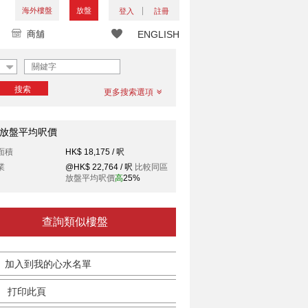
海外樓盤
放盤
登入
註冊
商舖
ENGLISH
搜索
更多搜索選項
放盤平均呎價
面積
HK$ 18,175 / 呎
業
@HK$ 22,764 / 呎
比較同區
放盤平均呎價
高
25%
查詢類似樓盤
加入到我的心水名單
打印此頁