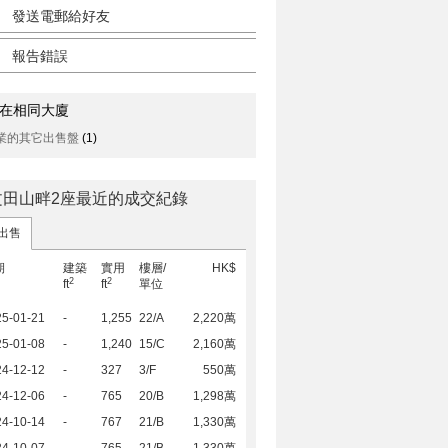
發送電郵給好友
報告錯誤
在相同大廈
業的其它出售盤
(1)
文田山畔2座最近的成交紀錄
出售
期
建築
實用
樓層/
HK$
2
2
ft
ft
單位
25-01-21
-
1,255
22/A
2,220萬
25-01-08
-
1,240
15/C
2,160萬
24-12-12
-
327
3/F
550萬
24-12-06
-
765
20/B
1,298萬
24-10-14
-
767
21/B
1,330萬