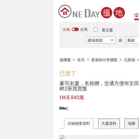
出租
出售
業主盤
建築面績
由
最細
搵樓盤
>
住宅
>
香港的出售樓盤
>
九龍城
已賣了
豪宅名廈，名校網，交通方便何文田
畔2座買賣盤
HK$ 840萬
1
詳細物業資料
大廈資料
地圖