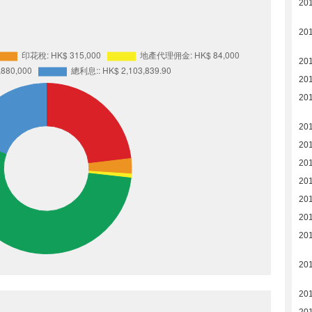
20
20
20
201
201
20
20
20
20
20
20
20
20
20