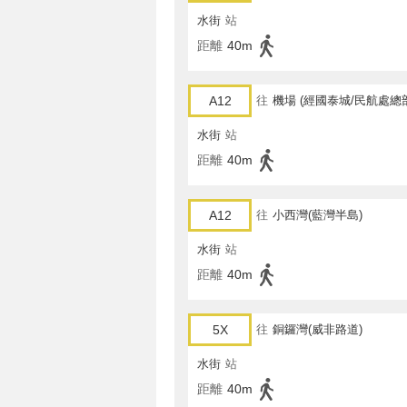
水街
站
距離
40m
A12
往
機場 (經國泰城/民航處總
水街
站
距離
40m
A12
往
小西灣(藍灣半島)
水街
站
距離
40m
5X
往
銅鑼灣(威非路道)
水街
站
距離
40m