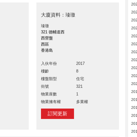
20
20
大廈資料：瑧璈
20
瑧璈
20
321 德輔道西
20
西營盤
西區
20
香港島
20
202
入伙年份
2017
20
樓齡
8
20
樓盤類型
住宅
20
街號
321
20
物業座數
1
201
物業擁有權
多業權
20
訂閱更新
20
201
20