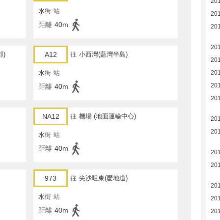
20
水街
站
20
距離
40m
20
20
部)
A12
往
小西灣(藍灣半島)
20
水街
站
20
20
距離
40m
20
NA12
往
機場 (地面運輸中心)
201
201
水街
站
距離
40m
201
201
973
往
尖沙咀東(麼地道)
201
水街
站
201
距離
40m
201