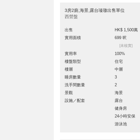
3房2廁,海景,露台瑧璈出售單位
西營盤
出售
HK$ 1,500萬
實用面積
699 呎
[未核實]
實用率
100%
樓盤類型
住宅
樓層
中層
睡房數量
3
洗手間數量
2
景觀
海景
設施／配套
露台
健身房
24小時安保
游泳池