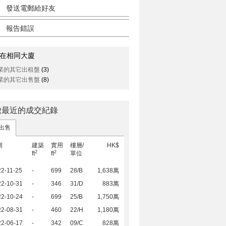
發送電郵給好友
報告錯誤
在相同大廈
業的其它出租盤
(3)
業的其它出售盤
(8)
璈最近的成交紀錄
出售
期
建築
實用
樓層/
HK$
2
2
ft
ft
單位
2-11-25
-
699
28/B
1,638萬
22-10-31
-
346
31/D
883萬
22-10-24
-
699
25/B
1,750萬
22-08-31
-
460
22/H
1,180萬
22-06-17
-
342
09/C
828萬