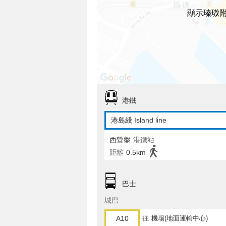
顯示瑧璈
港鐵
港島綫 Island line
西營盤
港鐵站
距離
0.5km
巴士
城巴
A10
往
機場(地面運輸中心)