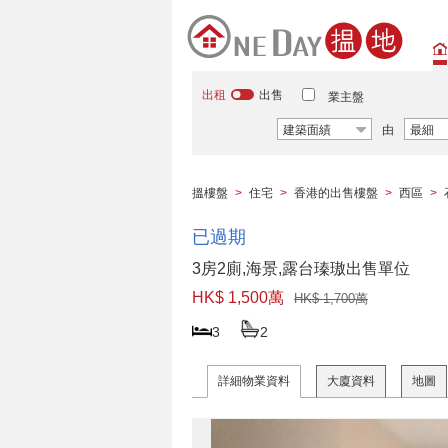
出租
出售
業主盤
建築面績
由
最細
搵樓盤
>
住宅
>
香港的出售樓盤
>
西區
>
已過期
3房2廁,海景,露台瑧璈出售單位
HK$ 1,500萬
HK$ 1,700萬
3
2
詳細物業資料
大廈資料
地圖