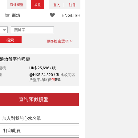
海外樓盤
放盤
登入
註冊
商舖
ENGLISH
搜索
更多搜索選項
盤放盤平均呎價
面積
HK$ 25,696 / 呎
業
@HK$ 24,320 / 呎
比較同區
放盤平均呎價
低
5%
查詢類似樓盤
加入到我的心水名單
打印此頁