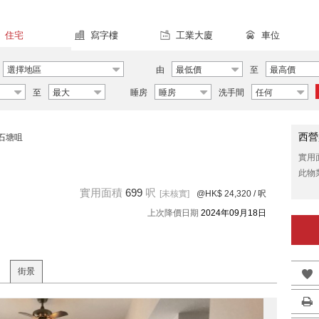
住宅
寫字樓
工業大廈
車位
選擇地區
由
最低價
至
最高價
至
最大
睡房
睡房
洗手間
任何
西營
石塘咀
實用
此物
實用面積
699
呎
[未核實]
@HK$ 24,320
/ 呎
上次降價日期
2024年09月18日
街景