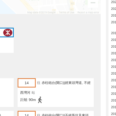
20
20
20
20
20
20
20
20
20
201
20
20
14
往
赤柱砲台(閘口)(經東頭灣道, 不經
20
馬坑)
西灣河
站
20
距離
90m
20
20
20
)
14
往
赤柱砲台(閘口)(不經馬坑及東頭