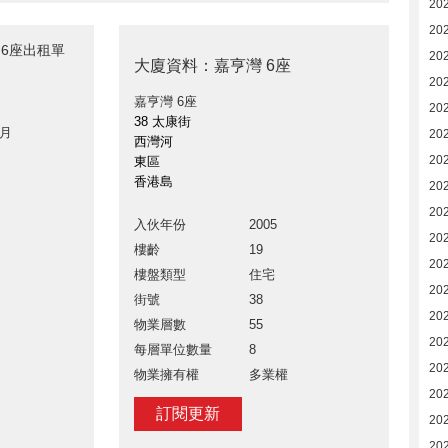
20
20
 6座出租單
20
大廈資料：嘉亨灣 6座
20
嘉亨灣 6座
20
38 太康街
 月
20
西灣河
20
東區
香港島
20
20
入伙年份
2005
202
樓齡
19
202
樓盤類型
住宅
202
街號
38
20
物業層數
55
20
每層單位數量
8
20
物業擁有權
多業權
20
訂閱更新
20
20