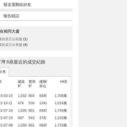
發送電郵給好友
報告錯誤
在相同大廈
業的其它出租盤
(1)
業的其它出售盤
(4)
亨灣 6座最近的成交紀錄
出售
期
建築
實用
樓層/
HK$
2
2
ft
ft
單位
23-03-15
1,032
803
68/B
1,708萬
2-10-11
676
530
13/G
1,016萬
22-07-19
1,030
801
09/D
1,749萬
22-07-15
697
543
37/E
1,220萬
22-07-08
1,030
801
08/D
1,733萬