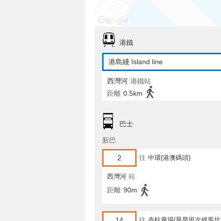
港鐵
港島綫 Island line
西灣河
港鐵站
距離
0.5km
巴士
新巴
2
往
中環(港澳碼頭)
西灣河
站
距離
90m
14
往
赤柱廣場(晨早班次經馬坑