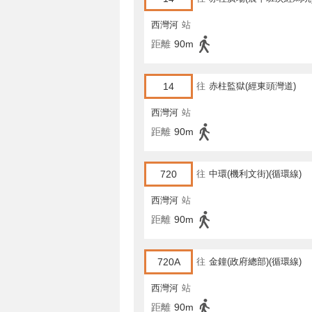
西灣河
站
距離
90m
14
往
赤柱監獄(經東頭灣道)
西灣河
站
距離
90m
720
往
中環(機利文街)(循環線)
西灣河
站
距離
90m
720A
往
金鐘(政府總部)(循環線)
西灣河
站
距離
90m