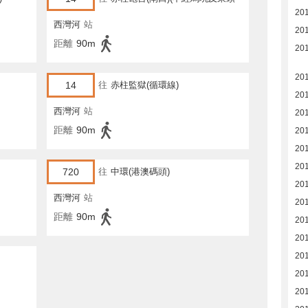
20
灣道)
西灣河
站
20
距離
90m
20
20
14
往
赤柱監獄(循環線)
20
西灣河
站
20
距離
90m
20
20
20
720
往
中環(港澳碼頭)
201
西灣河
站
20
距離
90m
20
20
20
20
20