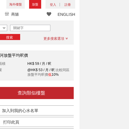
海外樓盤
放盤
登入
註冊
商舖
ENGLISH
搜索
更多搜索選項
河放盤平均呎價
面積
HK$ 59 / 月 / 呎
業
@HK$ 53 / 月 / 呎
比較同區
放盤平均呎價
低
10%
查詢類似樓盤
加入到我的心水名單
打印此頁