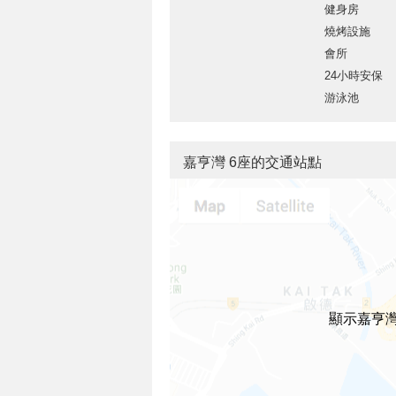
健身房
燒烤設施
會所
24小時安保
游泳池
嘉亨灣 6座的交通站點
顯示嘉亨灣