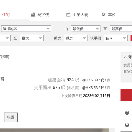
住宅
寫字樓
工業大廈
車位
選擇地區
由
最低價
至
最高價
至
最大
睡房
睡房
洗手間
任何
西灣
西灣河
實用
此物
亨灣
建築面積
934
呎
@HK$ 39
/ 呎 / 月
實用面積
675
呎
[未核實]
@HK$ 53
/ 呎 / 月
上次降價日期
2023年02月16日
街景