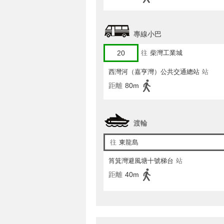
專線小巴
20
往
柴灣工業城
西灣河（嘉亨灣）公共交通總站
站
距離
80m
渡輪
往
東龍島
筲箕灣避風塘十號梯台
站
距離
40m