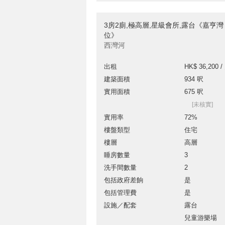
3房2廁,極高層,星級會所,露台《嘉亨灣
位》
西灣河
出租
HK$ 36,200 /
建築面積
934 呎
實用面積
675 呎
[未核實]
實用率
72%
樓盤類型
住宅
樓層
高層
睡房數量
3
洗手間數量
2
包括政府差餉
是
包括管理費
是
設施／配套
露台
兒童游樂場