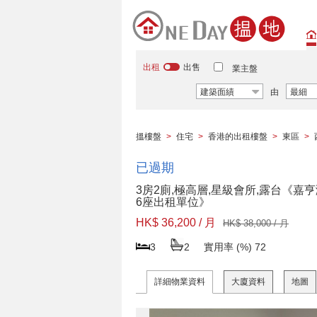
出租
出售
業主盤
建築面績
由
最細
搵樓盤
>
住宅
>
香港的出租樓盤
>
東區
>
已過期
3房2廁,極高層,星級會所,露台《嘉
6座出租單位》
HK$ 36,200 / 月
HK$ 38,000 / 月
3
2
實用率 (%)
72
詳細物業資料
大廈資料
地圖