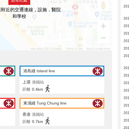
201
居附近的交通連線，設施，醫院
和學校
201
20
20
20
20
20
20
港島綫 Island line
20
上環
港鐵站
20
距離
0.4km
20
20
東涌綫 Tung Chung line
20
20
香港
港鐵站
201
距離
0.7km
20