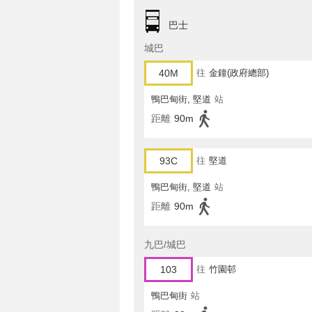
巴士
城巴
40M
往
金鐘(政府總部)
鴨巴甸街, 堅道
站
距離
90m
93C
往
堅道
鴨巴甸街, 堅道
站
距離
90m
九巴/城巴
103
往
竹園邨
鴨巴甸街
站