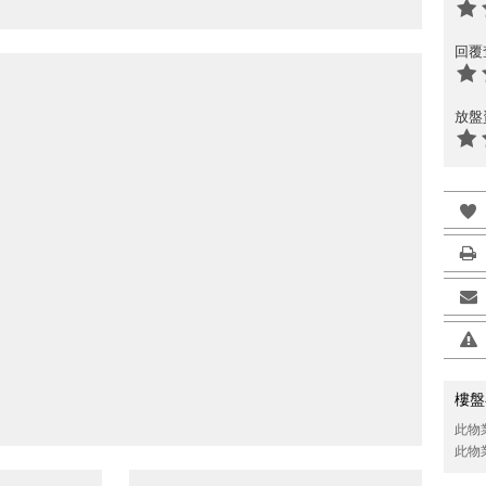
回覆
放盤
樓盤
此物
此物