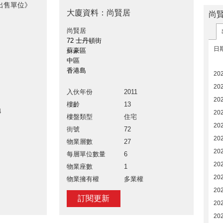
出售單位》
大廈資料：尚賢居
尚
尚賢居
72 士丹頓街
日
蘇豪區
中區
香港島
20
20
入伙年份
2011
20
樓齡
13
4
20
樓盤類型
住宅
20
街號
72
20
物業層數
27
202
每層單位數量
6
202
物業座數
1
20
物業擁有權
多業權
202
訂閱更新
202
20