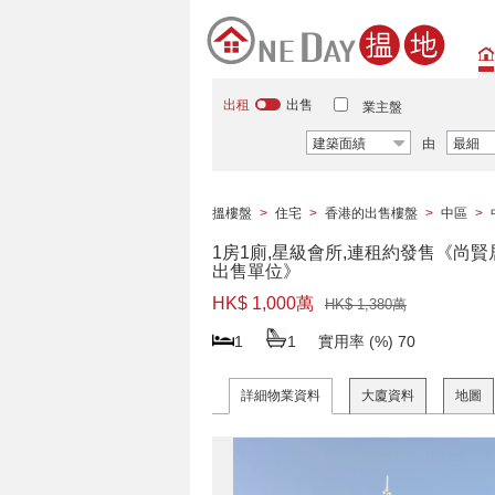
出租
出售
業主盤
建築面績
由
最細
搵樓盤
>
住宅
>
香港的出售樓盤
>
中區
>
1房1廁,星級會所,連租約發售《尚賢
出售單位》
HK$ 1,000萬
HK$ 1,380萬
1
1
實用率 (%)
70
詳細物業資料
大廈資料
地圖