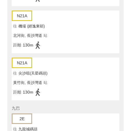
N21A
往
機場 (經逸東邨)
北河街, 長沙灣道
站
距離
130m
N21A
往
尖沙咀(天星碼頭)
黃竹街, 長沙灣道
站
距離
130m
九巴
2E
往
九龍城碼頭