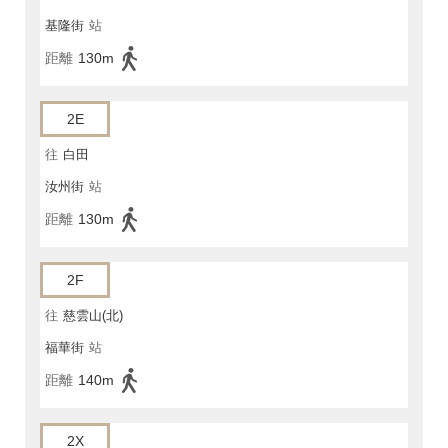
基隆街
站
距離
130m
2E
往
白田
汝州街
站
距離
130m
2F
往
慈雲山(北)
福華街
站
距離
140m
2X