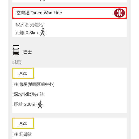
荃灣綫 Tsuen Wan Line
深水埗
港鐵站
距離
0.3km
巴士
城巴
A20
往
機場(地面運輸中心)
深水埗北河街
站
距離
200m
A20
往
紅磡站