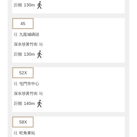
距離
130m
45
往
九龍城碼頭
深水埗黃竹街
站
距離
130m
52X
往
屯門市中心
深水埗黃竹街
站
距離
140m
58X
往
旺角東站