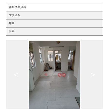
詳細物業資料
大廈資料
地圖
街景
<
>