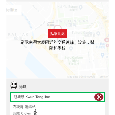
點擊此處
顯示南灣大廈附近的交通連線，設施，醫
院和學校
港鐵
觀塘綫 Kwun Tong line
石硤尾
港鐵站
距離
0.6km