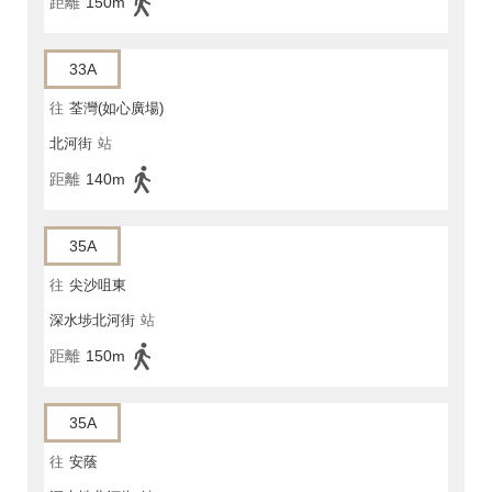
距離
150m
33A
往
荃灣(如心廣場)
北河街
站
距離
140m
35A
往
尖沙咀東
深水埗北河街
站
距離
150m
35A
往
安蔭