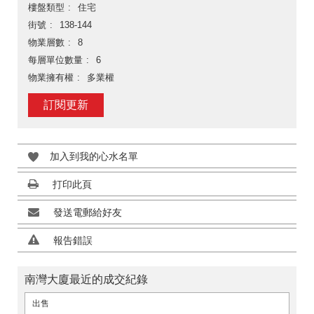
樓盤類型
住宅
街號
138-144
物業層數
8
每層單位數量
6
物業擁有權
多業權
訂閱更新
加入到我的心水名單
打印此頁
發送電郵給好友
報告錯誤
南灣大廈最近的成交紀錄
出售