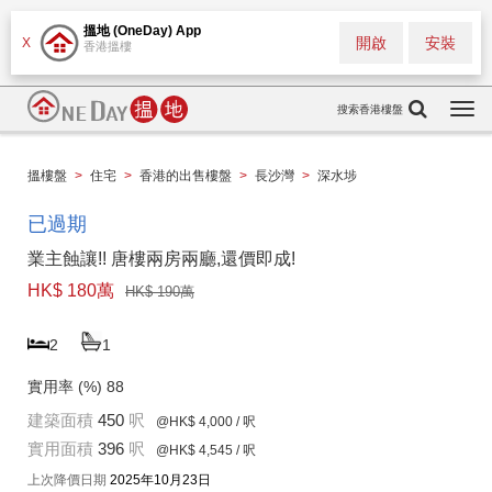
搵地 (OneDay) App
開啟
安裝
X
香港搵樓
搜索香港樓盤
Togg
navi
搵樓盤
>
住宅
>
香港的出售樓盤
>
長沙灣
>
深水埗
已過期
業主蝕讓!! 唐樓兩房兩廳,還價即成!
HK$ 180萬
HK$ 190萬
2
1
實用率 (%)
88
建築面積
450
呎
@HK$ 4,000
/ 呎
實用面積
396
呎
@HK$ 4,545
/ 呎
上次降價日期
2025年10月23日