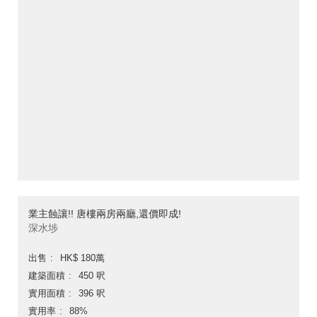
業主蝕讓!! 唐樓兩房兩廳,還價即成!
深水埗
出售
HK$ 180萬
建築面積
450 呎
實用面積
396 呎
實用率
88%