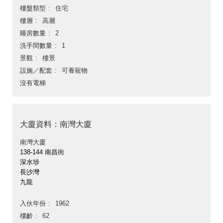
樓盤類型
住宅
樓層
高層
睡房數量
2
洗手間數量
1
景觀
樓景
設施／配套
可養寵物
沒有電梯
大廈資料：南灣大廈
南灣大廈
138-144 南昌街
深水埗
長沙灣
九龍
入伙年份
1962
樓齡
62