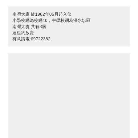
南灣大廈 於1962年05月起入伙
小學校網為校網40，中學校網為深水埗區
南灣大廈 共有8層
連租約放賣
有意請電:69722382