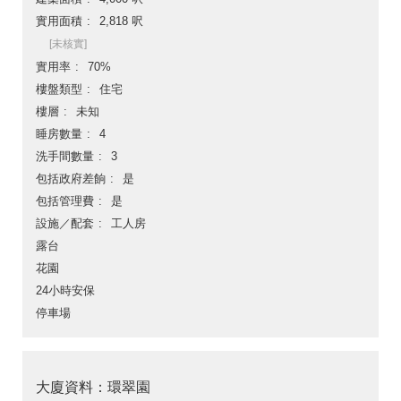
實用面積
2,818 呎
[未核實]
實用率
70%
樓盤類型
住宅
樓層
未知
睡房數量
4
洗手間數量
3
包括政府差餉
是
包括管理費
是
設施／配套
工人房
露台
花園
24小時安保
停車場
大廈資料：環翠園