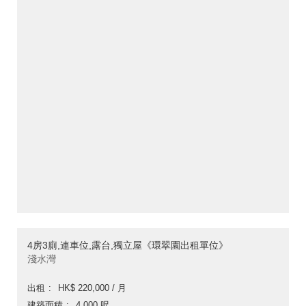
4房3廁,連車位,露台,獨立屋《環翠園出租單位》
淺水灣
出租
HK$ 220,000 / 月
建築面積
4,000 呎