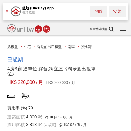
搵地 (OneDay) App
開啟
安裝
X
香港搵樓
搜索香港樓盤
Togg
navi
搵樓盤
>
住宅
>
香港的出租樓盤
>
南區
>
淺水灣
已過期
4房3廁,連車位,露台,獨立屋《環翠園出租單
位》
HK$ 220,000 / 月
HK$ 260,000 / 月
4
3
實用率 (%)
70
建築面積
4,000
呎
@HK$ 65
/ 呎 / 月
實用面積
2,818
呎
[未核實]
@HK$ 92
/ 呎 / 月