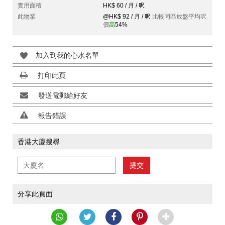
實用面積
HK$ 60 / 月 / 呎
此物業
@HK$ 92 / 月 / 呎
比較同區放盤平均呎
價
高
54%
加入到我的心水名單
打印此頁
發送電郵給好友
報告錯誤
香港大廈搜尋
提交
分享此頁面