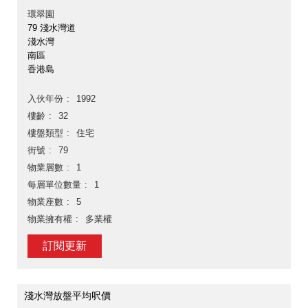
環翠園
79 淺水灣道
淺水灣
南區
香港島
入伙年份
1992
樓齡
32
樓盤類型
住宅
街號
79
物業層數
1
每層單位數量
1
物業座數
5
物業擁有權
多業權
訂閱更新
淺水灣放盤平均呎價