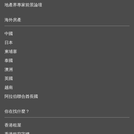
地產界專家前景論壇
海外房產
中國
日本
柬埔寨
泰國
澳洲
英國
越南
阿拉伯聯合酋長國
你在找什麼？
香港租屋