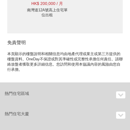
HK$ 200,000 / 月
南灣道12A號高上住宅單
位出租
免責聲明
本頁顯示的樓盤說明和相關信息均由地產代理或業主或第三方提供的
樓盤資料。OneDay不保證或對其準確性或完整性承擔任何責任。請聯
絡放盤者獲取更多詳細信息。您訪問和使用本協議內容的風險由您自
行承擔。
熱門住宅區域
熱門住宅大廈