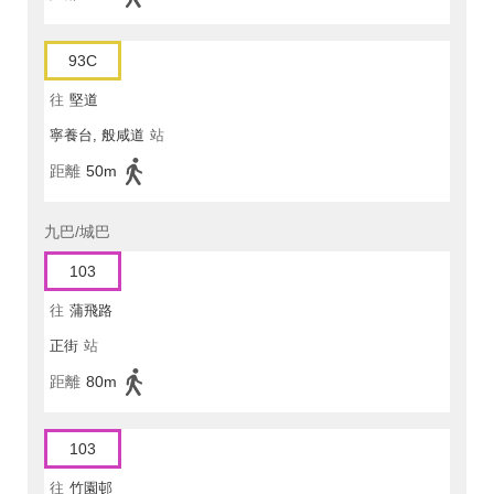
93C
往
堅道
寧養台, 般咸道
站
距離
50m
九巴/城巴
103
往
蒲飛路
正街
站
距離
80m
103
往
竹園邨