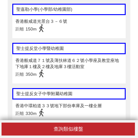
聖嘉勒小學(小學部/幼稚園部)
香港般咸道光景台３－６號
距離
150m
聖士提反堂小學暨幼稚園
香港般咸道７１號及薄扶林道６２號小學座及教堂座地
下地庫１樓及２樓及地庫３樓活動室
距離
350m
聖士提反女子中學附屬幼稚園
香港中環柏道３３號地下部份車庫及一樓全層
距離
330m
查詢類似樓盤
仁濟醫院郭子樑幼稚園