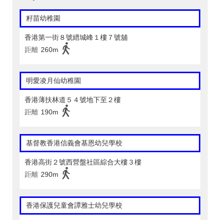
籽苗幼稚園
香港第一街８號縉城峰１樓７號舖
距離
260m
明愛凌月仙幼稚園
香港薄扶林道５４號地下至２樓
距離
190m
基督教香港信義會基恩幼兒學校
香港高街２號西營盤社區綜合大樓３樓
距離
290m
香港保護兒童會譚雅士幼兒學校