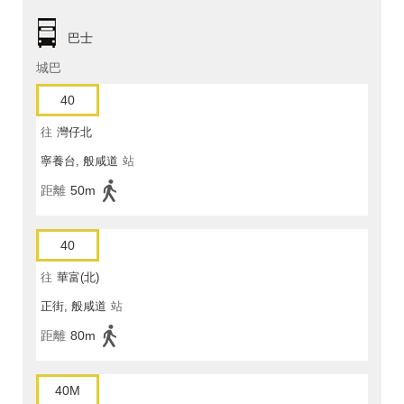
巴士
城巴
40
往
灣仔北
寧養台, 般咸道
站
距離
50m
40
往
華富(北)
正街, 般咸道
站
距離
80m
40M