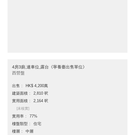
4房3廁,連車位,露台《寧養臺出售單位》
西營盤
出售
HK$ 4,200萬
建築面積
2,810 呎
實用面積
2,164 呎
[未核實]
實用率
77%
樓盤類型
住宅
樓層
中層