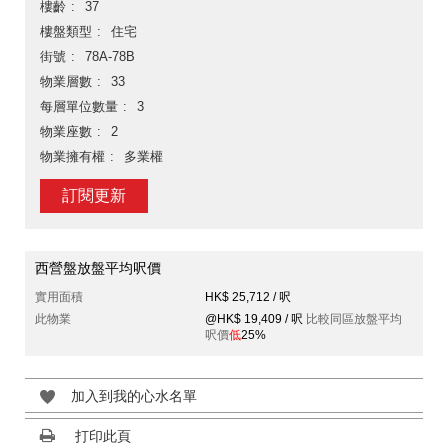
樓齡
37
樓盤類型
住宅
街號
78A-78B
物業層數
33
每層單位數量
3
物業座數
2
物業擁有權
多業權
訂閱更新
西營盤放盤平均呎價
實用面積
HK$ 25,712 / 呎
此物業
@HK$ 19,409 / 呎
比較同區放盤平均
呎價
低
25%
加入到我的心水名單
打印此頁