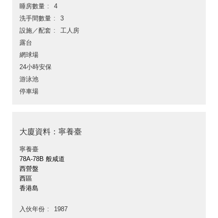
睡房數量
4
洗手間數量
3
設施／配套
工人房
露台
網球場
24小時安保
游泳池
停車場
大廈資料：寧養臺
寧養臺
78A-78B 般咸道
西營盤
西區
香港島
入伙年份
1987