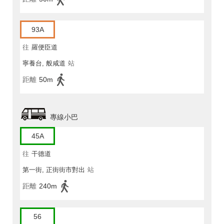
93A
往
羅便臣道
寧養台, 般咸道
站
距離
50m
專線小巴
45A
往
干德道
第一街, 正街街市對出
站
距離
240m
56