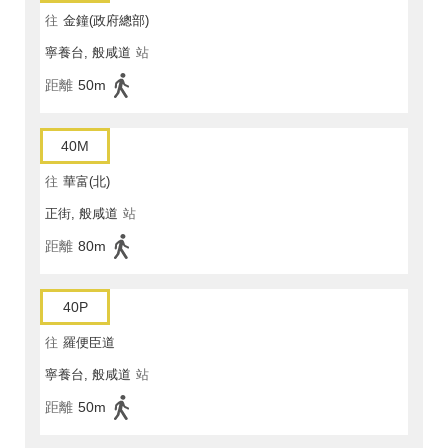
往
金鐘(政府總部)
寧養台, 般咸道
站
距離
50m
40M
往
華富(北)
正街, 般咸道
站
距離
80m
40P
往
羅便臣道
寧養台, 般咸道
站
距離
50m