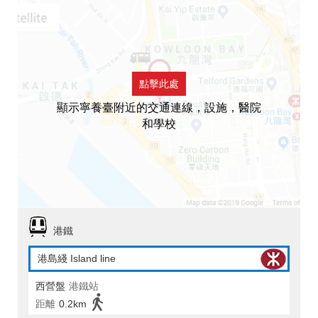
點擊此處
顯示寧養臺附近的交通連線，設施，醫院
和學校
港鐵
港島綫 Island line
西營盤
港鐵站
距離
0.2km