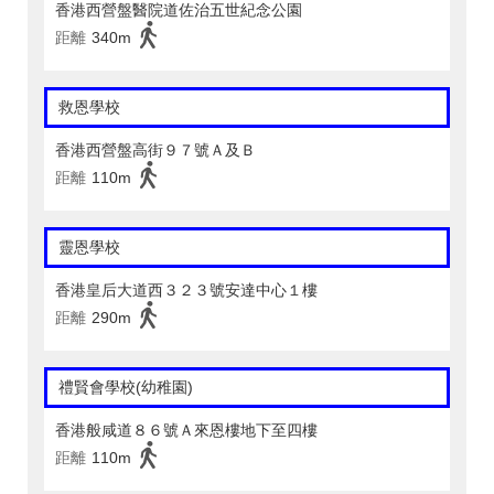
香港西營盤醫院道佐治五世紀念公園
距離
340m
救恩學校
香港西營盤高街９７號Ａ及Ｂ
距離
110m
靈恩學校
香港皇后大道西３２３號安達中心１樓
距離
290m
禮賢會學校(幼稚園)
香港般咸道８６號Ａ來恩樓地下至四樓
距離
110m