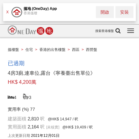
搵地 (OneDay) App
開啟
安裝
X
香港搵樓
搜索香港樓盤
Togg
navi
搵樓盤
>
住宅
>
香港的出售樓盤
>
西區
>
西營盤
已過期
4房3廁,連車位,露台《寧養臺出售單位》
HK$ 4,200萬
4
3
實用率 (%)
77
建築面積
2,810
呎
@HK$ 14,947
/ 呎
實用面積
2,164
呎
[未核實]
@HK$ 19,409
/ 呎
上次更新日期
2021年12月01日