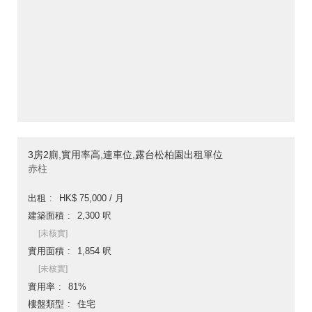
3房2廁,實用率高,連車位,露台松柏園出租單位
赤柱
出租
HK$ 75,000 / 月
建築面積
2,300 呎
[未核實]
實用面積
1,854 呎
[未核實]
實用率
81%
樓盤類型
住宅