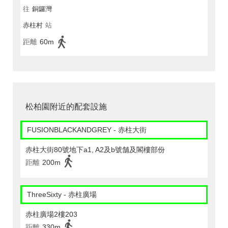
往
銅鑼灣
赤柱村
站
距離
60m
松柏園附近的配套設施
FUSIONBLACKANDGREY - 赤柱大街
赤柱大街80號地下a1, A2及b號舗及閣樓部份
距離
200m
ThreeSixty - 赤柱廣場
赤柱廣場2樓203
距離
330m