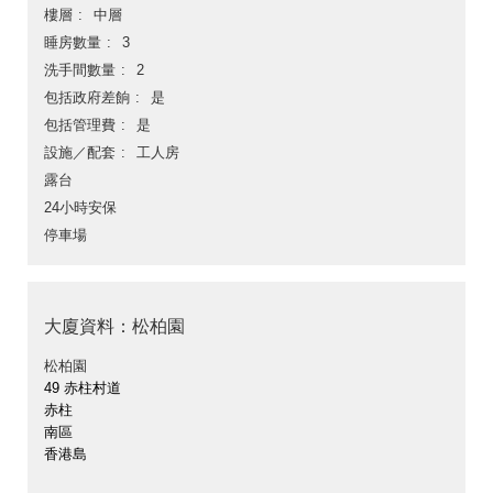
樓層
中層
睡房數量
3
洗手間數量
2
包括政府差餉
是
包括管理費
是
設施／配套
工人房
露台
24小時安保
停車場
大廈資料：松柏園
松柏園
49 赤柱村道
赤柱
南區
香港島