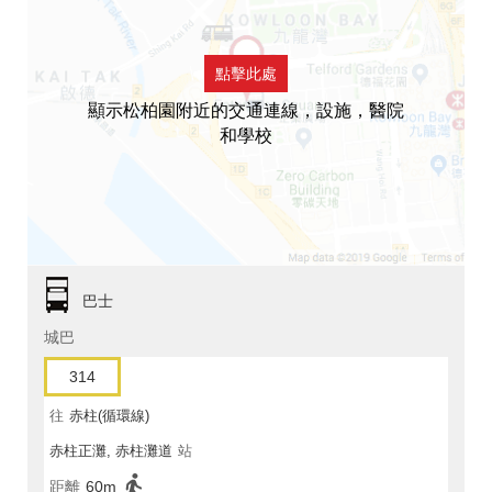
點擊此處
顯示松柏園附近的交通連線，設施，醫院
和學校
巴士
城巴
314
往
赤柱(循環線)
赤柱正灘, 赤柱灘道
站
距離
60m