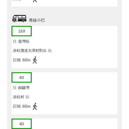
專線小巴
16X
往
柴灣站
赤柱灘道大潭村對出
站
距離
60m
40
往
銅鑼灣
赤柱村
站
距離
60m
40