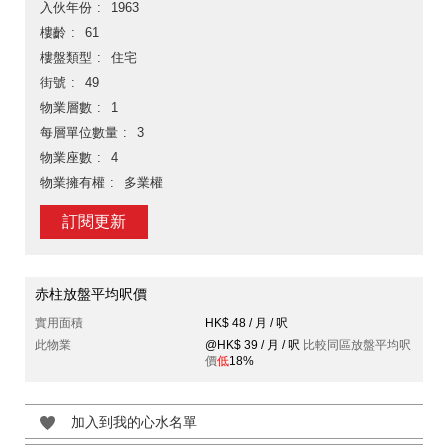
入伙年份
1963
樓齡
61
樓盤類型
住宅
街號
49
物業層數
1
每層單位數量
3
物業座數
4
物業擁有權
多業權
訂閱更新
赤柱放盤平均呎價
實用面積
HK$ 48 / 月 / 呎
此物業
@HK$ 39 / 月 / 呎
比較同區放盤平均呎
價
低
18%
加入到我的心水名單