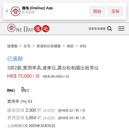
搵地 (OneDay) App
開啟
安裝
X
香港搵樓
搜索香港樓盤
Togg
navi
搵樓盤
>
住宅
>
香港的出租樓盤
>
南區
>
赤柱
已過期
3房2廁,實用率高,連車位,露台松柏園出租單位
HK$ 75,000 / 月
HK$ 80,000 / 月
3
2
實用率 (%)
81
建築面積
2,300
呎
[未核實]
@HK$ 32
/ 呎 / 月
實用面積
1,854
呎
[未核實]
@HK$ 39
/ 呎 / 月
上次降價日期
2025年10月31日