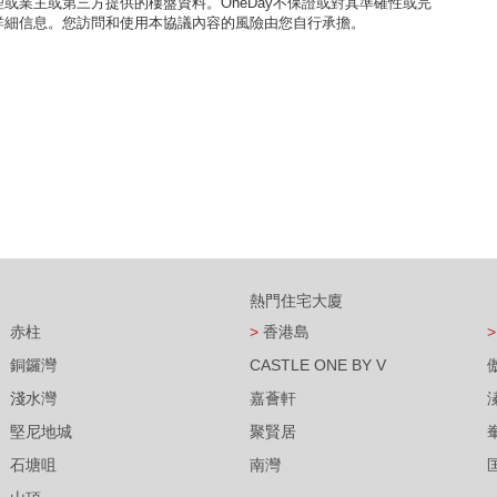
或業主或第三方提供的樓盤資料。OneDay不保證或對其準確性或完
詳細信息。您訪問和使用本協議內容的風險由您自行承擔。
熱門住宅大廈
赤柱
>
香港島
>
銅鑼灣
CASTLE ONE BY V
淺水灣
嘉薈軒
堅尼地城
聚賢居
石塘咀
南灣