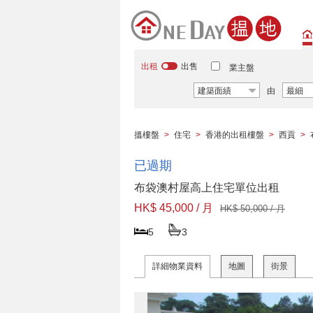
出租
出售
業主盤
建築面績
由
最細
搵樓盤
>
住宅
>
香港的出租樓盤
>
西貢
>
已過期
布袋澳村屋高上住宅單位出租
HK$ 45,000 / 月
HK$ 50,000 / 月
5
3
詳細物業資料
地圖
街景