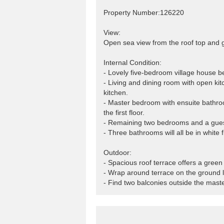
Property Number:126220
View:
Open sea view from the roof top and g
Internal Condition:
- Lovely five-bedroom village house b
- Living and dining room with open kit
kitchen.
- Master bedroom with ensuite bathr
the first floor.
- Remaining two bedrooms and a gues
- Three bathrooms will all be in white fi
Outdoor:
- Spacious roof terrace offers a green
- Wrap around terrace on the ground l
- Find two balconies outside the mas