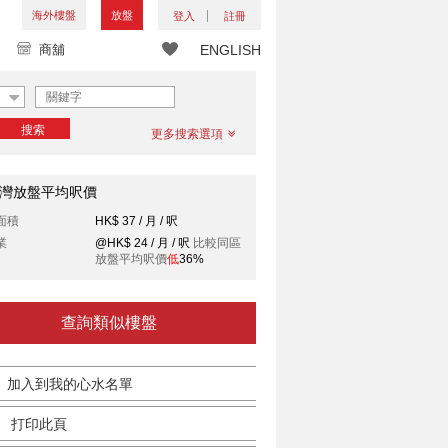
海外樓盤
放盤
登入
註冊
商舖
ENGLISH
搜索
更多搜索選項
灣放盤平均呎價
面積
HK$ 37 / 月 / 呎
業
@HK$ 24 / 月 / 呎
比較同區
放盤平均呎價
低
36%
查詢類似樓盤
加入到我的心水名單
打印此頁