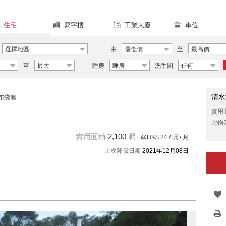
住宅
寫字樓
工業大廈
車位
選擇地區
由
最低價
至
最高價
至
最大
睡房
睡房
洗手間
任何
清水
布袋澳
實用
此物
實用面積
2,100
呎
@HK$ 24
/ 呎 / 月
上次降價日期
2021年12月08日