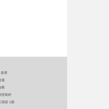
新界
傲瀧
溱喬
輋徑篤村
匡湖居 1期