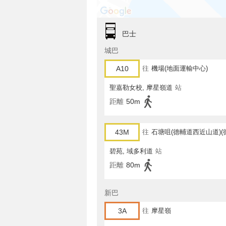
巴士
城巴
A10
往
機場(地面運輸中心)
聖嘉勒女校, 摩星嶺道
站
距離
50m
43M
往
石塘咀(德輔道西近山道)(
碧苑, 域多利道
站
距離
80m
新巴
3A
往
摩星嶺