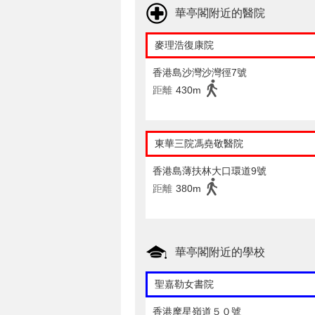
華亭閣附近的醫院
麥理浩復康院
香港島沙灣沙灣徑7號
距離
430m
東華三院馮堯敬醫院
香港島薄扶林大口環道9號
距離
380m
華亭閣附近的學校
聖嘉勒女書院
香港摩星嶺道５０號