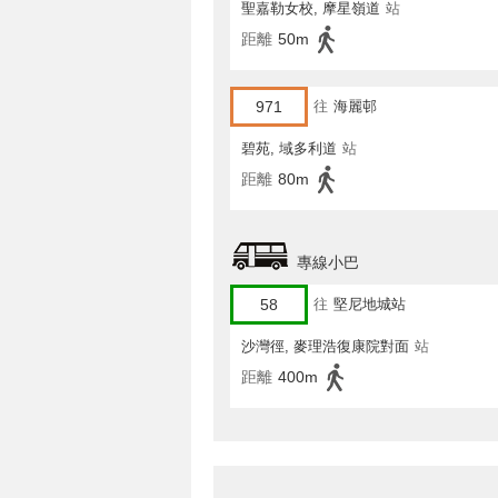
聖嘉勒女校, 摩星嶺道
站
距離
50m
971
往
海麗邨
碧苑, 域多利道
站
距離
80m
專線小巴
58
往
堅尼地城站
沙灣徑, 麥理浩復康院對面
站
距離
400m