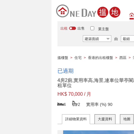
出租
出售
業主盤
建築面績
由
最細
搵樓盤
>
住宅
>
香港的出租樓盤
>
西區
>
已過期
4房2廁,實用率高,海景,連車位華亭
租單位
HK$ 70,000 / 月
4
2
實用率 (%)
90
詳細物業資料
大廈資料
地圖