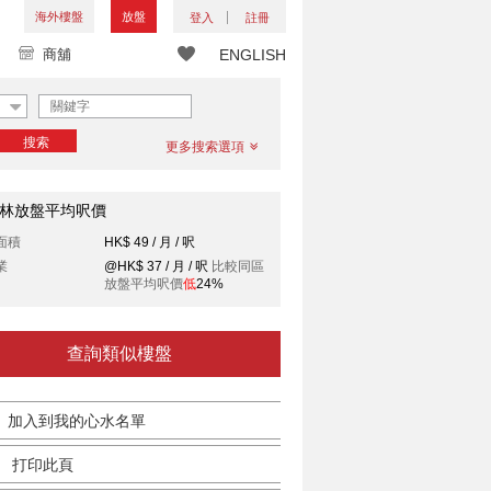
海外樓盤
放盤
登入
註冊
商舖
ENGLISH
搜索
更多搜索選項
林放盤平均呎價
面積
HK$ 49 / 月 / 呎
業
@HK$ 37 / 月 / 呎
比較同區
放盤平均呎價
低
24%
查詢類似樓盤
加入到我的心水名單
打印此頁