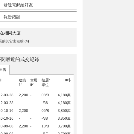
發送電郵給好友
報告錯誤
在相同大廈
業的其它出租盤
(4)
亭閣最近的成交紀錄
出售
期
建築
實用
樓層/
HK$
2
2
ft
ft
單位
22-03-28
2,200
-
08/B
4,180萬
22-03-28
-
-
-/36
4,180萬
20-10-16
2,200
-
05/B
3,850萬
20-10-16
-
-
-/38
3,850萬
20-09-08
2,200
-
18/B
3,700萬