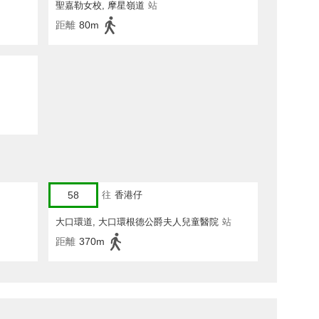
聖嘉勒女校, 摩星嶺道
站
距離
80m
58
往
香港仔
大口環道, 大口環根德公爵夫人兒童醫院
站
距離
370m