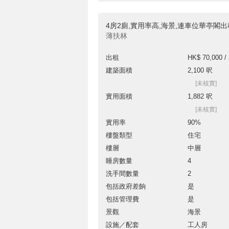
4房2廁,實用率高,海景,連車位華亭閣
薄扶林
出租
HK$ 70,000 /
建築面積
2,100 呎
[未核實]
實用面積
1,882 呎
[未核實]
實用率
90%
樓盤類型
住宅
樓層
中層
睡房數量
4
洗手間數量
2
包括政府差餉
是
包括管理費
是
景觀
海景
設施／配套
工人房