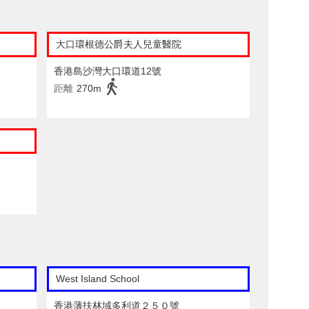
大口環根德公爵夫人兒童醫院
香港島沙灣大口環道12號
距離
270m
West Island School
香港薄扶林域多利道２５０號