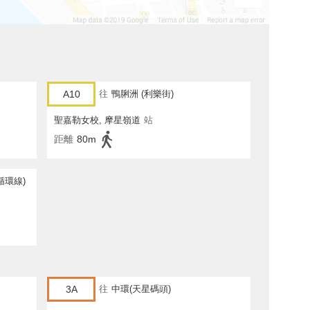
A10
往
鴨脷洲 (利樂街)
聖嘉勒女校, 摩星嶺道
站
距離
80m
循環線)
3A
往
中環(天星碼頭)