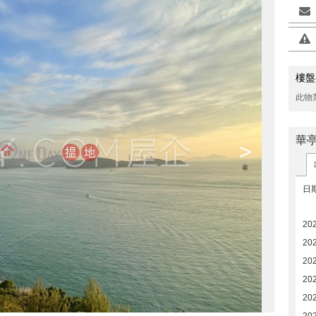
樓盤
此物
華
>
日
20
20
20
20
20