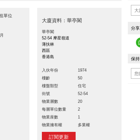
出租單位
大廈資料：華亭閣
分享
華亭閣
 月
52-54 摩星嶺道
薄扶林
西區
香港島
保持
入伙年份
1974
樓齡
50
樓盤類型
住宅
街號
52-54
物業層數
20
每層單位數量
2
物業座數
1
物業擁有權
多業權
訂閱更新