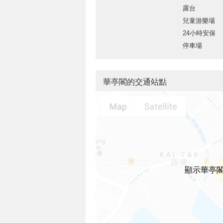
露台
兒童游樂場
24小時安保
停車場
華亭閣的交通站點
顯示華亭