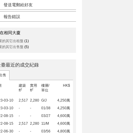
發送電郵給好友
報告錯誤
在相同大廈
業的其它出租盤
(1)
業的其它出售盤
(5)
景臺最近的成交紀錄
出售
期
建築
實用
樓層/
HK$
2
2
ft
ft
單位
23-03-10
2,517
2,280
G/J
4,250萬
23-03-10
-
-
01/38
4,250萬
22-08-15
-
-
03/27
4,600萬
22-08-15
2,517
2,280
11/M
4,600萬
22-06-30
-
-
03/56
4,800萬