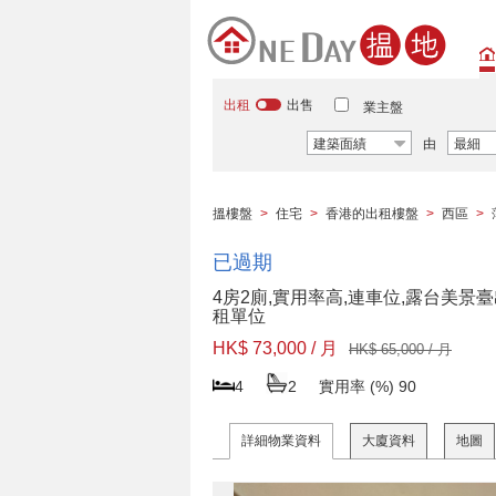
出租
出售
業主盤
建築面績
由
最細
搵樓盤
>
住宅
>
香港的出租樓盤
>
西區
>
已過期
4房2廁,實用率高,連車位,露台美景
租單位
HK$ 73,000 / 月
HK$ 65,000 / 月
4
2
實用率 (%)
90
詳細物業資料
大廈資料
地圖