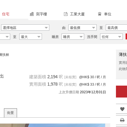
住宅
寫字樓
工業大廈
車位
選擇地區
由
最低價
至
最高價
至
最大
睡房
睡房
洗手間
任何
薄扶
薄扶林
實用
此物
臺出
建築面積
2,194
呎
[未核實]
@HK$ 30
/ 呎 / 月
實用面積
1,978
呎
[未核實]
@HK$ 33
/ 呎 / 月
上次升價日期
2023年12月01日
街景