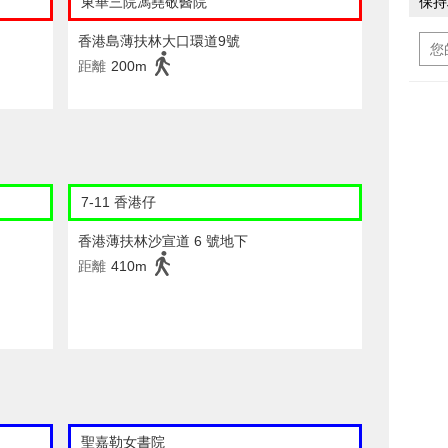
東華三院馮堯敬醫院
保持
香港島薄扶林大口環道9號
距離
200m
7-11 香港仔
香港薄扶林沙宣道 6 號地下
距離
410m
聖嘉勒女書院