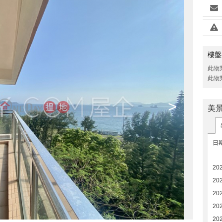
樓盤
此物
此物
>
美
日
20
20
20
20
20