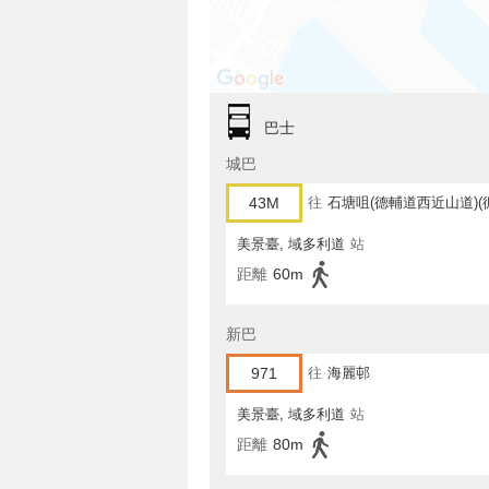
巴士
城巴
43M
往
石塘咀(德輔道西近山道)(
美景臺, 域多利道
站
距離
60m
新巴
971
往
海麗邨
美景臺, 域多利道
站
距離
80m