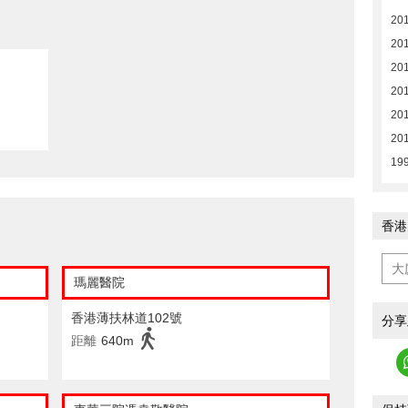
201
201
201
201
20
20
19
香港
瑪麗醫院
香港薄扶林道102號
分享
距離
640m