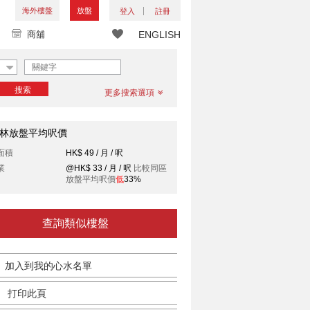
海外樓盤
放盤
登入
註冊
商舖
ENGLISH
搜索
更多搜索選項
林放盤平均呎價
面積
HK$ 49 / 月 / 呎
業
@HK$ 33 / 月 / 呎
比較同區
放盤平均呎價
低
33%
查詢類似樓盤
加入到我的心水名單
打印此頁