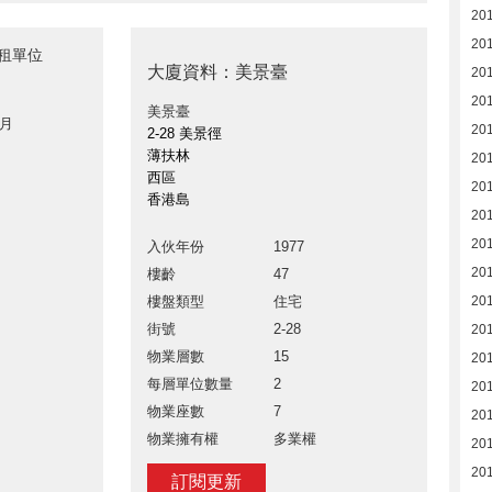
20
20
出租單位
大廈資料：美景臺
20
20
美景臺
 月
20
2-28 美景徑
薄扶林
20
西區
20
香港島
20
20
入伙年份
1977
20
樓齡
47
樓盤類型
住宅
20
街號
2-28
20
物業層數
15
20
每層單位數量
2
20
物業座數
7
201
物業擁有權
多業權
201
201
訂閱更新