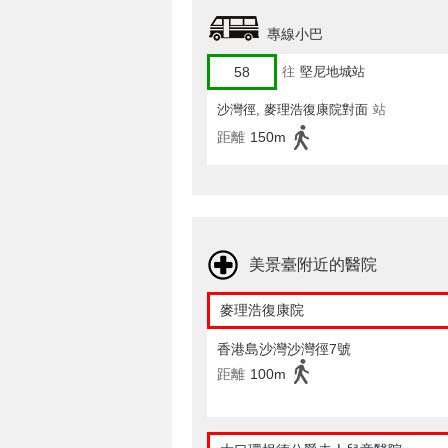
專線小巴
58
往
堅尼地城站
沙灣徑, 麥理浩復康院對面
站
距離
150m
美景臺附近的醫院
麥理浩復康院
香港島沙灣沙灣徑7號
距離
100m