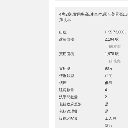
4房2廁,實用率高,連車位,露台美景臺
薄扶林
出租
HK$ 73,000 /
建築面積
2,194 呎
[未核實]
實用面積
1,978 呎
[未核實]
實用率
90%
樓盤類型
住宅
樓層
低層
睡房數量
4
洗手間數量
2
包括政府差餉
是
包括管理費
是
設施／配套
工人房
露台