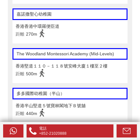
嘉諾撒聖心幼稚園
香港香港中環羅便臣道
距離
270m
The Woodland Montessori Academy (Mid-Levels)
香港堅道１１０－１１８號安峰大廈１樓至２樓
距離
500m
多多國際幼稚園（半山）
香港半山堅道５號寶林閣地下Ｂ號舖
距離
440m
電話
嘉諾撒聖心學校
+852-21020888