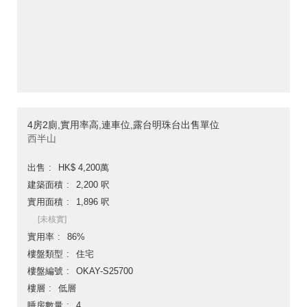
4房2廁,實用率高,連車位,露台明珠台出售單位
西半山
出售
HK$ 4,200萬
建築面積
2,200 呎
實用面積
1,896 呎
[未核實]
實用率
86%
樓盤類型
住宅
樓盤編號
OKAY-S25700
樓層
低層
睡房數量
4