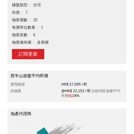
樓盤類型
住宅
街號
7
物業層數
20
每層單位數量
1
物業座數
6
物業擁有權
多業權
訂閱更新
西半山放盤平均呎價
實用面積
HK$ 27,095 / 呎
此物業
@HK$ 22,152 / 呎
比較同區放盤平均
呎價
低
18%
地產代理商