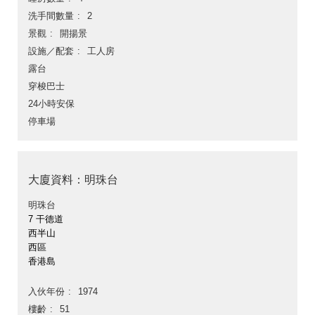
洗手間數量
2
景觀
開揚景
設施／配套
工人房
露台
穿梭巴士
24小時安保
停車場
大廈資料：明珠台
明珠台
7 干德道
西半山
西區
香港島
入伙年份
1974
樓齡
51