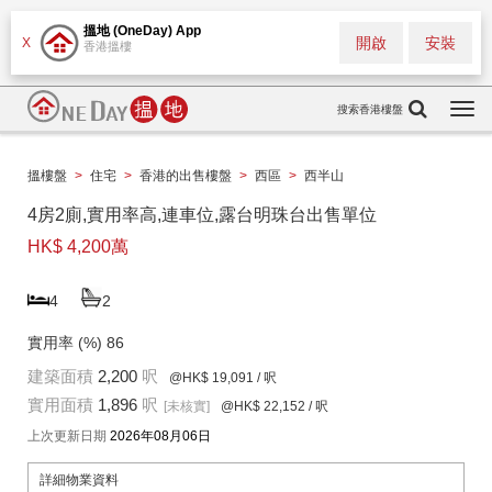
搵地 (OneDay) App
開啟
安裝
X
香港搵樓
搜索香港樓盤
Togg
navi
搵樓盤
>
住宅
>
香港的出售樓盤
>
西區
>
西半山
4房2廁,實用率高,連車位,露台明珠台出售單位
HK$ 4,200萬
4
2
實用率 (%)
86
建築面積
2,200
呎
@HK$ 19,091
/ 呎
實用面積
1,896
呎
[未核實]
@HK$ 22,152
/ 呎
上次更新日期
2026年08月06日
詳細物業資料