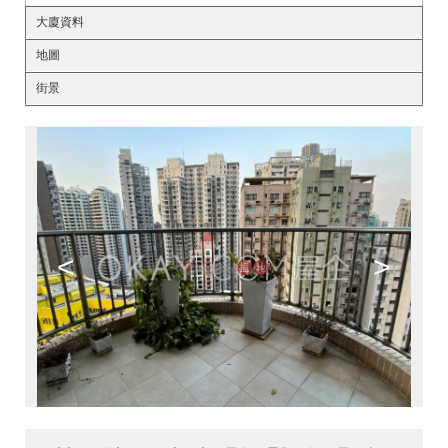
大廈資料
地圖
街景
<
>