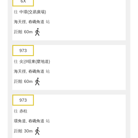
6X
往
中環(交易廣場)
海天徑, 舂磡角道
站
距離
60m
973
往
尖沙咀東(麼地道)
海天徑, 舂磡角道
站
距離
60m
973
往
赤柱
環角道, 舂磡角道
站
距離
30m