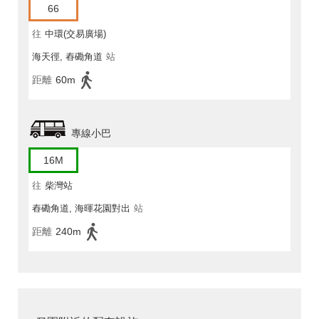
66
往
中環(交易廣場)
海天徑, 舂磡角道
站
距離
60m
專線小巴
16M
往
柴灣站
舂磡角道, 海暉花園對出
站
距離
240m