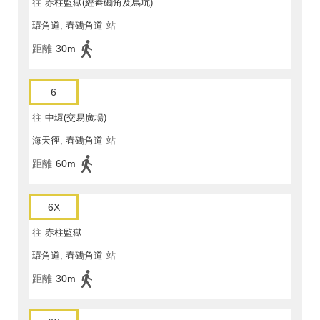
往
赤柱監獄(經舂磡角及馬坑)
環角道, 舂磡角道
站
距離
30m
6
往
中環(交易廣場)
海天徑, 舂磡角道
站
距離
60m
6X
往
赤柱監獄
環角道, 舂磡角道
站
距離
30m