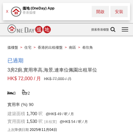
搵地 (OneDay) App
開啟
安裝
X
香港搵樓
搜索香港樓盤
Togg
navi
搵樓盤
>
住宅
>
香港的出租樓盤
>
南區
>
舂坎角
已過期
3房2廁,實用率高,海景,連車位佩園出租單位
HK$ 72,000 / 月
HK$ 77,000 / 月
3
2
實用率 (%)
90
建築面積
1,700
呎
@HK$ 49
/ 呎 / 月
實用面積
1,530
呎
[未核實]
@HK$ 54
/ 呎 / 月
上次降價日期
2025年11月04日