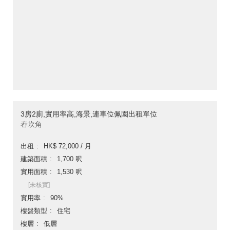
3房2廁,實用率高,海景,連車位佩園出租單位
舂坎角
出租
HK$ 72,000 / 月
建築面積
1,700 呎
實用面積
1,530 呎
[未核實]
實用率
90%
樓盤類型
住宅
樓層
低層