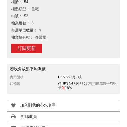
樓齡
54
樓盤類型
住宅
街號
52
物業層數
3
每層單位數量
4
物業擁有權
多業權
訂閱更新
舂坎角放盤平均呎價
實用面積
HK$ 66 / 月 / 呎
此物業
@HK$ 54 / 月 / 呎
比較同區放盤平均呎
價
低
18%
加入到我的心水名單
打印此頁