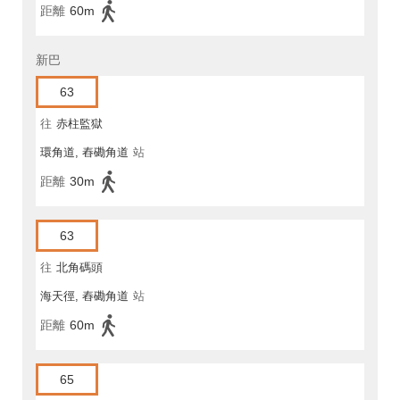
距離
60m
新巴
63
往
赤柱監獄
環角道, 舂磡角道
站
距離
30m
63
往
北角碼頭
海天徑, 舂磡角道
站
距離
60m
65