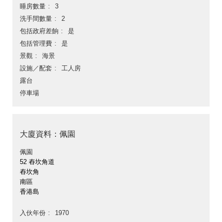
睡房數量
3
洗手間數量
2
包括政府差餉
是
包括管理費
是
景觀
海景
設施／配套
工人房
露台
停車場
大廈資料：佩園
佩園
52 舂坎角道
舂坎角
南區
香港島
入伙年份
1970