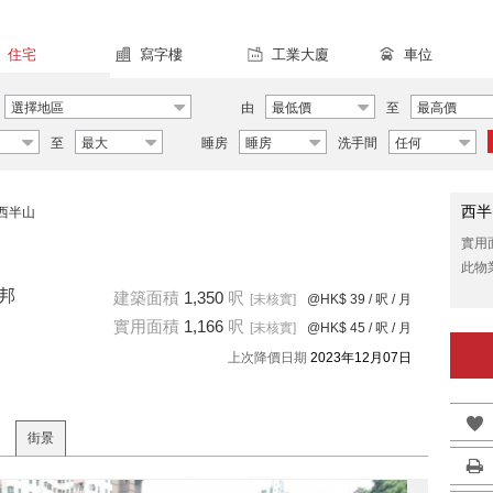
住宅
寫字樓
工業大廈
車位
選擇地區
由
最低價
至
最高價
至
最大
睡房
睡房
洗手間
任何
西半
西半山
實用
此物
聯邦
建築面積
1,350
呎
[未核實]
@HK$ 39
/ 呎 / 月
實用面積
1,166
呎
[未核實]
@HK$ 45
/ 呎 / 月
上次降價日期
2023年12月07日
街景