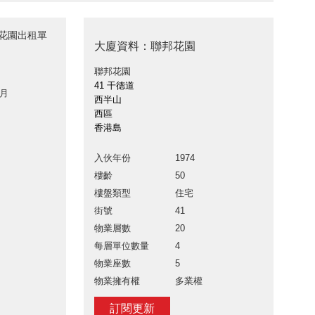
邦花園出租單
大廈資料：聯邦花園
聯邦花園
41 干德道
 月
西半山
西區
香港島
入伙年份
1974
樓齡
50
樓盤類型
住宅
街號
41
物業層數
20
每層單位數量
4
物業座數
5
物業擁有權
多業權
訂閱更新