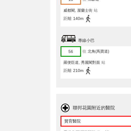
威都閣, 屋蘭士街
站
距離
140m
專線小巴
56
往
北角(馬寶道)
羅便臣道, 秀麗閣對面
站
距離
210m
聯邦花園附近的醫院
贊育醫院