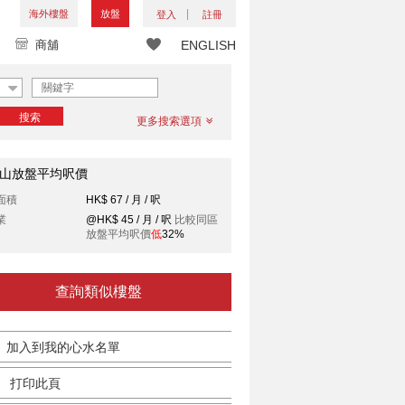
海外樓盤
放盤
登入
註冊
商舖
ENGLISH
搜索
更多搜索選項
山放盤平均呎價
面積
HK$ 67 / 月 / 呎
業
@HK$ 45 / 月 / 呎
比較同區
放盤平均呎價
低
32%
查詢類似樓盤
加入到我的心水名單
打印此頁