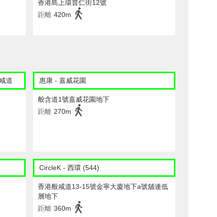
香港島上環普仁街12號
距離
420m
般咸道
惠康 - 嘉威花園
般含道1號嘉威花園地下
距離
270m
CircleK - 西環 (544)
香港般咸道13-15號金寧大廈地下a號舖連低
層地下
距離
360m