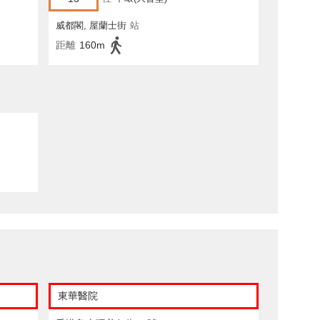
威都閣, 屋蘭士街
站
距離
160m
東華醫院