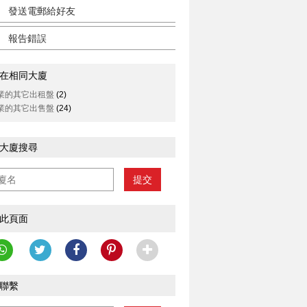
發送電郵給好友
報告錯誤
在相同大廈
業的其它出租盤
(2)
業的其它出售盤
(24)
大廈搜尋
提交
此頁面
聯繫