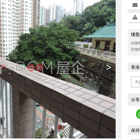
樓盤
此物
此物
>
香港
分享
保持