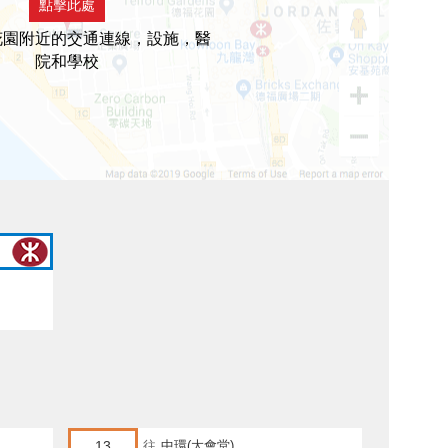
點擊此處
花園附近的交通連線，設施，醫
院和學校
13
往
中環(大會堂)