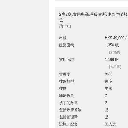
2房2廁,實用率高,星級會所,連車位聯
位
西半山
出租
HK$ 49,000 /
建築面積
1,350 呎
[未核實]
實用面積
1,166 呎
[未核實]
實用率
86%
樓盤類型
住宅
樓層
中層
睡房數量
2
洗手間數量
2
包括政府差餉
是
包括管理費
是
設施／配套
工人房