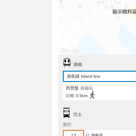
顯示聯邦
港鐵
港島綫 Island line
西營盤
港鐵站
距離
0.5km
巴士
新巴
13
往
旭龢道