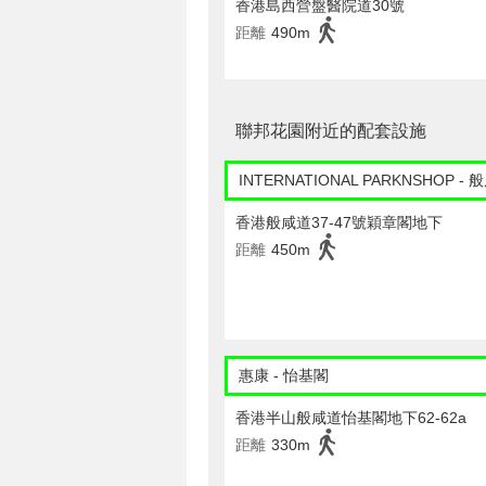
香港島西營盤醫院道30號
距離
490m
聯邦花園附近的配套設施
INTERNATIONAL PARKNSHOP - 
香港般咸道37-47號穎章閣地下
距離
450m
惠康 - 怡基閣
香港半山般咸道怡基閣地下62-62a
距離
330m