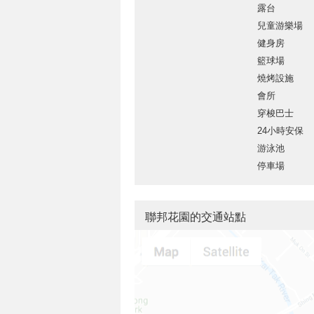
露台
兒童游樂場
健身房
籃球場
燒烤設施
會所
穿梭巴士
24小時安保
游泳池
停車場
聯邦花園的交通站點