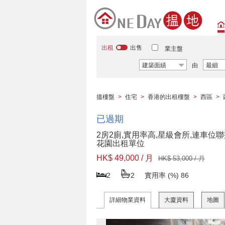
出租
出售
業主盤
建築面績
由
最細
搵樓盤
>
住宅
>
香港的出租樓盤
>
西區
>
已過期
2房2廁,實用率高,星級會所,連車位
花園出租單位
HK$ 49,000 / 月
HK$ 53,000 / 月
2
2
實用率 (%)
86
詳細物業資料
大廈資料
地圖