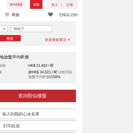
海外樓盤
放盤
登入
註冊
商舖
ENGLISH
搜索
更多搜索選項
地放盤平均呎價
面積
HK$ 21,492 / 呎
業
@HK$ 34,021 / 呎
比較同區
放盤平均呎價
高
58%
查詢類似樓盤
加入到我的心水名單
打印此頁