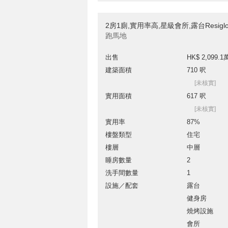
2房1廁,實用率高,星級會所,露台Resig
跑馬地
出售
HK$ 2,099.1
建築面積
710 呎
[未核實]
實用面積
617 呎
[未核實]
實用率
87%
樓盤類型
住宅
樓層
中層
睡房數量
2
洗手間數量
1
設施／配套
露台
健身房
燒烤設施
會所