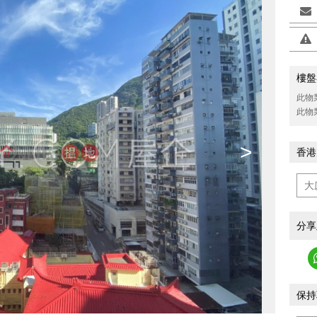
樓盤
此物
此物
>
香港
分享
保持