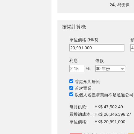
24小時安保
按揭計算機
單位價格 (HK$)
預
利息
條款
%
香港永久居民
首次置業
以個人名義購買而不是通過公司
每月供款:
HK$ 47,502.49
買樓總成本:
HK$ 26,346,396.27
單位價格:
HK$ 20,991,000