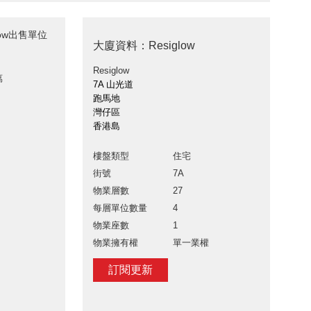
low出售單位
大廈資料：Resiglow
Resiglow
萬
7A 山光道
跑馬地
灣仔區
香港島
樓盤類型
住宅
街號
7A
物業層數
27
每層單位數量
4
物業座數
1
物業擁有權
單一業權
訂閱更新