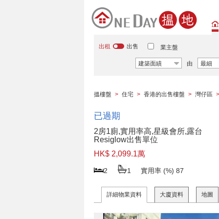
出租
出售
業主盤
建築面績
由
最細
搵樓盤
>
住宅
>
香港的出售樓盤
>
灣仔區
已過期
2房1廁,實用率高,星級會所,露台
Resiglow出售單位
HK$ 2,099.1萬
2
1
實用率 (%)
87
詳細物業資料
大廈資料
地圖