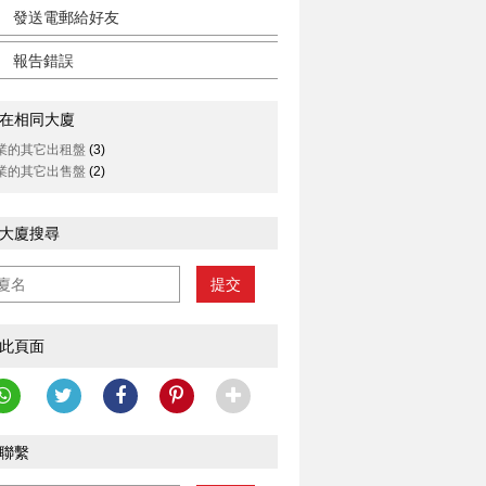
發送電郵給好友
報告錯誤
在相同大廈
業的其它出租盤
(3)
業的其它出售盤
(2)
大廈搜尋
提交
此頁面
聯繫