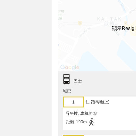
顯示Res
巴士
城巴
1
往
跑馬地(上)
昇平樓, 成和道
站
距離
190m