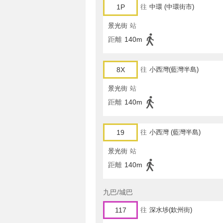
1P
往
中環 (中環街市)
景光街
站
距離
140m
8X
往
小西灣(藍灣半島)
景光街
站
距離
140m
19
往
小西灣 (藍灣半島)
景光街
站
距離
140m
九巴/城巴
117
往
深水埗(欽州街)