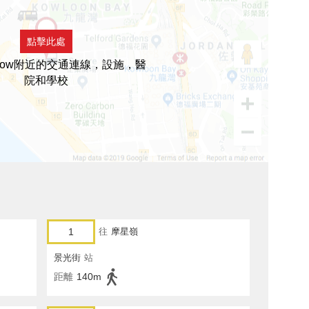
點擊此處
iglow附近的交通連線，設施，醫
院和學校
1
往
摩星嶺
景光街
站
距離
140m