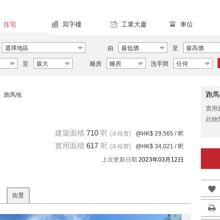
住宅
寫字樓
工業大廈
車位
選擇地區
由
最低價
至
最高價
至
最大
睡房
睡房
洗手間
任何
跑馬
>
跑馬地
實用
此物
建築面積
710
呎
[未核實]
@HK$ 29,565
/ 呎
實用面積
617
呎
[未核實]
@HK$ 34,021
/ 呎
上次更新日期
2023年03月12日
街景