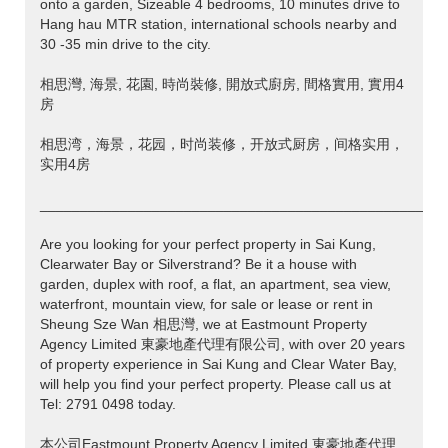
onto a garden, Sizeable 4 bedrooms, 10 minutes drive to
Hang hau MTR station, international schools nearby and
30 -35 min drive to the city.
相思灣, 海景, 花園, 時尚裝修, 開放式廚房, 間格實用, 實用4
房
相思湾，海景，花园，时尚装修，开放式厨房，间格实用，
实用4房
___________________________________________________
Are you looking for your perfect property in Sai Kung,
Clearwater Bay or Silverstrand? Be it a house with
garden, duplex with roof, a flat, an apartment, sea view,
waterfront, mountain view, for sale or lease or rent in
Sheung Sze Wan 相思灣, we at Eastmount Property
Agency Limited 東豪地產代理有限公司, with over 20 years
of property experience in Sai Kung and Clear Water Bay,
will help you find your perfect property. Please call us at
Tel: 2791 0498 today.
本公司Eastmount Property Agency Limited 東豪地產代理