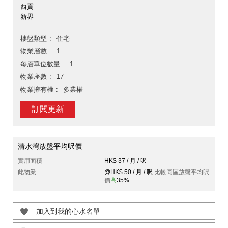
西貢
新界
樓盤類型
住宅
物業層數
1
每層單位數量
1
物業座數
17
物業擁有權
多業權
訂閱更新
清水灣放盤平均呎價
實用面積
HK$ 37 / 月 / 呎
此物業
@HK$ 50 / 月 / 呎
比較同區放盤平均呎
價
高
35%
加入到我的心水名單