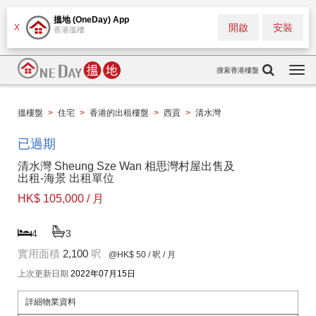
搵地 (OneDay) App
開啟
安裝
X
香港搵樓
搜索香港樓盤
Togg
navi
搵樓盤
>
住宅
>
香港的出租樓盤
>
西貢
>
清水灣
已過期
清水灣 Sheung Sze Wan 相思灣村屋出售及
出租-海景 出租單位
HK$ 105,000 / 月
4
3
實用面積
2,100
呎
@HK$ 50
/ 呎 / 月
上次更新日期
2022年07月15日
詳細物業資料