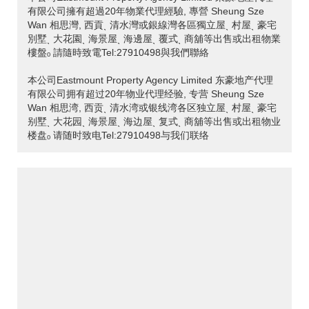
有限公司擁有超過20年物業代理經驗, 專營 Sheung Sze
Wan 相思灣, 西貢ˎ 清水灣或銀線灣各區獨立屋ˎ 村屋ˎ 豪宅
別墅ˎ 大花園ˎ 海景屋ˎ 海邊屋ˎ 覆式ˎ 商舖等出售或出租物業
樓盤ₒ 請隨時致電Tel:27910498與我們聯絡
本公司Eastmount Property Agency Limited 东豪地产代理
有限公司拥有超过20年物业代理经验, 专营 Sheung Sze
Wan 相思湾, 西贡ˎ 清水湾或银线湾各区独立屋ˎ 村屋ˎ 豪宅
别墅ˎ 大花园ˎ 海景屋ˎ 海边屋ˎ 复式ˎ 商舖等出售或出租物业
楼盘ₒ 请随时致电Tel:27910498与我们联络