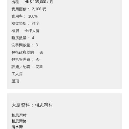
出租
HK$ 105,000 / 月
實用面積
2,100 呎
實用率
100%
樓盤類型
住宅
樓層
全棟大廈
睡房數量
4
洗手間數量
3
包括政府差餉
否
包括管理費
否
設施／配套
花園
工人房
屋頂
大廈資料：相思灣村
相思灣村
相思灣路
清水灣