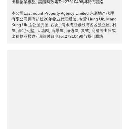
出租物業樓盤ₒ 請隨時致電Tel:27910498與我們聯絡
本公司Eastmount Property Agency Limited 东豪地产代理
有限公司拥有超过20年物业代理经验, 专营 Hung Uk, Mang
Kung Uk 孟公屋洪屋, 西贡ˎ 清水湾或银线湾各区独立屋ˎ 村
屋ˎ 豪宅别墅ˎ 大花园ˎ 海景屋ˎ 海边屋ˎ 复式ˎ 商舖等出售或
出租物业楼盘ₒ 请随时致电Tel:27910498与我们联络