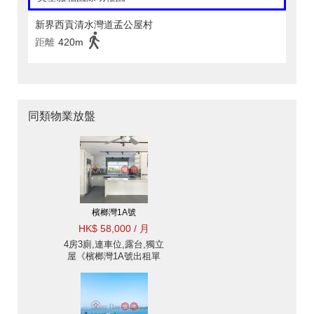
新界西貢清水灣道孟公屋村
距離
420m
同類物業放盤
檳榔灣1A號
HK$ 58,000 / 月
4房3廁,連車位,露台,獨立
屋《檳榔灣1A號出租單
位》