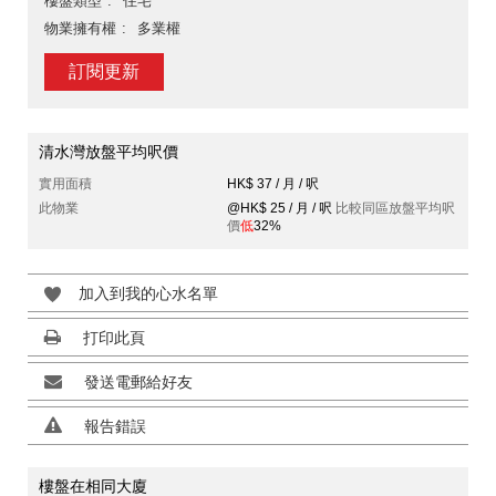
樓盤類型
住宅
物業擁有權
多業權
訂閱更新
清水灣放盤平均呎價
實用面積
HK$ 37 / 月 / 呎
此物業
@HK$ 25 / 月 / 呎
比較同區放盤平均呎
價
低
32%
加入到我的心水名單
打印此頁
發送電郵給好友
報告錯誤
樓盤在相同大廈