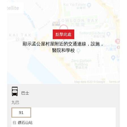
點擊此處
顯示孟公屋村屋附近的交通連線，設施，
醫院和學校
巴士
九巴
91
往
鑽石山站