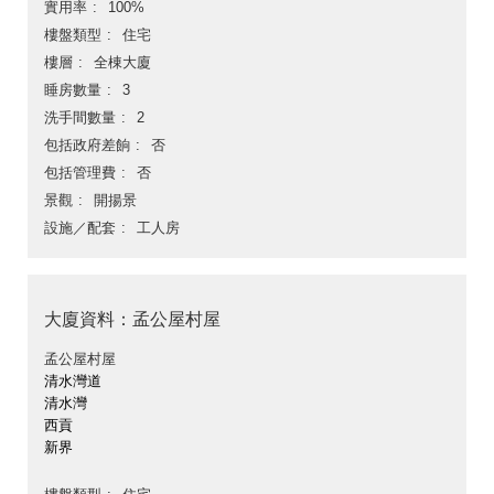
實用率
100%
樓盤類型
住宅
樓層
全棟大廈
睡房數量
3
洗手間數量
2
包括政府差餉
否
包括管理費
否
景觀
開揚景
設施／配套
工人房
大廈資料：孟公屋村屋
孟公屋村屋
清水灣道
清水灣
西貢
新界