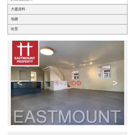
大廈資料
地圖
街景
<
>