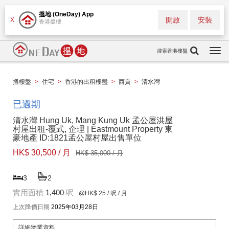
搵地 (OneDay) App
開啟
安裝
X
香港搵樓
搜索香港樓盤
Togg
navi
搵樓盤
>
住宅
>
香港的出租樓盤
>
西貢
>
清水灣
已過期
清水灣 Hung Uk, Mang Kung Uk 孟公屋洪屋
村屋出租-覆式, 企理 | Eastmount Property 東
豪地產 ID:1821孟公屋村屋出售單位
HK$ 30,500 / 月
HK$ 35,000 / 月
3
2
實用面積
1,400
呎
@HK$ 25
/ 呎 / 月
上次降價日期
2025年03月28日
詳細物業資料