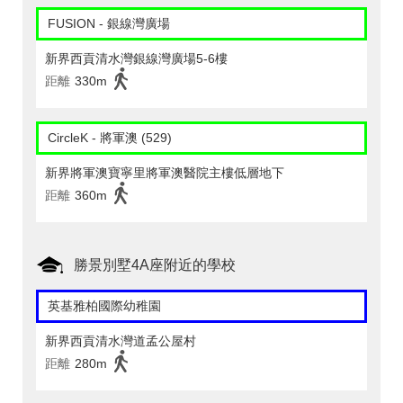
FUSION - 銀線灣廣場
新界西貢清水灣銀線灣廣場5-6樓
距離
330m
CircleK - 將軍澳 (529)
新界將軍澳寶寧里將軍澳醫院主樓低層地下
距離
360m
勝景別墅4A座附近的學校
英基雅柏國際幼稚園
新界西貢清水灣道孟公屋村
距離
280m