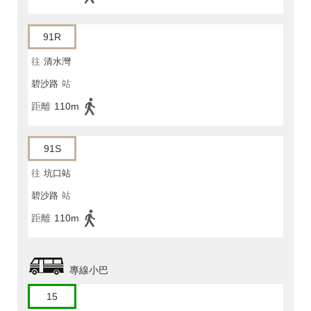
91R
往
清水灣
碧沙路
站
距離
110m
91S
往
坑口站
碧沙路
站
距離
110m
專線小巴
15