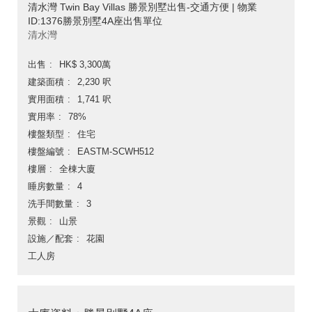
清水灣 Twin Bay Villas 勝景別墅出售-交通方便 | 物業
ID:1376勝景別墅4A座出售單位
清水灣
出售
HK$ 3,300萬
建築面積
2,230 呎
實用面積
1,741 呎
實用率
78%
樓盤類型
住宅
樓盤編號
EASTM-SCWH512
樓層
全棟大廈
睡房數量
4
洗手間數量
3
景觀
山景
設施／配套
花園
工人房