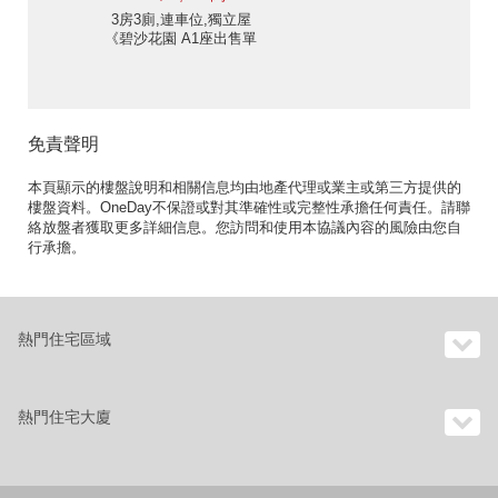
3房3廁,連車位,獨立屋
《碧沙花園 A1座出售單
位》
免責聲明
本頁顯示的樓盤說明和相關信息均由地產代理或業主或第三方提供的
樓盤資料。OneDay不保證或對其準確性或完整性承擔任何責任。請聯
絡放盤者獲取更多詳細信息。您訪問和使用本協議內容的風險由您自
行承擔。
熱門住宅區域
熱門住宅大廈