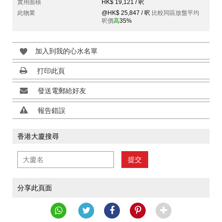
實用面積
HK$ 19,121 / 呎
此物業
@HK$ 25,847 / 呎
比較同區放盤平均
呎價
高
35%
加入到我的心水名單
打印此頁
發送電郵給好友
報告錯誤
香港大廈搜尋
提交
分享此頁面