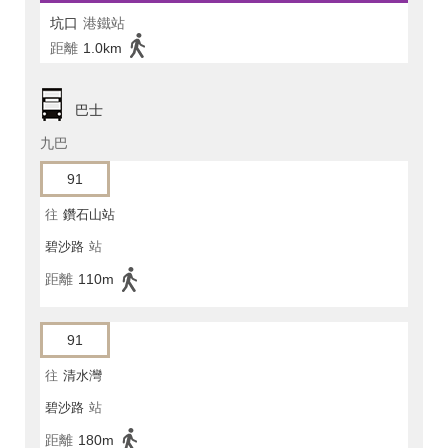
坑口
港鐵站
距離
1.0km
巴士
九巴
91
往
鑽石山站
碧沙路
站
距離
110m
91
往
清水灣
碧沙路
站
距離
180m