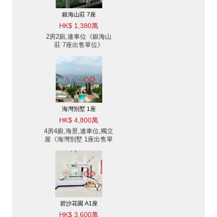
銀海山莊 7座
HK$ 1,380萬
2房2廁,連車位《銀海山
莊 7座出售單位》
海灣別墅 1座
HK$ 4,800萬
4房4廁,海景,連車位,獨立
屋《海灣別墅 1座出售單
位》
碧沙花園 A1座
HK$ 3,600萬