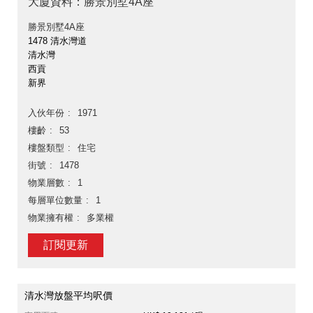
大廈資料：勝景別墅4A座
勝景別墅4A座
1478 清水灣道
清水灣
西貢
新界
入伙年份
1971
樓齡
53
樓盤類型
住宅
街號
1478
物業層數
1
每層單位數量
1
物業擁有權
多業權
訂閱更新
清水灣放盤平均呎價