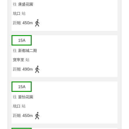
往
康盛花園
坑口
站
距離
450m
15A
往
新都城二期
寶寧里
站
距離
490m
15A
往
茵怡花園
坑口
站
距離
450m