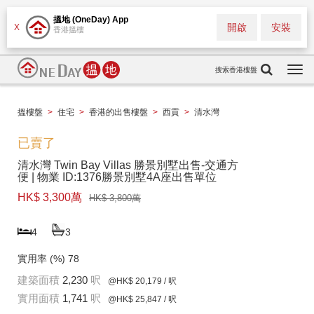
搵地 (OneDay) App
開啟
安裝
X
香港搵樓
搜索香港樓盤
Togg
navi
搵樓盤
>
住宅
>
香港的出售樓盤
>
西貢
>
清水灣
已賣了
清水灣 Twin Bay Villas 勝景別墅出售-交通方
便 | 物業 ID:1376勝景別墅4A座出售單位
HK$ 3,300萬
HK$ 3,800萬
4
3
實用率 (%)
78
建築面積
2,230
呎
@HK$ 20,179
/ 呎
實用面積
1,741
呎
@HK$ 25,847
/ 呎