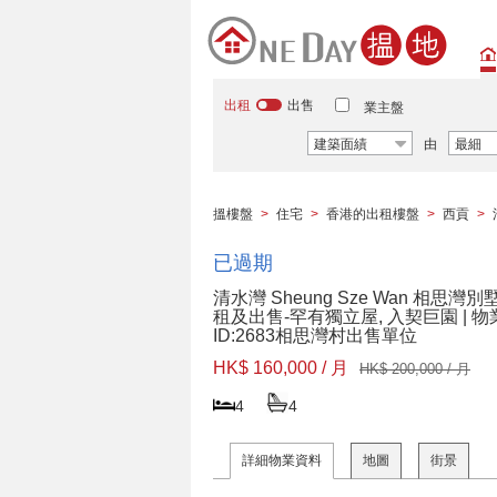
出租
出售
業主盤
建築面績
由
最細
搵樓盤
>
住宅
>
香港的出租樓盤
>
西貢
>
已過期
清水灣 Sheung Sze Wan 相思灣別
租及出售-罕有獨立屋, 入契巨園 | 物
ID:2683相思灣村出售單位
HK$ 160,000 / 月
HK$ 200,000 / 月
4
4
詳細物業資料
地圖
街景