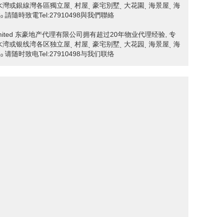
貢ˎ 清水灣或銀線灣各區獨立屋ˎ 村屋ˎ 豪宅別墅ˎ 大花園ˎ 海景屋ˎ 海
請隨時致電Tel:27910498與我們聯絡
ncy Limited 东豪地产代理有限公司拥有超过20年物业代理经验, 专
贡ˎ 清水湾或银线湾各区独立屋ˎ 村屋ˎ 豪宅别墅ˎ 大花园ˎ 海景屋ˎ 海
请随时致电Tel:27910498与我们联络