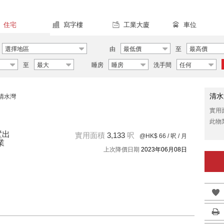
住宅
寫字樓
工業大廈
車位
選擇地區
由
最低價
至
最高價
至
最大
睡房
睡房
洗手間
任何
清水
清水灣
實用
此物
墅出
實用面積
3,133
呎
@HK$ 66
/ 呎 / 月
業
上次降價日期
2023年06月08日