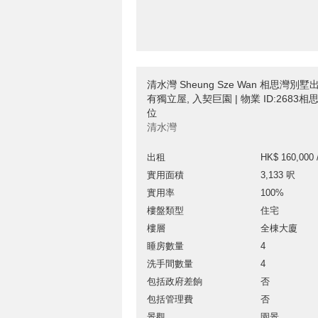
清水灣 Sheung Sze Wan 相思灣別
有獨立屋, 入契巨園 | 物業 ID:2683
位
清水灣
出租
HK$ 160,000 
實用面積
3,133 呎
實用率
100%
樓盤類型
住宅
樓層
全棟大廈
睡房數量
4
洗手間數量
4
包括政府差餉
否
包括管理費
否
景觀
園景