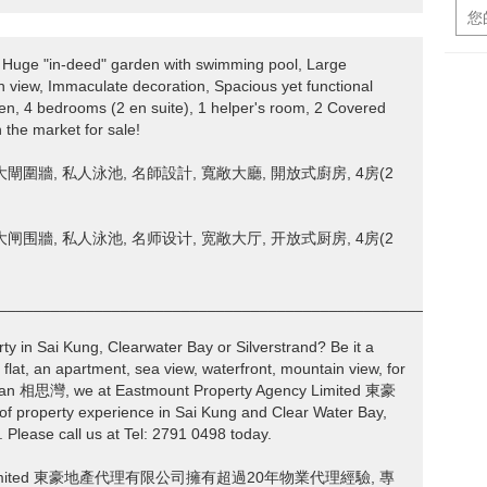
 Huge "in-deed" garden with swimming pool, Large
 view, Immaculate decoration, Spacious yet functional
hen, 4 bedrooms (2 en suite), 1 helper's room, 2 Covered
 the market for sale!
閘圍牆, 私人泳池, 名師設計, 寬敞大廳, 開放式廚房, 4房(2
闸围牆, 私人泳池, 名师设计, 宽敞大厅, 开放式厨房, 4房(2
________________________________________________________
rty in Sai Kung, Clearwater Bay or Silverstrand? Be it a
 flat, an apartment, sea view, waterfront, mountain view, for
e Wan 相思灣, we at Eastmount Property Agency Limited 東豪
roperty experience in Sai Kung and Clear Water Bay,
y. Please call us at Tel: 2791 0498 today.
ncy Limited 東豪地產代理有限公司擁有超過20年物業代理經驗, 專