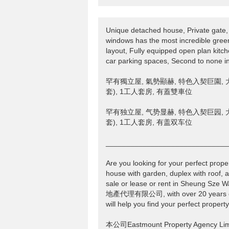
Unique detached house, Private gate,
windows has the most incredible green
layout, Fully equipped open plan kitc
car parking spaces, Second to none in
罕有獨立屋, 氣勢顯赫, 特色入契巨園, 大
套), 1工人套房, 有蓋雙車位
罕有独立屋, 气势显赫, 特色入契巨园, 大
套), 1工人套房, 有盖双车位
______________________________
Are you looking for your perfect prope
house with garden, duplex with roof, a
sale or lease or rent in Sheung Sz
地產代理有限公司, with over 20 years of p
will help you find your perfect propert
本公司Eastmount Property Age