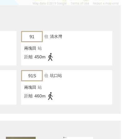
91
往
清水灣
兩塊田
站
距離
450m
91S
往
坑口站
兩塊田
站
距離
460m