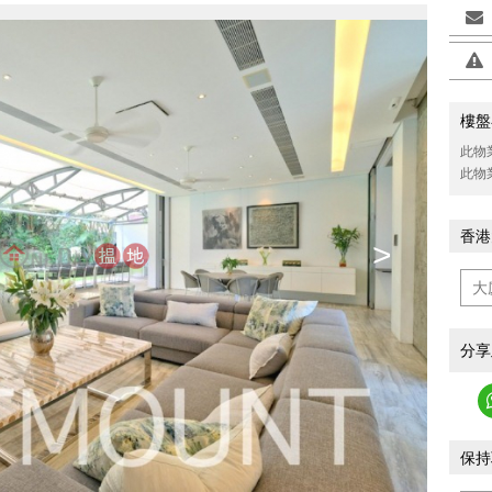
樓盤
此物
此物
香港
>
分享
保持