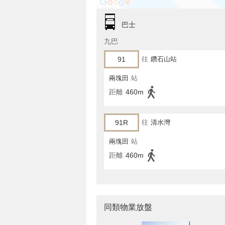
巴士
九巴
91
往
鑽石山站
兩塊田
站
距離
460m
91R
往
清水灣
兩塊田
站
距離
460m
同類物業放盤