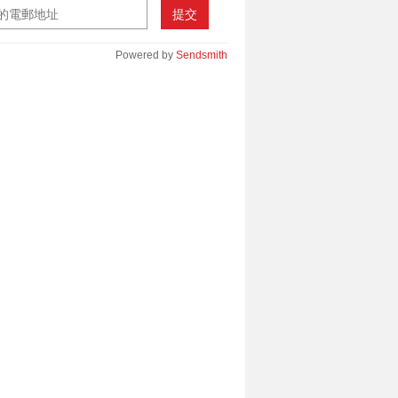
提交
Powered by
Sendsmith
________________________