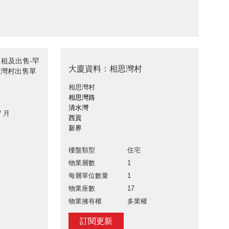
墅出租及出售-罕
大廈資料：相思灣村
相思灣村出售單
相思灣村
相思灣路
清水灣
/ 月
西貢
新界
樓盤類型
住宅
物業層數
1
每層單位數量
1
物業座數
17
物業擁有權
多業權
訂閱更新