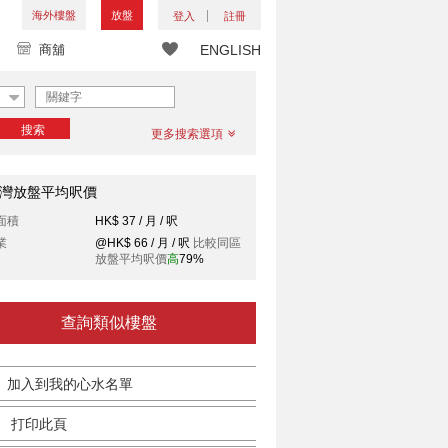
海外樓盤
放盤
登入
註冊
商舖
ENGLISH
搜索
更多搜索選項
灣放盤平均呎價
面積
HK$ 37 / 月 / 呎
業
@HK$ 66 / 月 / 呎
比較同區
放盤平均呎價
高
79%
查詢類似樓盤
加入到我的心水名單
打印此頁