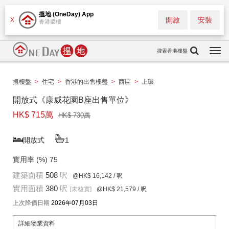
搵地 (OneDay) App
開啟
安裝
X
香港搵樓
搜索香港樓盤
Togg
navi
搵樓盤
>
住宅
>
香港的出售樓盤
>
西區
>
上環
開放式《康威花園B座出售單位》
HK$ 715萬
HK$ 730萬
開放式
1
實用率 (%)
75
建築面積
508
呎
@HK$ 16,142
/ 呎
實用面積
380
呎
[未核實]
@HK$ 21,579
/ 呎
上次降價日期
2026年07月03日
詳細物業資料