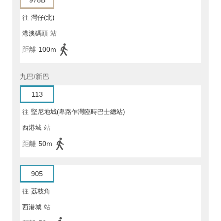
978B
往
灣仔(北)
港澳碼頭
站
距離
100m
九巴/新巴
113
往
堅尼地城(卑路乍灣臨時巴士總站)
西港城
站
距離
50m
905
往
荔枝角
西港城
站