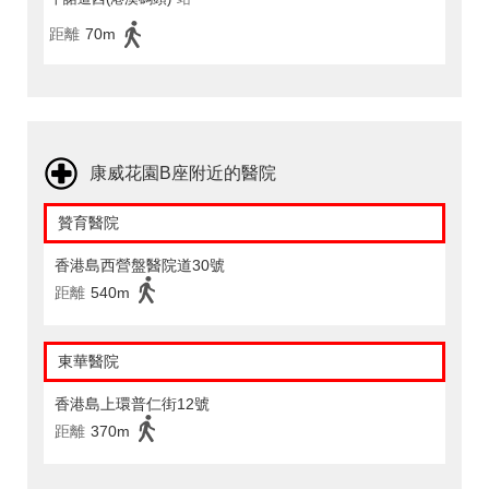
距離
70m
康威花園B座附近的醫院
贊育醫院
香港島西營盤醫院道30號
距離
540m
東華醫院
香港島上環普仁街12號
距離
370m