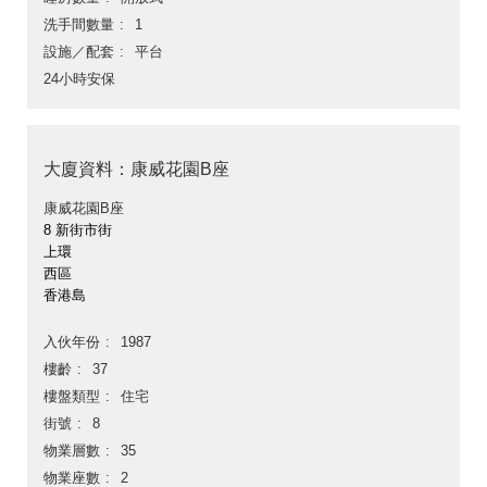
洗手間數量
1
設施／配套
平台
24小時安保
大廈資料：康威花園B座
康威花園B座
8 新街市街
上環
西區
香港島
入伙年份
1987
樓齡
37
樓盤類型
住宅
街號
8
物業層數
35
物業座數
2