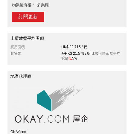
物業擁有權
多業權
訂閱更新
上環放盤平均呎價
實用面積
HK$ 22,715 / 呎
此物業
@HK$ 21,579 / 呎
比較同區放盤平均
呎價
低
5%
地產代理商
OKAY.com