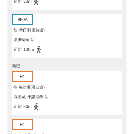
距離
50m
980A
往
灣仔(軒尼詩道)
港澳碼頭
站
距離
100m
新巴
H1
往
尖沙咀(漢口道)
西港城, 干諾道西
站
距離
50m
H1