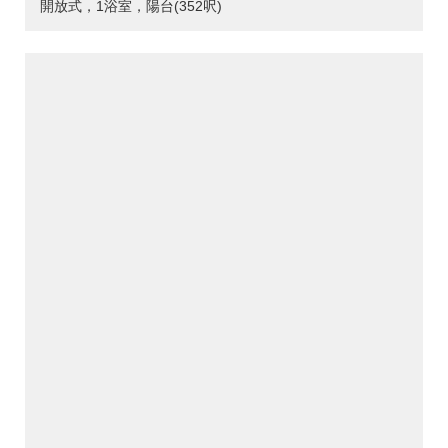
開放式，1浴室，陽台(352呎)