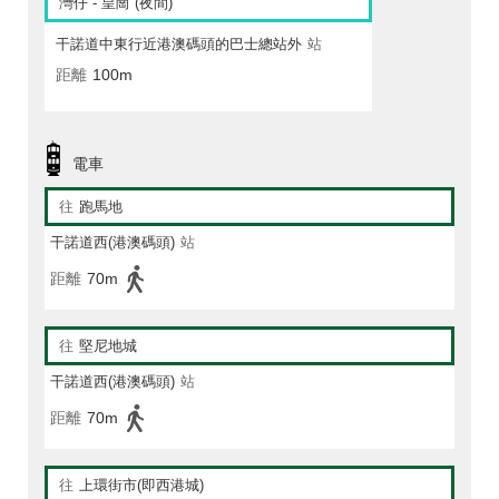
灣仔 - 皇崗 (夜間)
干諾道中東行近港澳碼頭的巴士總站外
站
距離
100m
電車
往
跑馬地
干諾道西(港澳碼頭)
站
距離
70m
往
堅尼地城
干諾道西(港澳碼頭)
站
距離
70m
往
上環街市(即西港城)