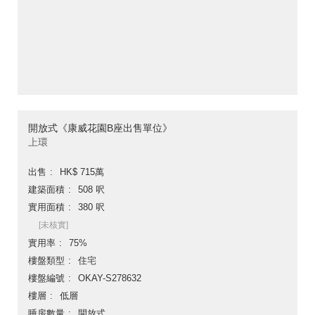
開放式《康威花園B座出售單位》
上環
出售
HK$ 715萬
建築面積
508 呎
實用面積
380 呎
[未核實]
實用率
75%
樓盤類型
住宅
樓盤編號
OKAY-S278632
樓層
低層
睡房數量
開放式