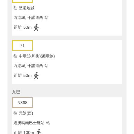
往
堅尼地城
西港城, 干諾道西
站
距離
50m
71
往
中環(永和街)(循環線)
西港城, 干諾道西
站
距離
50m
九巴
N368
往
元朗(西)
港澳碼頭巴士總站
站
距離
100m