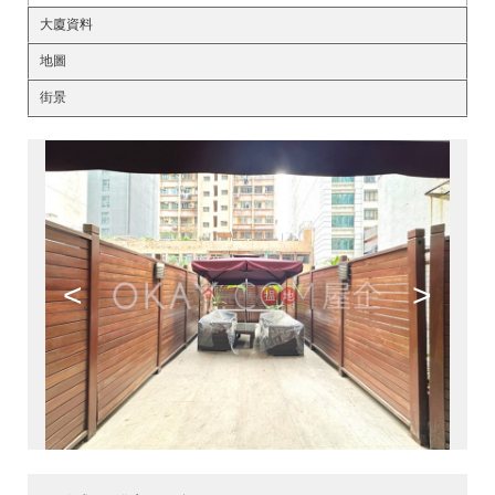
大廈資料
地圖
街景
<
>