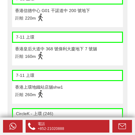
香港信德中心 G01 干諾道中 200 號地下
距離
220m
7-11 上環
香港皇后大道中 368 號偉利大廈地下 7 號舖
距離
160m
7-11 上環
香港上環地鐵站店舖shw1
距離
260m
CircleK - 上環 (246)
電話
上環德輔道中323號西港城地下11-13號舖
+852-21020888
距離
60m