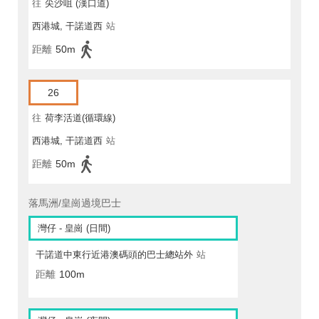
往
尖沙咀 (漢口道)
西港城, 干諾道西
站
距離
50m
26
往
荷李活道(循環線)
西港城, 干諾道西
站
距離
50m
落馬洲/皇崗過境巴士
灣仔 - 皇崗 (日間)
干諾道中東行近港澳碼頭的巴士總站外
站
距離
100m