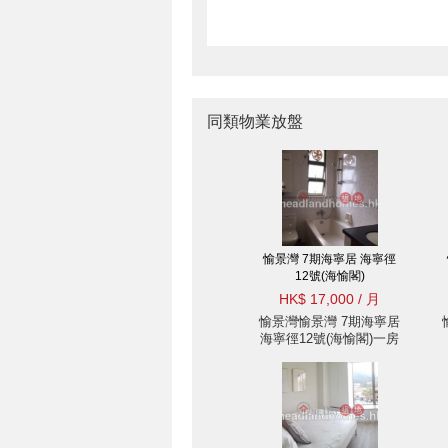
同類物業放盤
愉景灣 7期海寧居 海寧徑
12號(海愉閣)
HK$ 17,000 / 月
愉景灣愉景灣 7期海寧居
海寧徑12號(海愉閣)一房
住宅樓盤出租