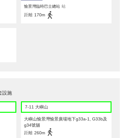
愉景灣臨時巴士總站
站
距離
170m
套設施
7-11 大嶼山
大嶼山愉景灣愉景廣場地下g33a-1, G33b及
g34號舖
距離
260m