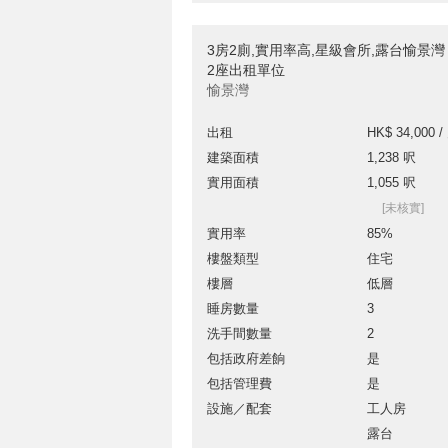
3房2廁,實用率高,星級會所,露台愉景灣
2座出租單位
愉景灣
出租
HK$ 34,000 /
建築面積
1,238 呎
實用面積
1,055 呎
[未核實]
實用率
85%
樓盤類型
住宅
樓層
低層
睡房數量
3
洗手間數量
2
包括政府差餉
是
包括管理費
是
設施／配套
工人房
露台