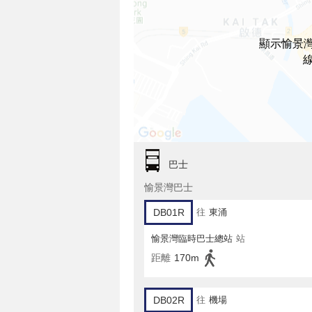
顯示愉景灣
巴士
愉景灣巴士
DB01R
往
東涌
愉景灣臨時巴士總站
站
距離
170m
DB02R
往
機場