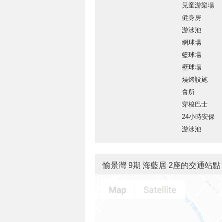
兒童游樂場
健身房
游泳池
網球場
籃球場
壁球場
燒烤設施
會所
穿梭巴士
24小時安保
游泳池
愉景灣 9期 海藍居 2座的交通站點