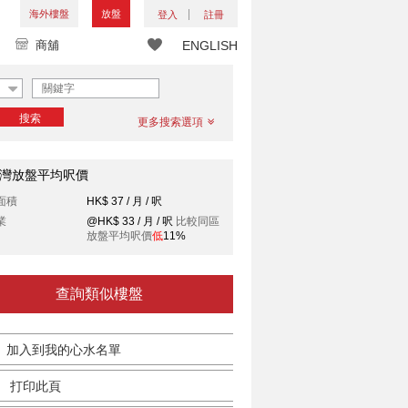
海外樓盤
放盤
登入
註冊
商舖
ENGLISH
搜索
更多搜索選項
灣放盤平均呎價
面積
HK$ 37 / 月 / 呎
業
@HK$ 33 / 月 / 呎
比較同區
放盤平均呎價
低
11%
查詢類似樓盤
加入到我的心水名單
打印此頁