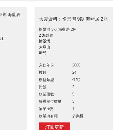
 9期 海藍居
大廈資料：愉景灣 9期 海藍居 2座
愉景灣 9期 海藍居 2座
2 海藍徑
 月
愉景灣
大嶼山
離島
入伙年份
2000
樓齡
24
樓盤類型
住宅
街號
2
物業層數
5
每層單位數量
3
物業座數
1
物業擁有權
多業權
訂閱更新