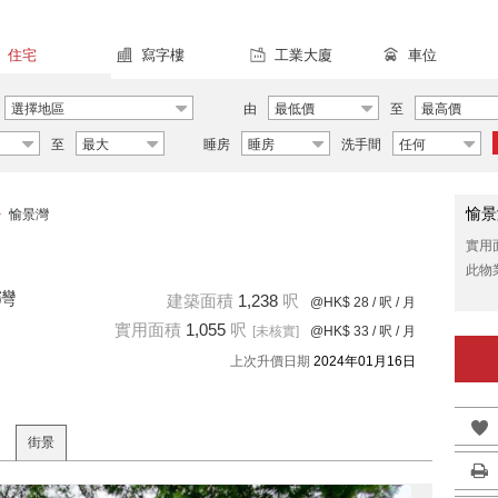
住宅
寫字樓
工業大廈
車位
選擇地區
由
最低價
至
最高價
至
最大
睡房
睡房
洗手間
任何
愉景
>
愉景灣
實用
此物
景灣
建築面積
1,238
呎
@HK$ 28
/ 呎 / 月
實用面積
1,055
呎
[未核實]
@HK$ 33
/ 呎 / 月
上次升價日期
2024年01月16日
街景