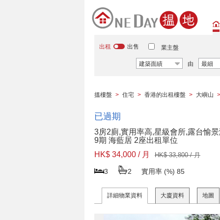
出租
出售
業主盤
建築面績
由
最細
搵樓盤
>
住宅
>
香港的出租樓盤
>
大嶼山
已過期
3房2廁,實用率高,星級會所,露台愉
9期 海藍居 2座出租單位
HK$ 34,000 / 月
HK$ 33,800 / 月
3
2
實用率 (%)
85
詳細物業資料
大廈資料
地圖