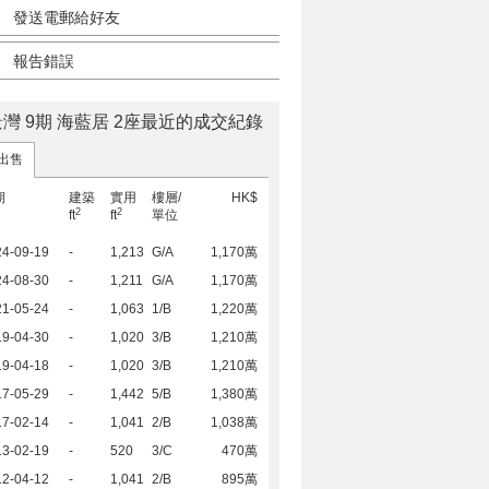
發送電郵給好友
報告錯誤
灣 9期 海藍居 2座最近的成交紀錄
出售
期
建築
實用
樓層/
HK$
2
2
ft
ft
單位
24-09-19
-
1,213
G/A
1,170萬
24-08-30
-
1,211
G/A
1,170萬
21-05-24
-
1,063
1/B
1,220萬
19-04-30
-
1,020
3/B
1,210萬
19-04-18
-
1,020
3/B
1,210萬
17-05-29
-
1,442
5/B
1,380萬
17-02-14
-
1,041
2/B
1,038萬
13-02-19
-
520
3/C
470萬
12-04-12
-
1,041
2/B
895萬