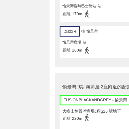
愉景灣臨時巴士總站
站
距離
170m
DB03R
往
愉景灣
愉景灣廣場
站
距離
160m
愉景灣 9期 海藍居 2座附近的配
FUSIONBLACKANDGREY - 愉景灣
大嶼山愉景灣商場c座g25 號地下
距離
220m