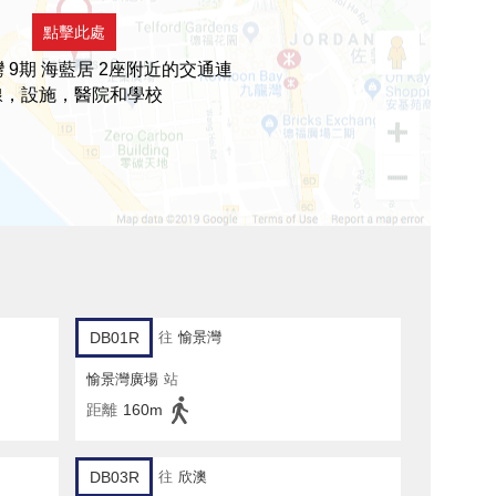
點擊此處
 9期 海藍居 2座附近的交通連
線，設施，醫院和學校
DB01R
往
愉景灣
愉景灣廣場
站
距離
160m
DB03R
往
欣澳