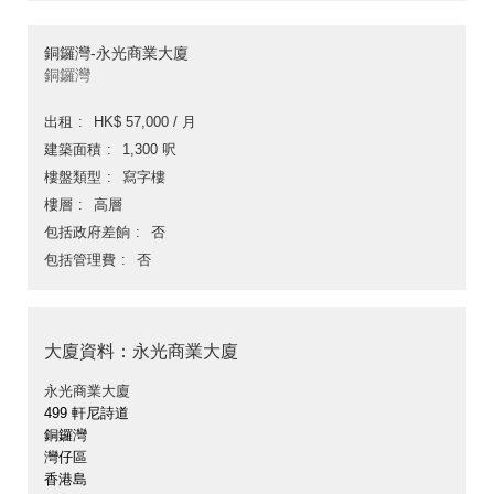
銅鑼灣-永光商業大廈
銅鑼灣
出租
HK$ 57,000 / 月
建築面積
1,300 呎
樓盤類型
寫字樓
樓層
高層
包括政府差餉
否
包括管理費
否
大廈資料：永光商業大廈
永光商業大廈
499 軒尼詩道
銅鑼灣
灣仔區
香港島