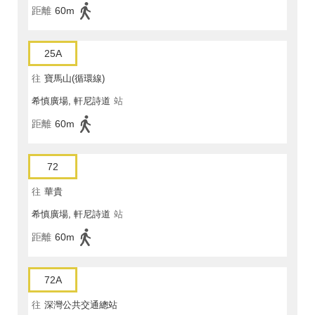
距離
60m
25A
往
寶馬山(循環線)
希慎廣場, 軒尼詩道
站
距離
60m
72
往
華貴
希慎廣場, 軒尼詩道
站
距離
60m
72A
往
深灣公共交通總站