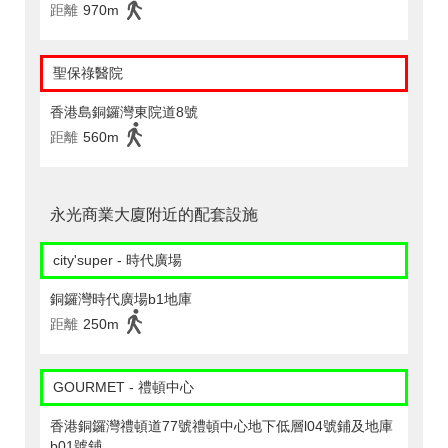
距離
970m
聖保祿醫院
香港島銅鑼灣東院道8號
距離
560m
永光商業大廈附近的配套設施
city'super - 時代廣場
銅鑼灣時代廣場b1地庫
距離
250m
GOURMET - 禮頓中心
香港銅鑼灣禮頓道77號禮頓中心地下低層l04號鋪及地庫
b01號鋪