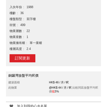
入伙年份
1988
樓齡
36
樓盤類型
寫字樓
街號
499
物業層數
22
物業座數
1
物業擁有權
單一業權
樓層高度
2.4
訂閱更新
銅鑼灣放盤平均呎價
建築面積
HK$ 46 / 月 / 呎
此物業
@HK$ 44 / 月 / 呎
比較同區放盤平均呎
價
低
5%
加入到我的心水名單