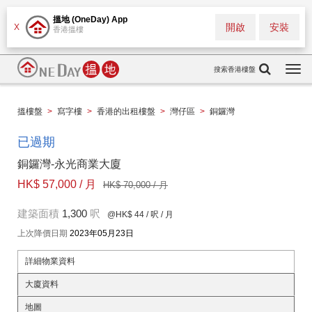
搵地 (OneDay) App
開啟
安裝
X
香港搵樓
搜索香港樓盤
Togg
navi
搵樓盤
>
寫字樓
>
香港的出租樓盤
>
灣仔區
>
銅鑼灣
已過期
銅鑼灣-永光商業大廈
HK$ 57,000 / 月
HK$ 70,000 / 月
建築面積
1,300
呎
@HK$ 44
/ 呎 / 月
上次降價日期
2023年05月23日
詳細物業資料
大廈資料
地圖