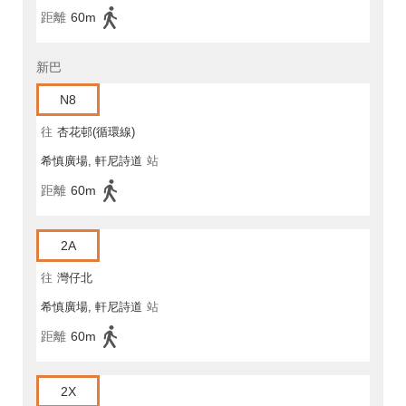
距離
60m
新巴
N8
往
杏花邨(循環線)
希慎廣場, 軒尼詩道
站
距離
60m
2A
往
灣仔北
希慎廣場, 軒尼詩道
站
距離
60m
2X