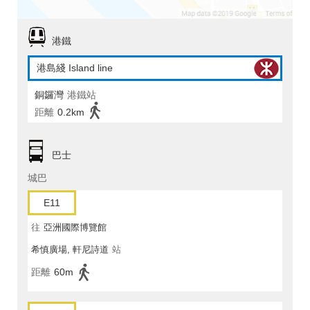
港鐵
港島綫 Island line
銅鑼灣
港鐵站
距離
0.2km
巴士
城巴
E11
往
亞洲國際博覽館
希慎廣場, 軒尼詩道
站
距離
60m