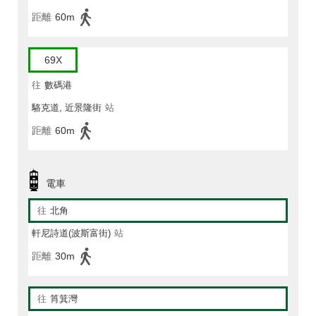
距離
60m
69X
往
數碼港
駱克道, 近景隆街
站
距離
60m
電車
往
北角
軒尼詩道(波斯富街)
站
距離
30m
往
筲箕灣