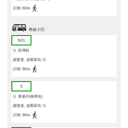
距離
60m
專線小巴
N31
往
田灣邨
謝斐道, 波斯富街
站
距離
90m
5
往
香港仔(南寧街)
謝斐道, 波斯富街
站
距離
90m