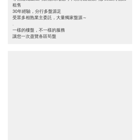
租售
30年經驗，分行多盤源足
受眾多相熟業主委託，大量獨家盤源～
.
一樣的樓盤，不一樣的服務
讓您一次盡覽各區筍盤