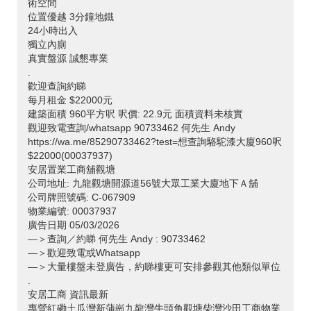
術空間
位置優越 3分鐘地鐵
24小時出入
獨立內廁
真實盤源 誠懇專業
.
歡迎查詢約睇
每月租金 $22000元
建築面積 960平方呎 呎價: 22.9元 面積資料未核實
觀迎致電查詢/whatsapp 90733462 何先生 Andy
https://wa.me/85290733462?test=想查詢駱駝漆大廈960呎
$22000(00037937)
安居置業工商舖觀塘
公司地址: 九龍觀塘開源道56號大眾工業大廈地下Ａ舖
公司牌照號碼: C-067909
物業編號: 00037937
廣告日期 05/03/2026
—＞查詢／約睇 何先生 Andy : 90733462
—＞歡迎致電或Whatsapp
—＞大量樓盤未登廣告，約睇樓更可安排參觀其他類似單位
.
安居工商 資訊最新
專營紅磡土瓜灣新蒲崗九龍灣牛頭角觀塘柴灣沙田工商物業