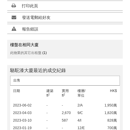
打印此頁
發送電郵給好友
報告錯誤
樓盤在相同大廈
此物業的其它出租盤
(1)
駱駝漆大廈最近的成交紀錄
出售
日期
建築
實用
樓層/
HK$
2
2
ft
ft
單位
2023-06-02
-
-
2/A
1,950萬
2023-04-03
-
2,670
9/C
1,820萬
2023-03-10
-
587
4/I
828萬
2023-01-19
-
-
12/E
700萬