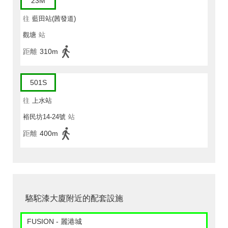
23M
往
藍田站(茜發道)
觀塘
站
距離
310m
501S
往
上水站
裕民坊14-24號
站
距離
400m
駱駝漆大廈附近的配套設施
FUSION - 麗港城