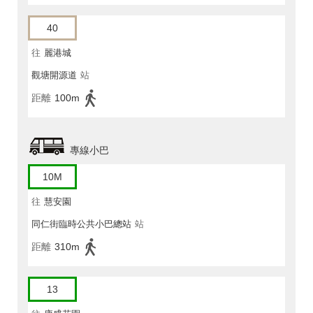
40
往
麗港城
觀塘開源道
站
距離
100m
專線小巴
10M
往
慧安園
同仁街臨時公共小巴總站
站
距離
310m
13