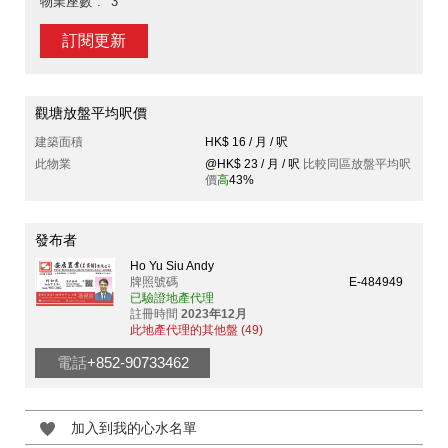
物業座數
3
訂閱更新
觀塘放盤平均呎價
建築面積
HK$ 16 / 月 / 呎
此物業
@HK$ 23 / 月 / 呎
比較同區放盤平均呎
價
高
43%
發布者
Ho Yu Siu Andy
牌照號碼
E-484949
已驗證地產代理
註冊時間
2023年12月
此地產代理的其他盤 (49)
電話
+852-90733462
加入到我的心水名單