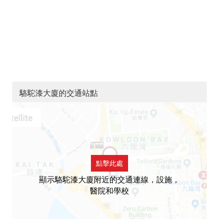
駱駝漆大廈的交通站點
點擊此處
顯示駱駝漆大廈附近的交通連線，設施，
醫院和學校