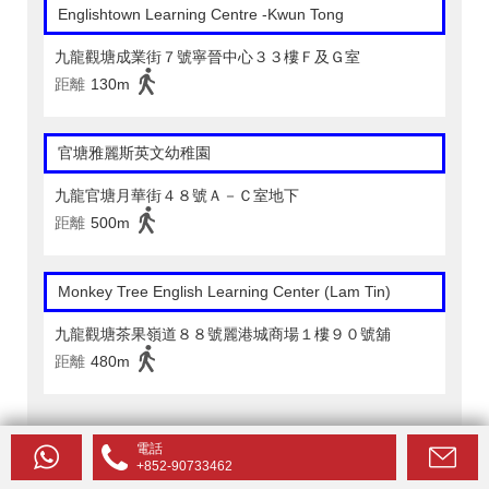
Englishtown Learning Centre‎ -Kwun Tong
九龍觀塘成業街７號寧晉中心３３樓Ｆ及Ｇ室
距離
130m
官塘雅麗斯英文幼稚園
九龍官塘月華街４８號Ａ－Ｃ室地下
距離
500m
Monkey Tree English Learning Center (Lam Tin)
九龍觀塘茶果嶺道８８號麗港城商場１樓９０號舖
距離
480m
駱駝漆大廈附近的機場
電話
+852-90733462