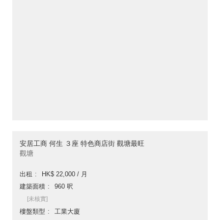
安居工商 何生 ３座 特色商店街 觀塘最旺
觀塘
出租
HK$ 22,000 / 月
建築面積
960 呎
[未核實]
樓盤類型
工業大廈