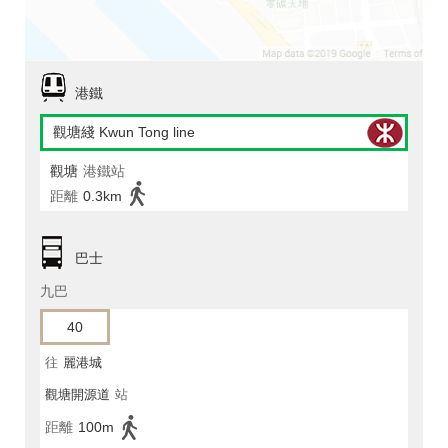
港鐵
觀塘綫 Kwun Tong line
觀塘
港鐵站
距離
0.3km
巴士
九巴
40
往
麗港城
觀塘開源道
站
距離
100m