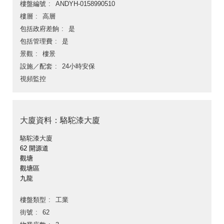
樓盤編號
ANDYH-0158990510
樓層
高層
包括政府差餉
是
包括管理費
是
景觀
樓景
設施／配套
24小時安保
視頻監控
大廈資料：駱駝漆大廈
駱駝漆大廈
62 開源道
觀塘
觀塘區
九龍
樓盤類型
工業
街號
62