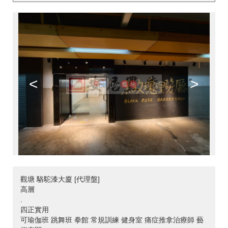
<
>
觀塘 駱駝漆大廈 [代理盤]
高層
.
四正實用
可瑜伽班 跳舞班 拳館 常規訓練 健身室 痛症推拿治療師 藝