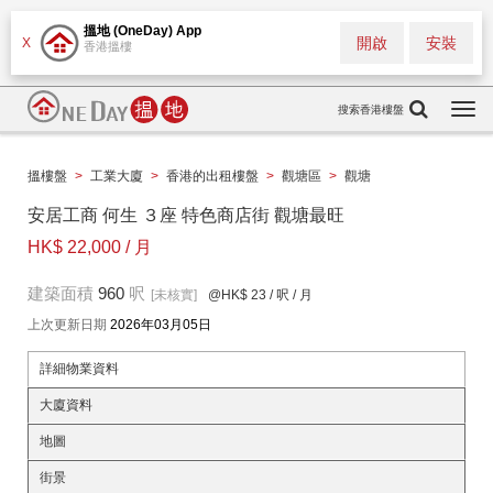
搵地 (OneDay) App
開啟
安裝
X
香港搵樓
搜索香港樓盤
Togg
navi
搵樓盤
>
工業大廈
>
香港的出租樓盤
>
觀塘區
>
觀塘
安居工商 何生 ３座 特色商店街 觀塘最旺
HK$ 22,000 / 月
建築面積
960
呎
[未核實]
@HK$ 23
/ 呎 / 月
上次更新日期
2026年03月05日
詳細物業資料
大廈資料
地圖
街景