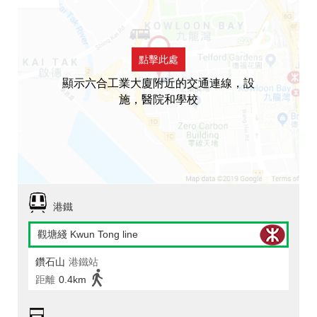
點擊此處
顯示六合工業大廈附近的交通連線，設
施，醫院和學校
港鐵
觀塘綫 Kwun Tong line
鑽石山
港鐵站
距離
0.4km