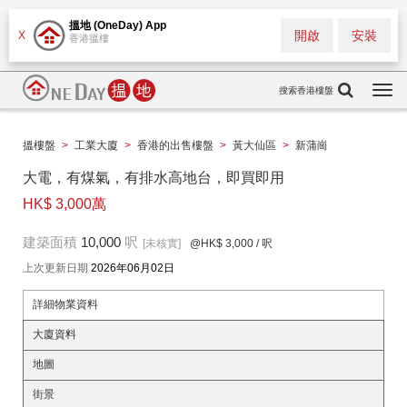
搵地 (OneDay) App
開啟
安裝
X
香港搵樓
搜索香港樓盤
Togg
navi
搵樓盤
>
工業大廈
>
香港的出售樓盤
>
黃大仙區
>
新蒲崗
大電，有煤氣，有排水高地台，即買即用
HK$ 3,000萬
建築面積
10,000
呎
[未核實]
@HK$ 3,000
/ 呎
上次更新日期
2026年06月02日
詳細物業資料
大廈資料
地圖
街景