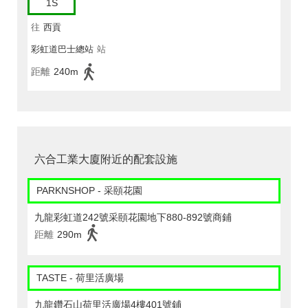
1S
往
西貢
彩虹道巴士總站
站
距離
240m
六合工業大廈附近的配套設施
PARKNSHOP - 采頤花園
九龍彩虹道242號采頤花園地下880-892號商鋪
距離
290m
TASTE - 荷里活廣場
九龍鑽石山荷里活廣場4樓401號鋪