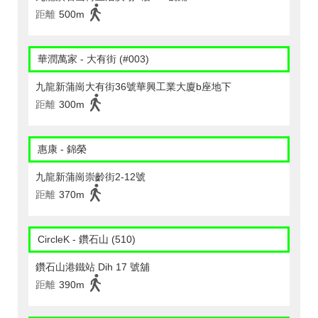
距離
500m
華潤萬家 - 大有街 (#003)
九龍新蒲崗大有街36號華興工業大廈b座地下
距離
300m
惠康 - 錦榮
九龍新蒲崗崇齡街2-12號
距離
370m
CircleK - 鑽石山 (510)
鑽石山港鐵站 Dih 17 號舖
距離
390m