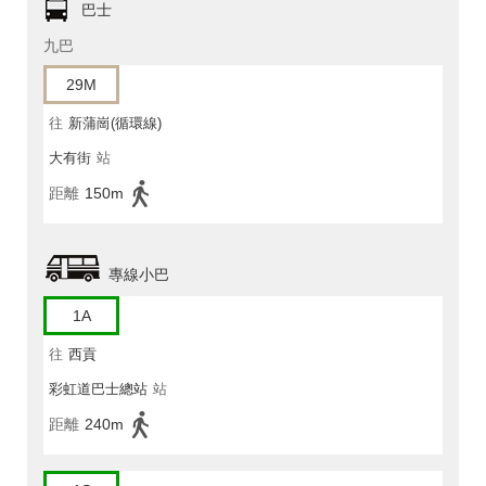
巴士
九巴
29M
往
新蒲崗(循環線)
大有街
站
距離
150m
專線小巴
1A
往
西貢
彩虹道巴士總站
站
距離
240m