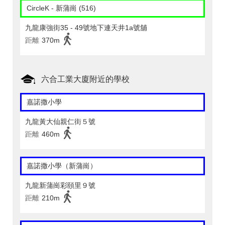
CircleK - 新蒲崗 (516)
九龍康強街35 - 49號地下連天井1a號舖
距離
370m
六合工業大廈附近的學校
嘉諾撒小學
九龍黃大仙親仁街５號
距離
460m
嘉諾撒小學（新蒲崗）
九龍新蒲崗彩頤里９號
距離
210m