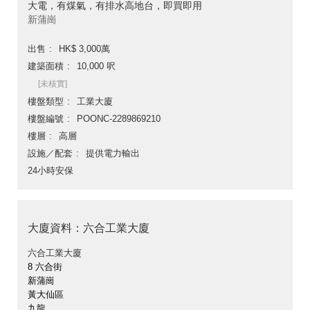
大電，有煤氣，有排水高地台，即買即用
新蒲崗
出售
HK$ 3,000萬
建築面積
10,000 呎
[未核實]
樓盤類型
工業大廈
樓盤編號
POONC-2289869210
樓層
高層
設施／配套
提供電力輸出
24小時安保
大廈資料：六合工業大廈
六合工業大廈
8 六合街
新蒲崗
黃大仙區
九龍