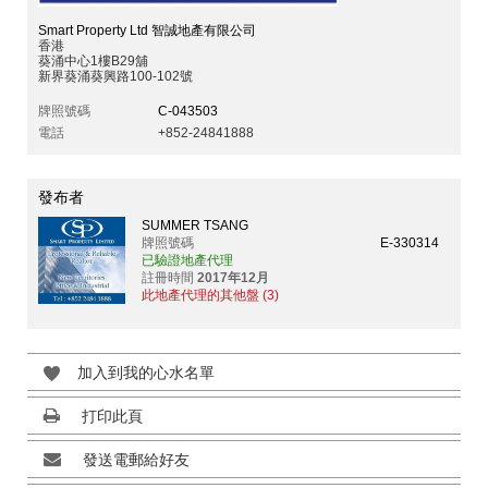
Smart Property Ltd 智誠地產有限公司
香港
葵涌中心1樓B29舖
新界葵涌葵興路100-102號
牌照號碼
C-043503
電話
+852-24841888
發布者
SUMMER TSANG
牌照號碼
E-330314
已驗證地產代理
註冊時間
2017年12月
此地產代理的其他盤 (3)
加入到我的心水名單
打印此頁
發送電郵給好友