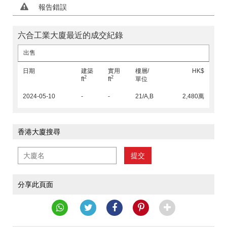
報告錯誤
六合工業大廈最近的成交紀錄
出售
日期
建築
實用
樓層/
HK$
2
2
ft
ft
單位
2024-05-10
-
-
21/A,B
2,480萬
香港大廈搜尋
提交
分享此頁面