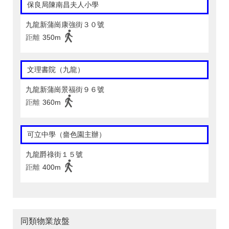
保良局陳南昌夫人小學
九龍新蒲崗康強街３０號
距離
350m
文理書院（九龍）
九龍新蒲崗景福街９６號
距離
360m
可立中學（嗇色園主辦）
九龍爵祿街１５號
距離
400m
同類物業放盤