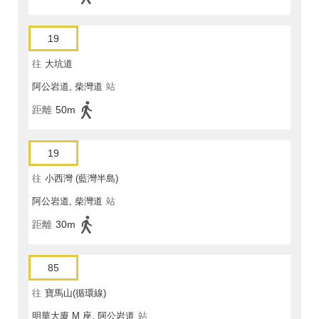
19
往
大坑道
阿公岩道, 柴灣道
站
距離
50m
19
往
小西灣 (藍灣半島)
阿公岩道, 柴灣道
站
距離
30m
85
往
寶馬山(循環線)
明華大廈 M 座, 阿公岩道
站