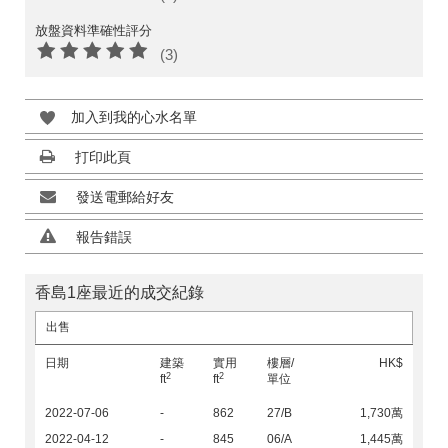
放盤資料準確性評分
(3)
加入到我的心水名單
打印此頁
發送電郵給好友
報告錯誤
香島1座最近的成交紀錄
出售
日期
建築
實用
樓層/
HK$
2
2
ft
ft
單位
2022-07-06
-
862
27/B
1,730萬
2022-04-12
-
845
06/A
1,445萬