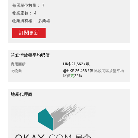
每層單位數量
7
物業座數
4
物業擁有權
多業權
訂閱更新
筲箕灣放盤平均呎價
實用面積
HK$ 21,662 / 呎
此物業
@HK$ 26,466 / 呎
比較同區放盤平均
呎價
高
22%
地產代理商