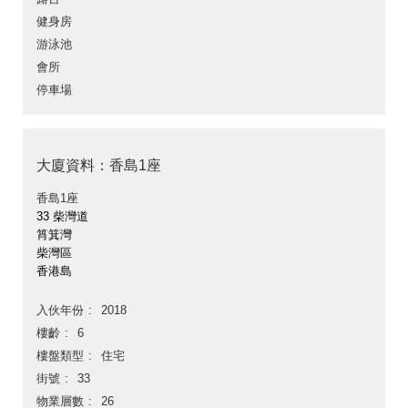
健身房
游泳池
會所
停車場
大廈資料：香島1座
香島1座
33 柴灣道
筲箕灣
柴灣區
香港島
入伙年份
2018
樓齡
6
樓盤類型
住宅
街號
33
物業層數
26