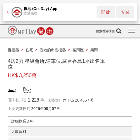
搵地 (OneDay) App
開啟
安裝
X
香港搵樓
搜索香港樓盤
Togg
navi
搵樓盤
>
住宅
>
香港的出售樓盤
>
柴灣區
>
柴灣
4房2廁,星級會所,連車位,露台香島1座出售單
位
HK$ 3,250萬
4
2
實用面積
1,228
呎
[未核實]
@HK$ 26,466
/ 呎
上次更新日期
2026年08月07日
詳細物業資料
大廈資料