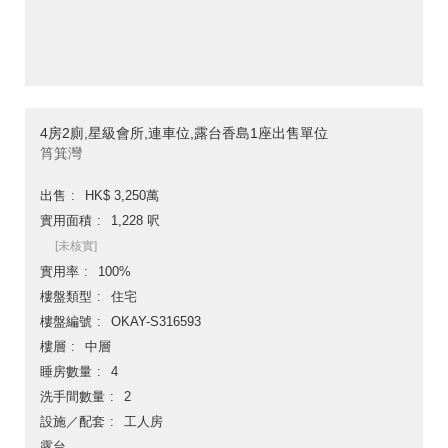
4房2廁,星級會所,連車位,露台香島1座出售單位
筲箕灣
出售
HK$ 3,250萬
實用面積
1,228 呎
[未核實]
實用率
100%
樓盤類型
住宅
樓盤編號
OKAY-S316593
樓層
中層
睡房數量
4
洗手間數量
2
設施／配套
工人房
露台