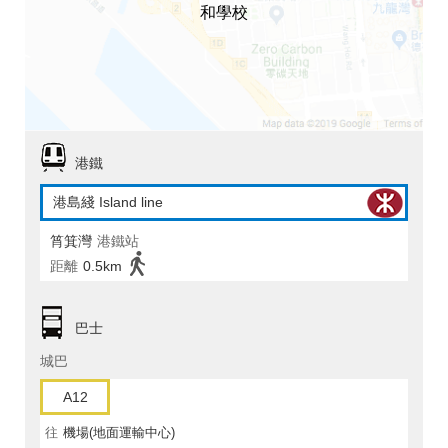
和學校
港鐵
港島綫 Island line
筲箕灣
港鐵站
距離
0.5km
巴士
城巴
A12
往
機場(地面運輸中心)