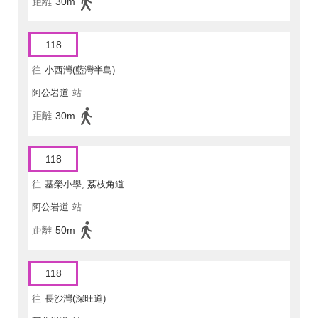
距離
30m
118
往
小西灣(藍灣半島)
阿公岩道
站
距離
30m
118
往
基榮小學, 荔枝角道
阿公岩道
站
距離
50m
118
往
長沙灣(深旺道)