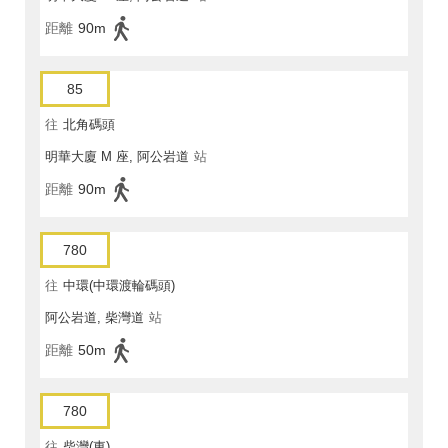
距離
90m
85
往
北角碼頭
明華大廈 M 座, 阿公岩道
站
距離
90m
780
往
中環(中環渡輪碼頭)
阿公岩道, 柴灣道
站
距離
50m
780
往
柴灣(東)