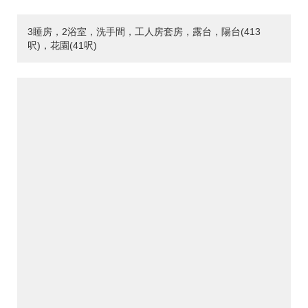
3睡房，2浴室，洗手間，工人房套房，露台，陽台(413
呎)，花園(41呎)