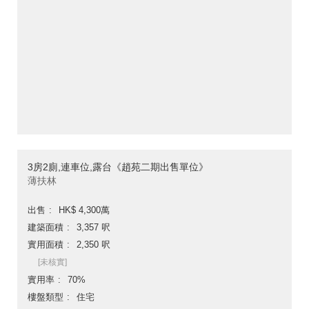
3房2廁,連車位,露台《趙苑二期出售單位》
薄扶林
出售
HK$ 4,300萬
建築面積
3,357 呎
實用面積
2,350 呎
[未核實]
實用率
70%
樓盤類型
住宅