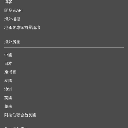
博客
開發者API
海外樓盤
地產界專家前景論壇
海外房產
中國
日本
柬埔寨
泰國
澳洲
英國
越南
阿拉伯聯合酋長國