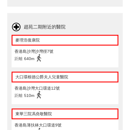
趙苑二期附近的醫院
麥理浩復康院
香港島沙灣沙灣徑7號
距離
640m
大口環根德公爵夫人兒童醫院
香港島沙灣大口環道12號
距離
510m
東華三院馮堯敬醫院
香港島薄扶林大口環道9號