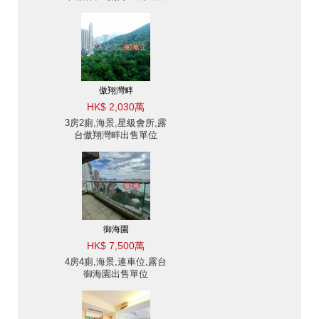
單位
傲翔灣畔
HK$ 2,030萬
3房2廁,海景,星級會所,露
台傲翔灣畔出售單位
御海園
HK$ 7,500萬
4房4廁,海景,連車位,露台
御海園出售單位