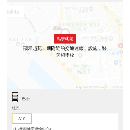
點擊此處
顯示趙苑二期附近的交通連線，設施，醫
院和學校
巴士
城巴
A10
往
機場(地面運輸中心)