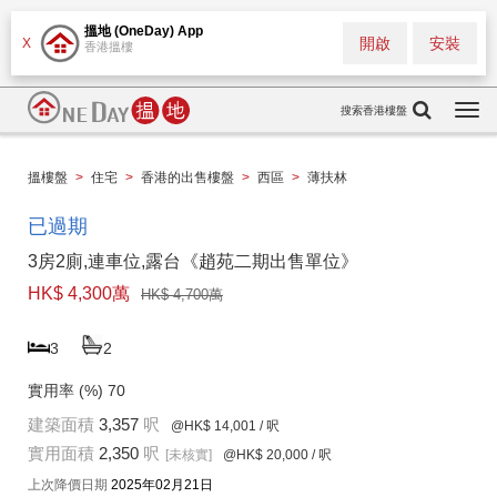
搵地 (OneDay) App
開啟
安裝
X
香港搵樓
搜索香港樓盤
Togg
navi
搵樓盤
>
住宅
>
香港的出售樓盤
>
西區
>
薄扶林
已過期
3房2廁,連車位,露台《趙苑二期出售單位》
HK$ 4,300萬
HK$ 4,700萬
3
2
實用率 (%)
70
建築面積
3,357
呎
@HK$ 14,001
/ 呎
實用面積
2,350
呎
[未核實]
@HK$ 20,000
/ 呎
上次降價日期
2025年02月21日