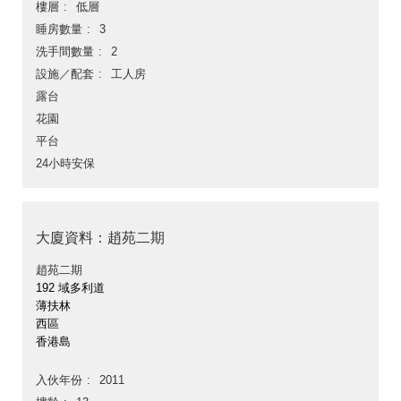
樓層
低層
睡房數量
3
洗手間數量
2
設施／配套
工人房
露台
花園
平台
24小時安保
大廈資料：趙苑二期
趙苑二期
192 域多利道
薄扶林
西區
香港島
入伙年份
2011