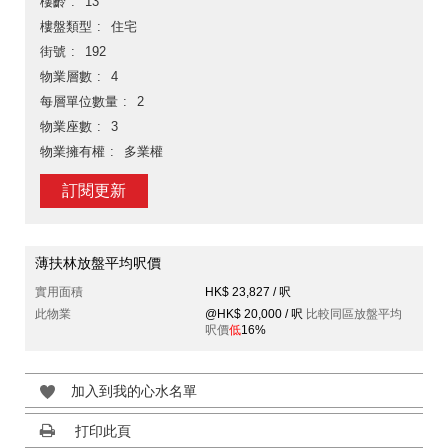
樓齡
13
樓盤類型
住宅
街號
192
物業層數
4
每層單位數量
2
物業座數
3
物業擁有權
多業權
訂閱更新
薄扶林放盤平均呎價
實用面積
HK$ 23,827 / 呎
此物業
@HK$ 20,000 / 呎
比較同區放盤平均
呎價
低
16%
加入到我的心水名單
打印此頁