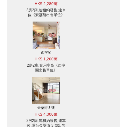
HK$ 2,280萬
3房2廁,連租約發售,連車
位《安荔苑出售單位》
西寧閣
HK$ 1,200萬
2房2廁,實用率高《西寧
閣出售單位》
金粟街 3 號
HK$ 4,000萬
3房2廁,連租約發售,連車
位,露台金粟街 3 號出售