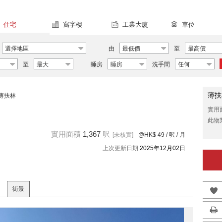
住宅
寫字樓
工業大廈
車位
選擇地區
由
最低價
至
最高價
至
最大
睡房
睡房
洗手間
任何
薄扶
薄扶林
實用
此物
實用面積
1,367
呎
[未核實]
@HK$ 49
/ 呎 / 月
上次更新日期
2025年12月02日
街景