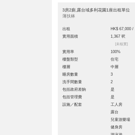
3房2廁,露台域多利花園1座出租單位
薄扶林
出租
HK$ 67,000 /
實用面積
1,367 呎
[未核實]
實用率
100%
樓盤類型
住宅
樓層
中層
睡房數量
3
洗手間數量
2
包括政府差餉
是
包括管理費
是
設施／配套
工人房
露台
兒童游樂場
健身房
游泳池