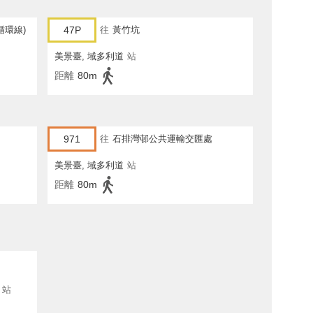
循環線)
47P
往
黃竹坑
美景臺, 域多利道
站
距離
80m
971
往
石排灣邨公共運輸交匯處
美景臺, 域多利道
站
距離
80m
站