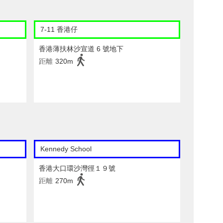
7-11 香港仔
香港薄扶林沙宣道 6 號地下
距離
320m
Kennedy School
香港大口環沙灣徑１９號
距離
270m