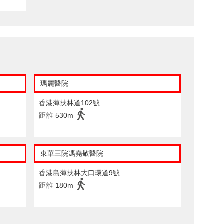
瑪麗醫院
香港薄扶林道102號
距離
530m
東華三院馮堯敬醫院
香港島薄扶林大口環道9號
距離
180m