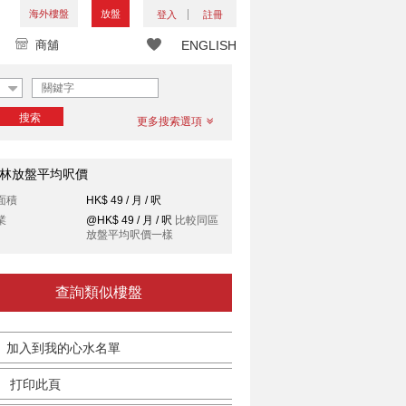
海外樓盤
放盤
登入
註冊
商舖
ENGLISH
搜索
更多搜索選項
林放盤平均呎價
面積
HK$ 49 / 月 / 呎
業
@HK$ 49 / 月 / 呎
比較同區
放盤平均呎價一樣
查詢類似樓盤
加入到我的心水名單
打印此頁