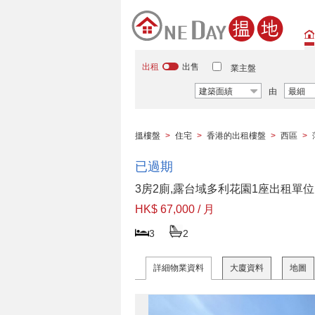
出租
出售
業主盤
建築面績
由
最細
搵樓盤
>
住宅
>
香港的出租樓盤
>
西區
>
已過期
3房2廁,露台域多利花園1座出租單位
HK$ 67,000 / 月
3
2
詳細物業資料
大廈資料
地圖