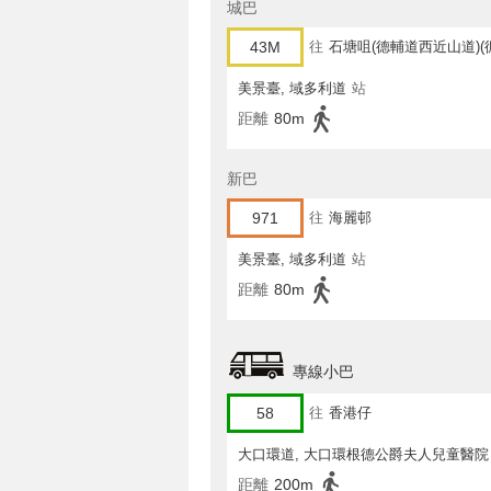
城巴
43M
往
石塘咀(德輔道西近山道)(
美景臺, 域多利道
站
距離
80m
新巴
971
往
海麗邨
美景臺, 域多利道
站
距離
80m
專線小巴
58
往
香港仔
大口環道, 大口環根德公爵夫人兒童醫院
距離
200m