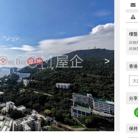
樓盤
此物
此物
>
香港
分享
保持