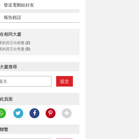
發送電郵給好友
報告錯誤
在相同大廈
業的其它出租盤
(2)
業的其它出售盤
(5)
大廈搜尋
提交
此頁面
聯繫