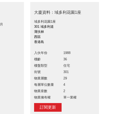
大廈資料：域多利花園1座
域多利花園1座
 月
301 域多利道
薄扶林
西區
香港島
入伙年份
1988
樓齡
36
樓盤類型
住宅
街號
301
物業層數
29
每層單位數量
4
物業座數
2
物業擁有權
單一業權
訂閱更新