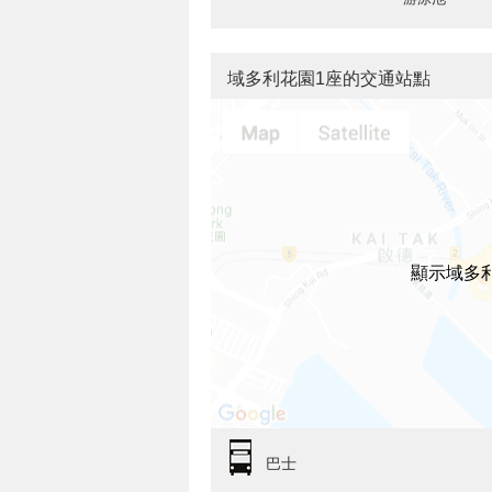
域多利花園1座的交通站點
顯示域多
巴士