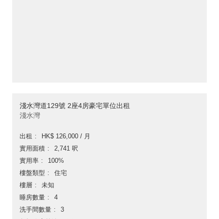
淺水灣道129號 2座4房豪宅單位出租
淺水灣
出租
HK$ 126,000 / 月
實用面積
2,741 呎
實用率
100%
樓盤類型
住宅
樓層
未知
睡房數量
4
洗手間數量
3