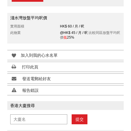
淺水灣放盤平均呎價
實用面積
HK$ 60 / 月 / 呎
此物業
@HK$ 45 / 月 / 呎
比較同區放盤平均呎
價
低
25%
加入到我的心水名單
打印此頁
發送電郵給好友
報告錯誤
香港大廈搜尋
提交