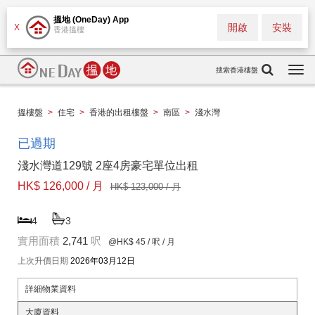
搵地 (OneDay) App
開啟
安裝
X
香港搵樓
搜索香港樓盤
Togg
navi
搵樓盤
>
住宅
>
香港的出租樓盤
>
南區
>
淺水灣
已過期
淺水灣道129號 2座4房豪宅單位出租
HK$ 126,000 / 月
HK$ 123,000 / 月
4
3
實用面積
2,741
呎
@HK$ 45
/ 呎 / 月
上次升價日期
2026年03月12日
詳細物業資料
大廈資料