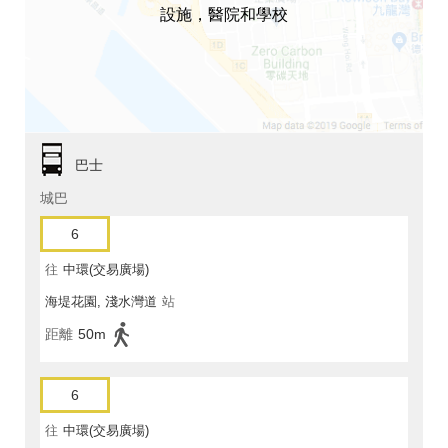
設施，醫院和學校
巴士
城巴
6
往
中環(交易廣場)
海堤花園, 淺水灣道
站
距離
50m
6
往
中環(交易廣場)