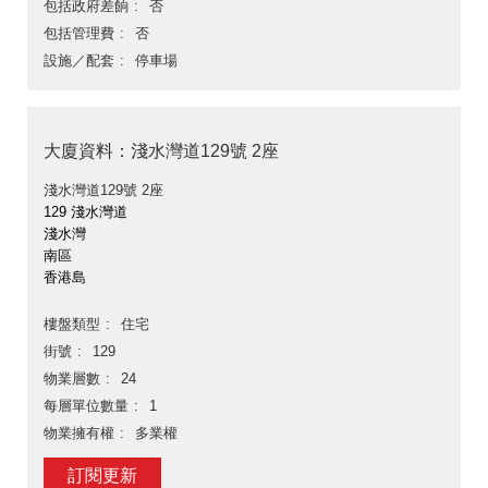
包括政府差餉
否
包括管理費
否
設施／配套
停車場
大廈資料：淺水灣道129號 2座
淺水灣道129號 2座
129 淺水灣道
淺水灣
南區
香港島
樓盤類型
住宅
街號
129
物業層數
24
每層單位數量
1
物業擁有權
多業權
訂閱更新