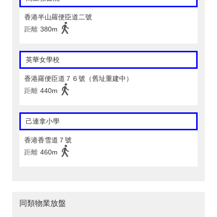
香港半山羅便臣道二號
距離
380m
英華女學校
香港羅便臣道７６號（舊址重建中）
距離
440m
己連拿小學
香港香雪道７號
距離
460m
同類物業放盤