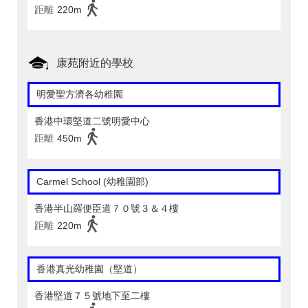
距離
220m
康苑附近的學校
明愛聖方濟各幼稚園
香港中環堅道二號明愛中心
距離
450m
Carmel School (幼稚園部)
香港半山羅便臣道７０號３＆４樓
距離
220m
香港真光幼稚園（堅道）
香港堅道７５號地下至二樓