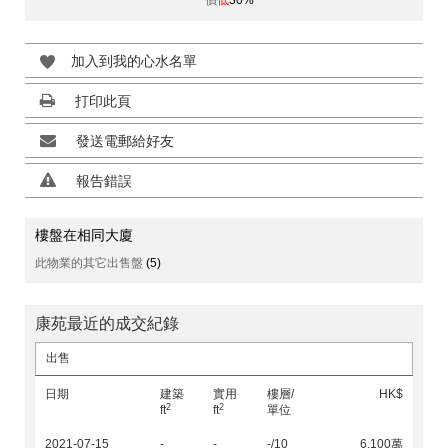
價
低
30%
加入到我的心水名單
打印此頁
發送電郵給好友
報告錯誤
樓盤在相同大廈
此物業的其它出售盤
(5)
康苑最近的成交紀錄
出售
日期
建築
實用
樓層/
HK$
2
2
ft
ft
單位
2021-07-15
-
-
-/10
6,100萬