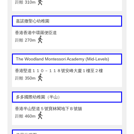
距離
310m
嘉諾撒聖心幼稚園
香港香港中環羅便臣道
距離
270m
The Woodland Montessori Academy (Mid-Levels)
香港堅道１１０－１１８號安峰大廈１樓至２樓
距離
350m
多多國際幼稚園（半山）
香港半山堅道５號寶林閣地下Ｂ號舖
距離
460m