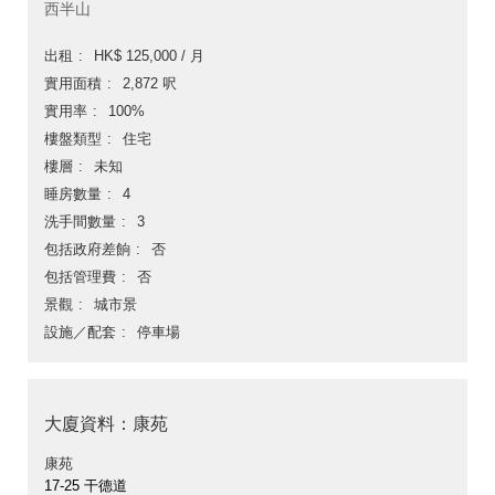
西半山
出租
HK$ 125,000 / 月
實用面積
2,872 呎
實用率
100%
樓盤類型
住宅
樓層
未知
睡房數量
4
洗手間數量
3
包括政府差餉
否
包括管理費
否
景觀
城市景
設施／配套
停車場
大廈資料：康苑
康苑
17-25 干德道