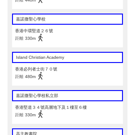
距離
440m
嘉諾撒聖心學校
香港中環堅道２６號
距離
330m
Island Christian Academy
香港必列者士街７０號
距離
480m
嘉諾撒聖心學校私立部
香港堅道３４號高層地下及１樓至６樓
距離
330m
高主教書院