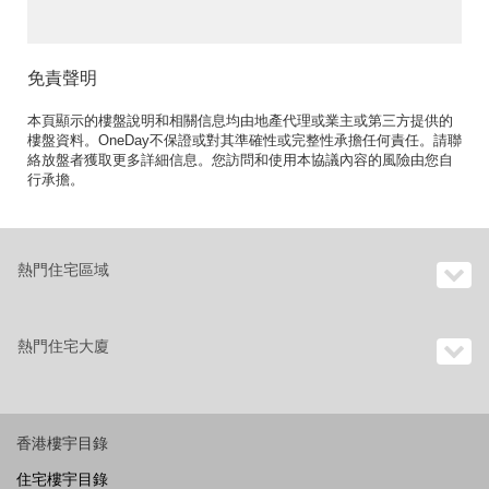
免責聲明
本頁顯示的樓盤說明和相關信息均由地產代理或業主或第三方提供的
樓盤資料。OneDay不保證或對其準確性或完整性承擔任何責任。請聯
絡放盤者獲取更多詳細信息。您訪問和使用本協議內容的風險由您自
行承擔。
熱門住宅區域
熱門住宅大廈
香港樓宇目錄
住宅樓宇目錄