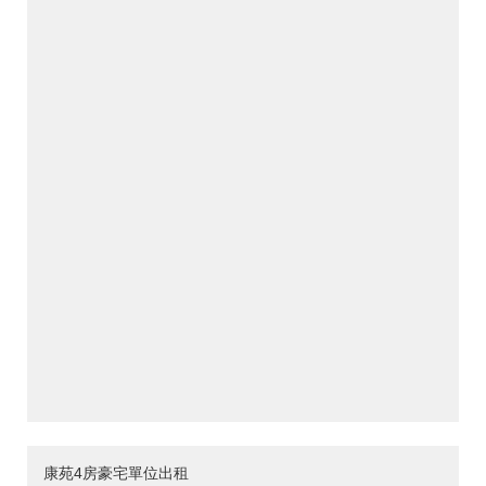
康苑4房豪宅單位出租