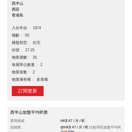
西半山
西區
香港島
入伙年份
1974
樓齡
50
樓盤類型
住宅
街號
17-25
物業層數
26
每層單位數量
2
物業座數
2
物業擁有權
多業權
訂閱更新
西半山放盤平均呎價
實用面積
HK$ 67 / 月 / 呎
此物業
@HK$ 47 / 月 / 呎
比較同區放盤平均呎