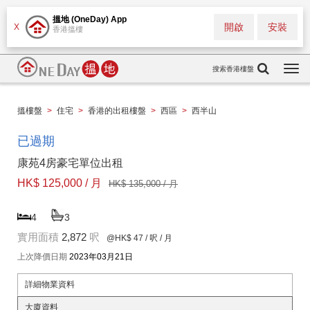
搵地 (OneDay) App
開啟
安裝
X
香港搵樓
搜索香港樓盤
Togg
navi
搵樓盤
>
住宅
>
香港的出租樓盤
>
西區
>
西半山
已過期
康苑4房豪宅單位出租
HK$ 125,000 / 月
HK$ 135,000 / 月
4
3
實用面積
2,872
呎
@HK$ 47
/ 呎 / 月
上次降價日期
2023年03月21日
詳細物業資料
大廈資料