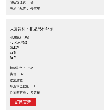
包括管理費
否
設施／配套
停車場
大廈資料：相思灣村48號
相思灣村48號
48 相思灣路
清水灣
西貢
新界
樓盤類型
住宅
街號
48
物業層數
1
每層單位數量
1
物業擁有權
多業權
訂閱更新