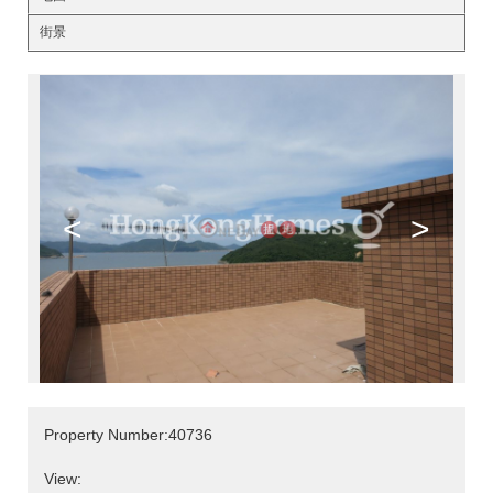
街景
<
>
Property Number:40736
View: