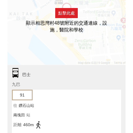
點擊此處
顯示相思灣村48號附近的交通連線，設
施，醫院和學校
巴士
九巴
91
往
鑽石山站
兩塊田
站
距離
460m