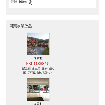
距離
460m
同類物業放盤
茅莆村
HK$ 58,000 / 月
4房3廁,連車位,露台,獨立
屋《茅莆村出租單位》
茅莆村