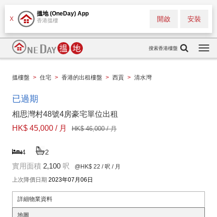
搵地 (OneDay) App
開啟
安裝
X
香港搵樓
搜索香港樓盤
Togg
navi
搵樓盤
>
住宅
>
香港的出租樓盤
>
西貢
>
清水灣
已過期
相思灣村48號4房豪宅單位出租
HK$ 45,000 / 月
HK$ 46,000 / 月
4
2
實用面積
2,100
呎
@HK$ 22
/ 呎 / 月
上次降價日期
2023年07月06日
詳細物業資料
地圖