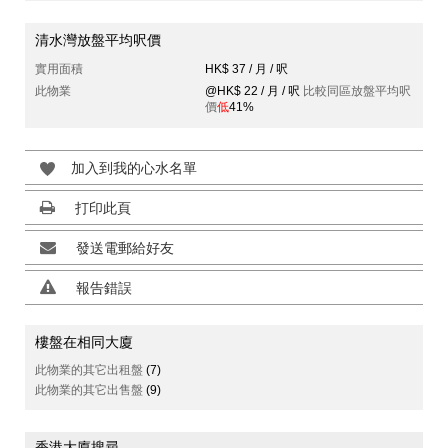
清水灣放盤平均呎價
實用面積
HK$ 37 / 月 / 呎
此物業
@HK$ 22 / 月 / 呎
比較同區放盤平均呎
價
低
41%
加入到我的心水名單
打印此頁
發送電郵給好友
報告錯誤
樓盤在相同大廈
此物業的其它出租盤
(7)
此物業的其它出售盤
(9)
香港大廈搜尋