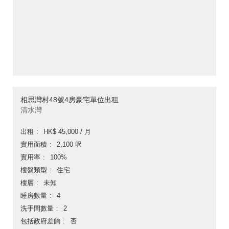
相思灣村48號4房豪宅單位出租
清水灣
出租
HK$ 45,000 / 月
實用面積
2,100 呎
實用率
100%
樓盤類型
住宅
樓層
未知
睡房數量
4
洗手間數量
2
包括政府差餉
否