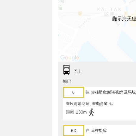
顯示海天徑
巴士
城巴
6
往
赤柱監獄(經舂磡角及馬坑
舂坎角消防局, 舂磡角道
站
距離
130m
6X
往
赤柱監獄