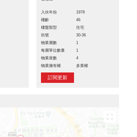
入伙年份
1978
樓齡
46
樓盤類型
住宅
街號
30-36
物業層數
1
每層單位數量
1
物業座數
4
物業擁有權
多業權
訂閱更新