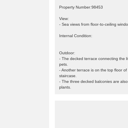
Property Number:98453
View:
- Sea views from floor-to-ceiling wind
Internal Condition:
Outdoor:
- The decked terrace connecting the l
pets.
- Another terrace is on the top floor o
staircase.
- The three decked balconies are also 
plants.