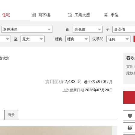
住宅
寫字樓
工業大廈
車位
選擇地區
由
最低價
至
最高價
至
最大
睡房
睡房
洗手間
任何
舂坎
舂坎角
實用
此物
實用面積
2,433
呎
@HK$ 45
/ 呎 / 月
上次更新日期
2026年07月20日
街景