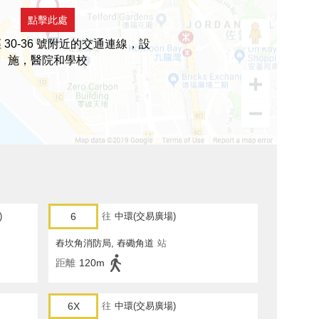
點擊此處
 30-36 號附近的交通連線，設
施，醫院和學校
)
6
往
中環(交易廣場)
舂坎角消防局, 舂磡角道
站
距離
120m
6X
往
中環(交易廣場)