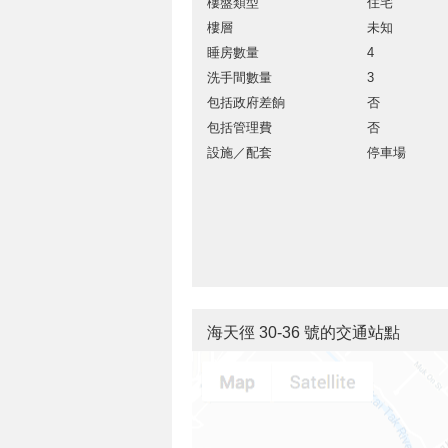
樓盤類型
住宅
樓層
未知
睡房數量
4
洗手間數量
3
包括政府差餉
否
包括管理費
否
設施／配套
停車場
海天徑 30-36 號的交通站點