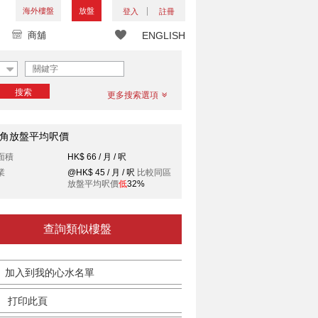
海外樓盤
放盤
登入
註冊
商舖
ENGLISH
搜索
更多搜索選項
角放盤平均呎價
面積
HK$ 66 / 月 / 呎
業
@HK$ 45 / 月 / 呎
比較同區
放盤平均呎價
低
32%
查詢類似樓盤
加入到我的心水名單
打印此頁