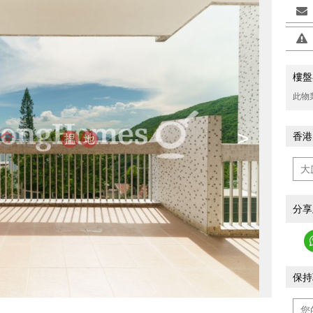
樓盤
此物
>
香港
分享
保持