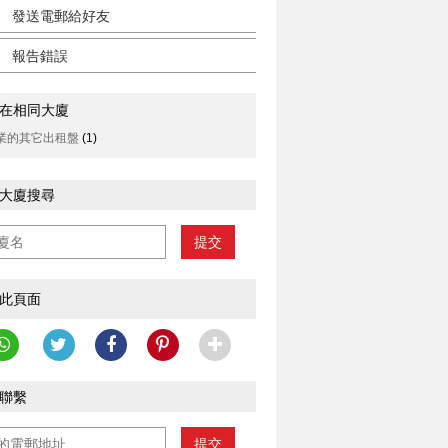
發送電郵給好友
報告錯誤
在相同大廈
業的其它出租盤
(1)
大廈搜尋
提交
此頁面
聯繫
提交