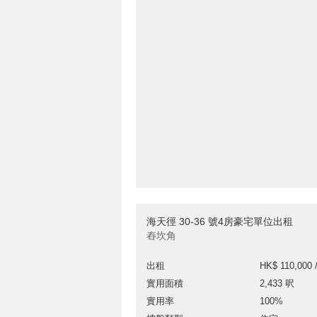
海天徑 30-36 號4房豪宅單位出租
舂坎角
出租
HK$ 110,000 
實用面積
2,433 呎
實用率
100%