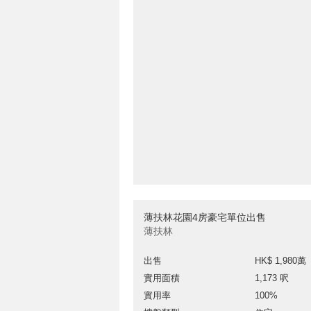
薄扶林花園4房豪宅單位出售
薄扶林
出售
HK$ 1,980萬
實用面積
1,173 呎
實用率
100%