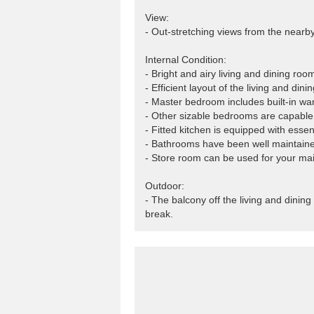
View:
- Out-stretching views from the nearby 
Internal Condition:
- Bright and airy living and dining roo
- Efficient layout of the living and di
- Master bedroom includes built-in wa
- Other sizable bedrooms are capable 
- Fitted kitchen is equipped with essen
- Bathrooms have been well maintain
- Store room can be used for your mai
Outdoor:
- The balcony off the living and dinin
break.