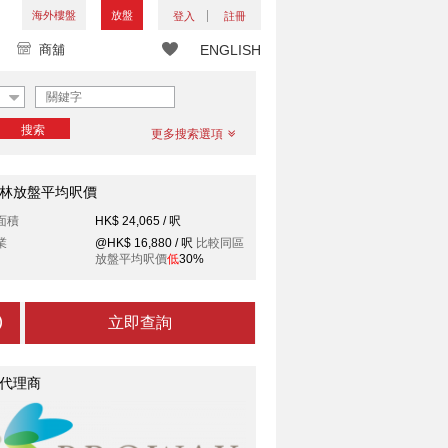
海外樓盤
放盤
登入
註冊
商舖
ENGLISH
搜索
更多搜索選項
林放盤平均呎價
面積
HK$ 24,065 / 呎
業
@HK$ 16,880 / 呎
比較同區
放盤平均呎價
低
30%
立即查詢
代理商