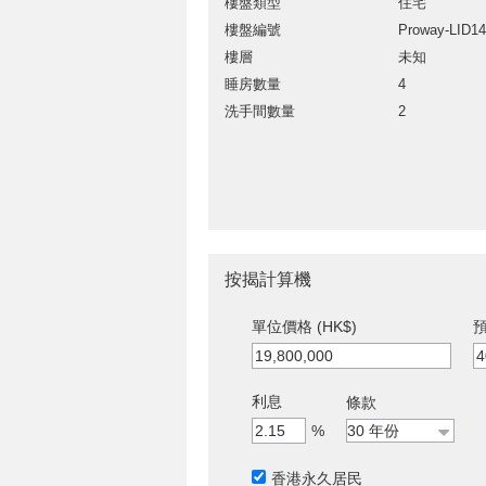
樓盤類型
住宅
樓盤編號
Proway-LID1
樓層
未知
睡房數量
4
洗手間數量
2
按揭計算機
單位價格 (HK$)
預
利息
條款
%
香港永久居民