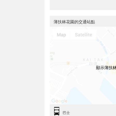
薄扶林花園的交通站點
顯示薄扶
巴士