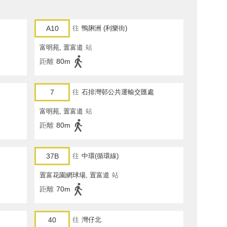
A10
往
鴨脷洲 (利樂街)
富明苑, 置富道
站
距離
80m
7
往
石排灣邨公共運輸交匯處
富明苑, 置富道
站
距離
80m
37B
往
中環(循環線)
置富花園網球場, 置富道
站
距離
70m
40
往
灣仔北