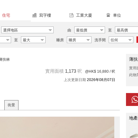
住宅
寫字樓
工業大廈
車位
選擇地區
由
最低價
至
最高價
至
最大
睡房
睡房
洗手間
任何
薄扶
薄扶林
實用
實用面積
1,173
呎
@HK$ 16,880
/ 呎
此物
上次更新日期
2026年08月07日
街景
地產