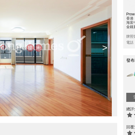
Prowa
香港
海富
金鐘夏
牌照
電話
>
發布
總評
回覆