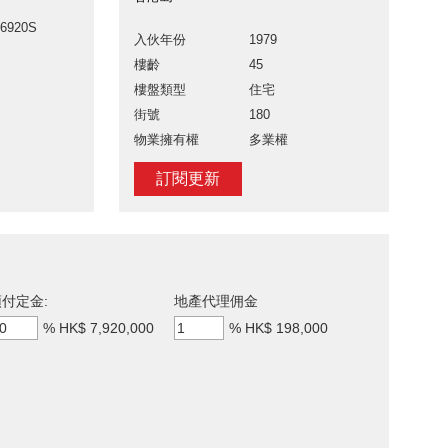
46920S
入伙年份
1979
樓齡
45
樓盤類型
住宅
街號
180
物業擁有權
多業權
訂閱更新
付定金:
地產代理佣金
%
HK$ 7,920,000
%
HK$ 198,000