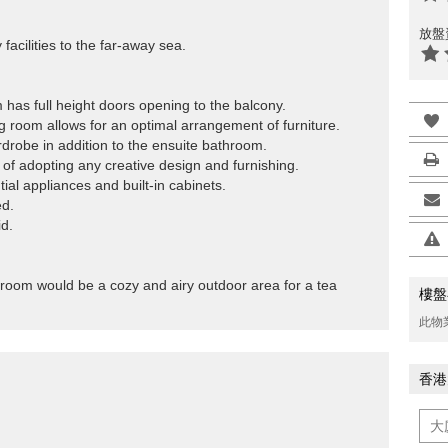
放盤
facilities to the far-away sea.
m has full height doors opening to the balcony.
ning room allows for an optimal arrangement of furniture.
rdrobe in addition to the ensuite bathroom.
of adopting any creative design and furnishing.
tial appliances and built-in cabinets.
ed.
d.
g room would be a cozy and airy outdoor area for a tea
樓盤
此物
香港