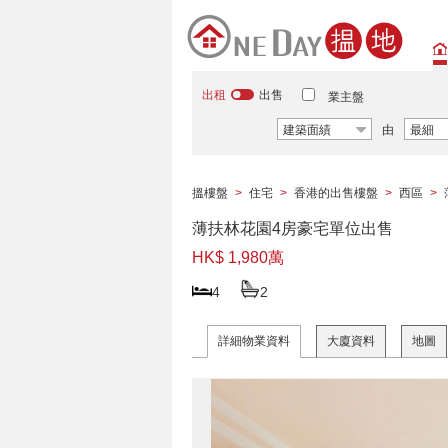
出租
出售
業主盤
建築面績
由
最細
搵樓盤
>
住宅
>
香港的出售樓盤
>
西區
>
薄扶林花園4房豪宅單位出售
HK$ 1,980萬
4
2
詳細物業資料
大廈資料
地圖