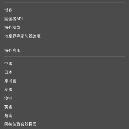
博客
開發者API
海外樓盤
地產界專家前景論壇
海外房產
中國
日本
柬埔寨
泰國
澳洲
英國
越南
阿拉伯聯合酋長國