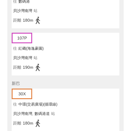
往
數碼港
貝沙灣南灣
站
距離
180m
107P
往
紅磡(海逸豪園)
貝沙灣南灣
站
距離
190m
新巴
30X
往
中環(交易廣場)(循環線)
貝沙灣南灣, 數碼港道
站
距離
180m