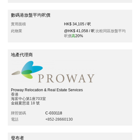
數碼港放盤平均呎價
實用面積
HK$ 34,105 / 呎
此物業
@HK$ 41,058 / 呎
比較同區放盤平均
呎價
高
20%
地產代理商
Proway Relocation & Real Estate Services
香港
海富中心第1座703室
金鐘夏慤道 18 號
牌照號碼
C-033118
電話
+852-28660130
發布者