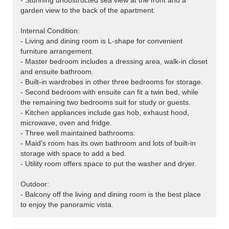
- Stunning unobstructed sea view at the front and a
garden view to the back of the apartment.
Internal Condition:
- Living and dining room is L-shape for convenient
furniture arrangement.
- Master bedroom includes a dressing area, walk-in closet
and ensuite bathroom.
- Built-in wardrobes in other three bedrooms for storage.
- Second bedroom with ensuite can fit a twin bed, while
the remaining two bedrooms suit for study or guests.
- Kitchen appliances include gas hob, exhaust hood,
microwave, oven and fridge.
- Three well maintained bathrooms.
- Maid's room has its own bathroom and lots of built-in
storage with space to add a bed.
- Utility room offers space to put the washer and dryer.
Outdoor:
- Balcony off the living and dining room is the best place
to enjoy the panoramic vista.