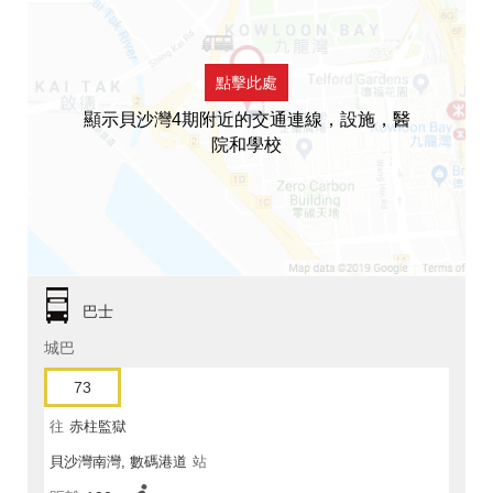
點擊此處
顯示貝沙灣4期附近的交通連線，設施，醫
院和學校
巴士
城巴
73
往
赤柱監獄
貝沙灣南灣, 數碼港道
站