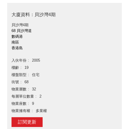
大廈資料：貝沙灣4期
貝沙灣4期
68 貝沙灣道
數碼港
南區
香港島
入伙年份
2005
樓齡
19
樓盤類型
住宅
街號
68
物業層數
32
每層單位數量
2
物業座數
9
物業擁有權
多業權
訂閱更新