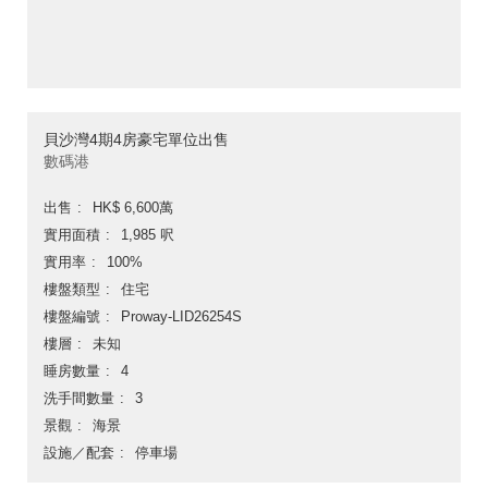
貝沙灣4期4房豪宅單位出售
數碼港
出售
HK$ 6,600萬
實用面積
1,985 呎
實用率
100%
樓盤類型
住宅
樓盤編號
Proway-LID26254S
樓層
未知
睡房數量
4
洗手間數量
3
景觀
海景
設施／配套
停車場