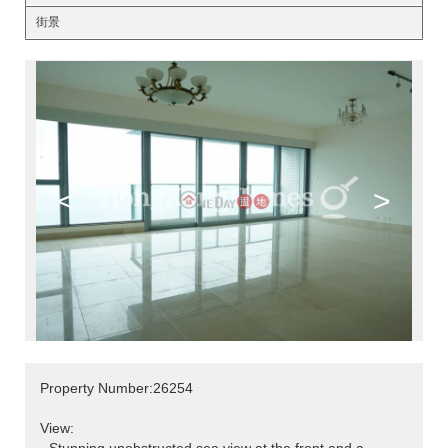
街景
<
>
Property Number:26254
View: