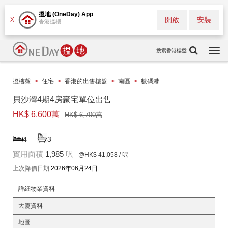
搵地 (OneDay) App
開啟
安裝
X
香港搵樓
搜索香港樓盤
Togg
navi
搵樓盤
>
住宅
>
香港的出售樓盤
>
南區
>
數碼港
貝沙灣4期4房豪宅單位出售
HK$ 6,600萬
HK$ 6,700萬
4
3
實用面積
1,985
呎
@HK$ 41,058
/ 呎
上次降價日期
2026年06月24日
詳細物業資料
大廈資料
地圖