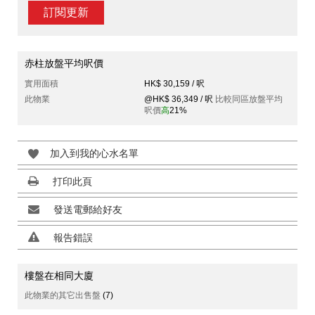
訂閱更新
赤柱放盤平均呎價
實用面積
HK$ 30,159 / 呎
此物業
@HK$ 36,349 / 呎
比較同區放盤平均
呎價
高
21%
加入到我的心水名單
打印此頁
發送電郵給好友
報告錯誤
樓盤在相同大廈
此物業的其它出售盤
(7)