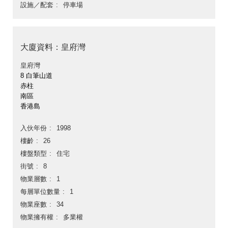
設施／配套
停車場
大廈資料：皇府灣
皇府灣
8 白筆山道
赤柱
南區
香港島
入伙年份
1998
樓齡
26
樓盤類型
住宅
街號
8
物業層數
1
每層單位數量
1
物業座數
34
物業擁有權
多業權