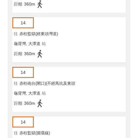
距離
360m
14
往
赤柱監獄(經東頭灣道)
龜背灣, 大潭道
站
距離
360m
14
往
赤柱砲台(閘口)(不經馬坑及東頭
龜背灣, 大潭道
站
灣道)
距離
360m
14
往
赤柱監獄(循環線)