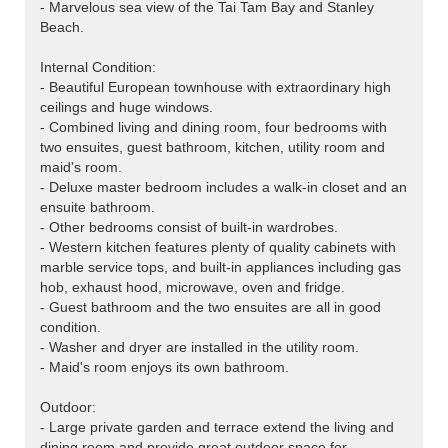
- Marvelous sea view of the Tai Tam Bay and Stanley
Beach.
Internal Condition:
- Beautiful European townhouse with extraordinary high
ceilings and huge windows.
- Combined living and dining room, four bedrooms with
two ensuites, guest bathroom, kitchen, utility room and
maid's room.
- Deluxe master bedroom includes a walk-in closet and an
ensuite bathroom.
- Other bedrooms consist of built-in wardrobes.
- Western kitchen features plenty of quality cabinets with
marble service tops, and built-in appliances including gas
hob, exhaust hood, microwave, oven and fridge.
- Guest bathroom and the two ensuites are all in good
condition.
- Washer and dryer are installed in the utility room.
- Maid's room enjoys its own bathroom.
Outdoor:
- Large private garden and terrace extend the living and
dining room and provide great outdoor space for