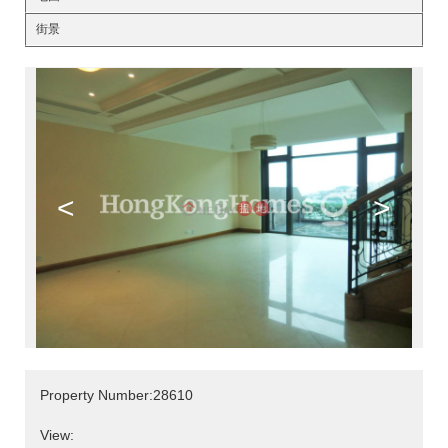
街景
<
>
Property Number:28610
View: