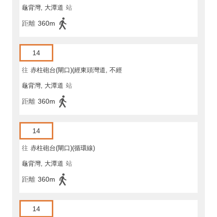
龜背灣, 大潭道
站
距離
360m
14
往
赤柱砲台(閘口)(經東頭灣道, 不經
龜背灣, 大潭道
站
馬坑)
距離
360m
14
往
赤柱砲台(閘口)(循環線)
龜背灣, 大潭道
站
距離
360m
14