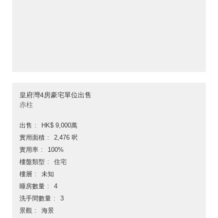
皇府灣4房豪宅單位出售
赤柱
出售
HK$ 9,000萬
實用面積
2,476 呎
實用率
100%
樓盤類型
住宅
樓層
未知
睡房數量
4
洗手間數量
3
景觀
海景