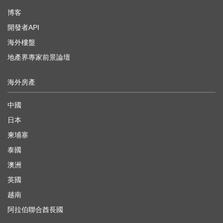
博客
開發者API
海外樓盤
地產界專家前景論壇
海外房產
中國
日本
柬埔寨
泰國
澳洲
英國
越南
阿拉伯聯合酋長國