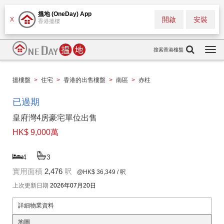
搵地 (OneDay) App
開啟
安裝
X
香港搵樓
搜索香港樓盤
Togg
navi
搵樓盤
>
住宅
>
香港的出售樓盤
>
南區
>
赤柱
已過期
皇府灣4房豪宅單位出售
HK$ 9,000萬
4
3
實用面積
2,476
呎
@HK$ 36,349
/ 呎
上次更新日期
2026年07月20日
詳細物業資料
地圖