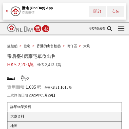
搵地 (OneDay) App
開啟
安裝
X
香港搵樓
搜索香港樓盤
Togg
navi
搵樓盤
>
住宅
>
香港的出售樓盤
>
灣仔區
>
大坑
帝后臺4房豪宅單位出售
HK$ 2,200萬
HK$ 2,413.1萬
4
2
實用面積
1,035
呎
@HK$ 21,101
/ 呎
上次降價日期
2026年05月29日
詳細物業資料
大廈資料
地圖