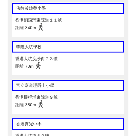
佛教黃焯菴小學
香港銅鑼灣東院道１１號
距離
340m
李陞大坑學校
香港大坑浣紗街７３號
距離
70m
官立嘉道理爵士小學
香港掃桿埔東院道９號
距離
380m
香港真光中學
香港大坑道５０號