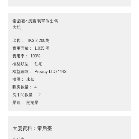
帝后臺4房豪宅單位出售
大坑
出售
HK$ 2,200萬
實用面積
1,035 呎
實用率
100%
樓盤類型
住宅
樓盤編號
Proway-LID7444S
樓層
未知
睡房數量
4
洗手間數量
2
景觀
開揚景
大廈資料：帝后臺