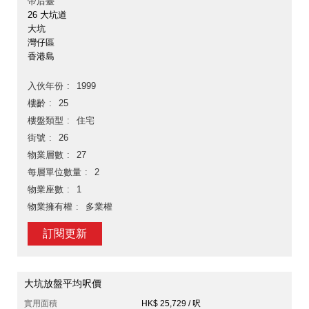
帝后臺
26 大坑道
大坑
灣仔區
香港島
入伙年份
1999
樓齡
25
樓盤類型
住宅
街號
26
物業層數
27
每層單位數量
2
物業座數
1
物業擁有權
多業權
訂閱更新
大坑放盤平均呎價
實用面積
HK$ 25,729 / 呎