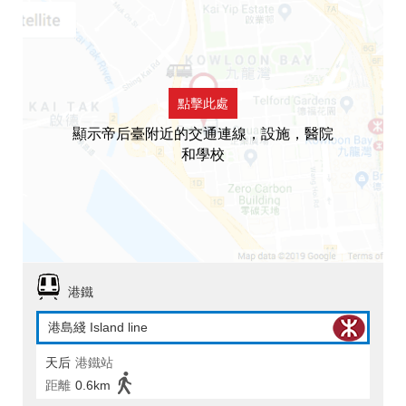
點擊此處
顯示帝后臺附近的交通連線，設施，醫院
和學校
港鐵
港島綫 Island line
天后
港鐵站
距離
0.6km