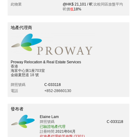
此物業
@HK$ 21,101 / 呎
比較同區放盤平均
呎價
低
18%
地產代理商
Proway Relocation & Real Estate Services
香港
海富中心第1座703室
金鐘夏慤道 18 號
牌照號碼
C-033118
電話
+852-28660130
發布者
Elaine Lam
牌照號碼
C-033118
已驗證地產代理
註冊時間
2021年04月
此地產代理的其他盤 (3301)