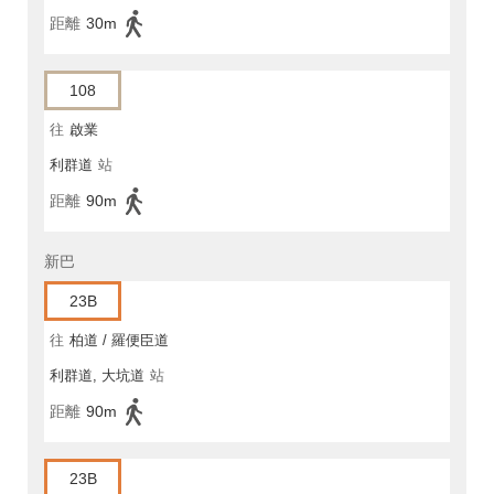
距離
30m
108
往
啟業
利群道
站
距離
90m
新巴
23B
往
柏道 / 羅便臣道
利群道, 大坑道
站
距離
90m
23B