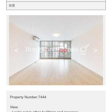
街景
<
>
Property Number:7444
View: