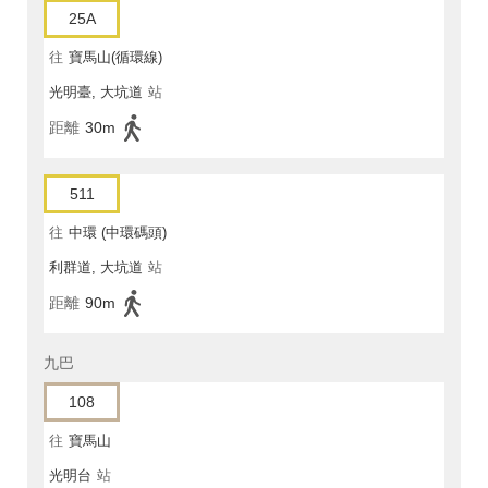
25A
往
寶馬山(循環線)
光明臺, 大坑道
站
距離
30m
511
往
中環 (中環碼頭)
利群道, 大坑道
站
距離
90m
九巴
108
往
寶馬山
光明台
站