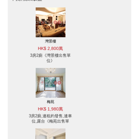
灣景樓
HK$ 2,800萬
3房2廁《灣景樓出售單
位》
梅苑
HK$ 1,980萬
3房2廁,連租約發售,連車
位,露台《梅苑出售單
位》