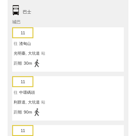
巴士
城巴
11
往
渣甸山
光明臺, 大坑道
站
距離
30m
11
往
中環碼頭
利群道, 大坑道
站
距離
90m
11