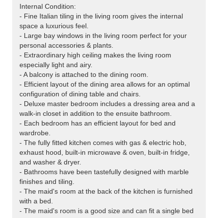
Internal Condition:
- Fine Italian tiling in the living room gives the internal
space a luxurious feel.
- Large bay windows in the living room perfect for your
personal accessories & plants.
- Extraordinary high ceiling makes the living room
especially light and airy.
- A balcony is attached to the dining room.
- Efficient layout of the dining area allows for an optimal
configuration of dining table and chairs.
- Deluxe master bedroom includes a dressing area and a
walk-in closet in addition to the ensuite bathroom.
- Each bedroom has an efficient layout for bed and
wardrobe.
- The fully fitted kitchen comes with gas & electric hob,
exhaust hood, built-in microwave & oven, built-in fridge,
and washer & dryer.
- Bathrooms have been tastefully designed with marble
finishes and tiling.
- The maid's room at the back of the kitchen is furnished
with a bed.
- The maid's room is a good size and can fit a single bed