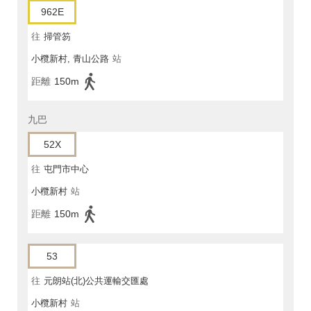
962E
往
掃管笏
小欖新村, 青山公路
站
距離
150m
九巴
52X
往
屯門市中心
小欖新村
站
距離
150m
53
往
元朗站(北)公共運輸交匯處
小欖新村
站