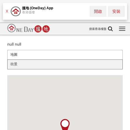
搵地 (OneDay) App
開啟
安裝
X
香港搵樓
搜索香港樓盤
Togg
navi
null null
地圖
街景