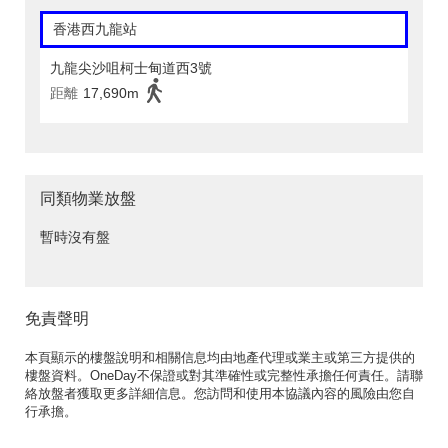
香港西九龍站
九龍尖沙咀柯士甸道西3號
距離
17,690m
同類物業放盤
暫時沒有盤
免責聲明
本頁顯示的樓盤說明和相關信息均由地產代理或業主或第三方提供的
樓盤資料。OneDay不保證或對其準確性或完整性承擔任何責任。請聯
絡放盤者獲取更多詳細信息。您訪問和使用本協議內容的風險由您自
行承擔。