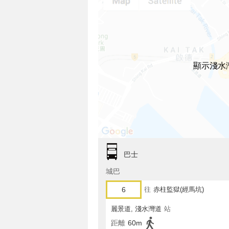
顯示淺水
巴士
城巴
6
往
赤柱監獄(經馬坑)
麗景道, 淺水灣道
站
距離
60m