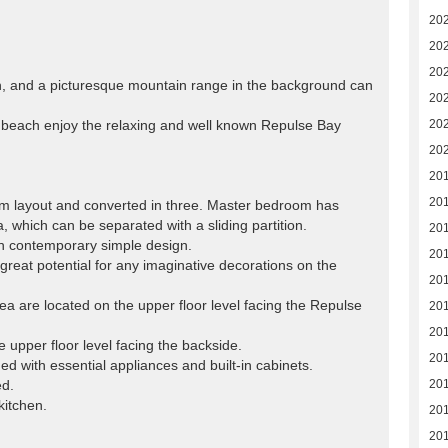
20
20
20
h, and a picturesque mountain range in the background can
20
 beach enjoy the relaxing and well known Repulse Bay
20
20
20
20
oom layout and converted in three. Master bedroom has
, which can be separated with a sliding partition.
20
with contemporary simple design.
20
great potential for any imaginative decorations on the
20
a are located on the upper floor level facing the Repulse
20
20
upper floor level facing the backside.
20
d with essential appliances and built-in cabinets.
ed.
20
kitchen.
20
201