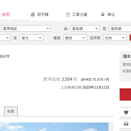
住宅
寫字樓
工業大廈
車位
選擇地區
由
最低價
至
最高價
至
最大
睡房
睡房
洗手間
任何
淺水
淺水灣
實用
此物
實用面積
2,554
呎
@HK$ 70,478
/ 呎
上次降價日期
2025年12月11日
街景