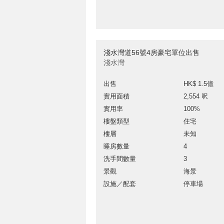
淺水灣道56號4房豪宅單位出售
淺水灣
出售
HK$ 1.5億
實用面積
2,554 呎
實用率
100%
樓盤類型
住宅
樓層
未知
睡房數量
4
洗手間數量
3
景觀
海景
設施／配套
停車場