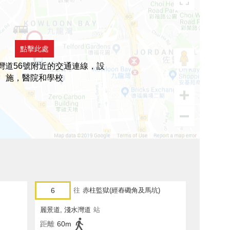
點擊此處
灣道56號附近的交通連線，設
施，醫院和學校
6
往
赤柱監獄(經舂磡角及馬坑)
麗景道, 淺水灣道
站
距離
60m