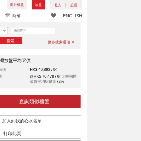
海外樓盤
放盤
登入
註冊
商舖
ENGLISH
搜索
更多搜索選項
灣放盤平均呎價
面積
HK$ 40,893 / 呎
業
@HK$ 70,478 / 呎
比較同區
放盤平均呎價
高
72%
查詢類似樓盤
加入到我的心水名單
打印此頁