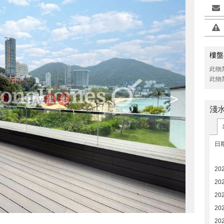
樓盤
此物
此物
>
淺
日
20
20
20
20
20