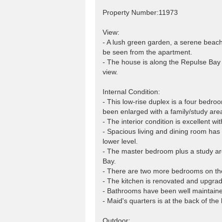
Property Number:11973
View:
- A lush green garden, a serene beac
be seen from the apartment.
- The house is along the Repulse Bay
view.
Internal Condition:
- This low-rise duplex is a four bedr
been enlarged with a family/study area
- The interior condition is excellent 
- Spacious living and dining room has 
lower level.
- The master bedroom plus a study are
Bay.
- There are two more bedrooms on the 
- The kitchen is renovated and upgrade
- Bathrooms have been well maintain
- Maid's quarters is at the back of the 
Outdoor: