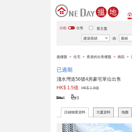
出租
出售
業主盤
建築面績
由
最細
搵樓盤
>
住宅
>
香港的出售樓盤
>
南區
>
已過期
淺水灣道56號4房豪宅單位出售
HK$ 1.5億
HK$ 1.8億
4
3
詳細物業資料
大廈資料
地圖