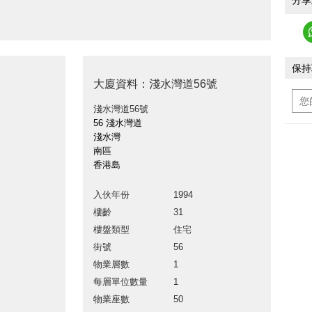
分享
保持
大廈資料：淺水灣道56號
淺水灣道56號
56 淺水灣道
淺水灣
南區
香港島
入伙年份
1994
樓齡
31
樓盤類型
住宅
街號
56
物業層數
1
每層單位數量
1
物業座數
50