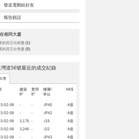
發送電郵給好友
報告錯誤
在相同大廈
業的其它出租盤
(1)
業的其它出售盤
(5)
水灣道56號最近的成交紀錄
出售
期
建築
實用
樓層/
HK$
2
2
ft
ft
單位
23-02-08
-
-
-/P40
4億
23-02-08
-
-
-/P42
4億
23-02-08
3,176
-
-/19
4億
23-02-08
3,246
-
-/22
4億
23-02-08
-
-
-/P43
4億