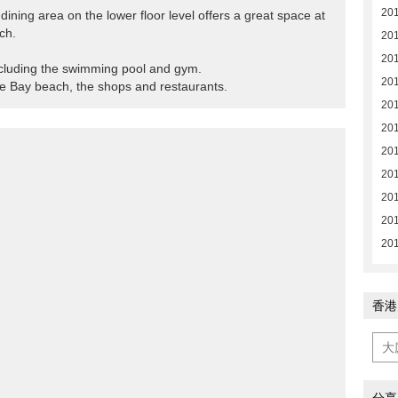
201
 dining area on the lower floor level offers a great space at
ch.
201
201
including the swimming pool and gym.
201
se Bay beach, the shops and restaurants.
201
201
201
201
201
201
201
香港