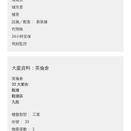
城市景
樓景
設施／配套
新裝修
冇間格
24小時安保
視頻監控
大廈資料：英倫倉
英倫倉
33 大業街
觀塘
觀塘區
九龍
樓盤類型
工業
街號
33
物業座數
1