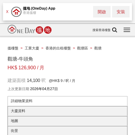
搵地 (OneDay) App
開啟
安裝
X
香港搵樓
搜索香港樓盤
Togg
navi
搵樓盤
>
工業大廈
>
香港的出租樓盤
>
觀塘區
>
觀塘
觀塘-牛頭角
HK$ 126,900 / 月
建築面積
14,100
呎
@HK$ 9
/ 呎 / 月
上次更新日期
2026年04月27日
詳細物業資料
大廈資料
地圖
街景