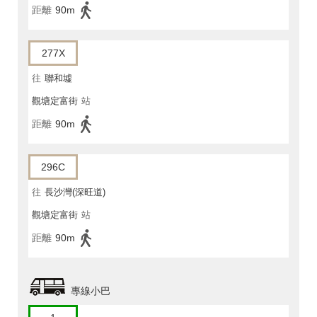
距離
90m
277X
往
聯和墟
觀塘定富街
站
距離
90m
296C
往
長沙灣(深旺道)
觀塘定富街
站
距離
90m
專線小巴