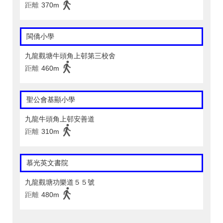
距離
370m
閩僑小學
九龍觀塘牛頭角上邨第三校舍
距離
460m
聖公會基顯小學
九龍牛頭角上邨安善道
距離
310m
慕光英文書院
九龍觀塘功樂道５５號
距離
480m