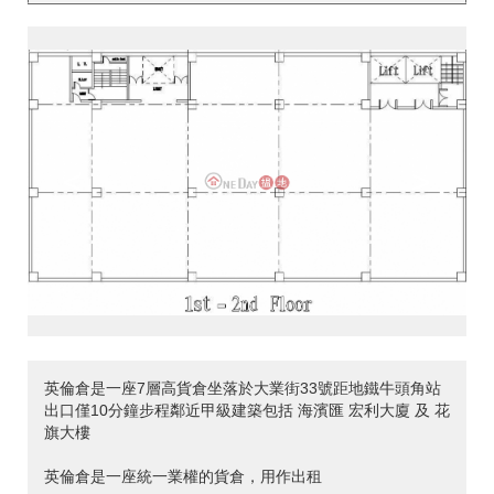
<
>
英倫倉是一座7層高貨倉坐落於大業街33號距地鐵牛頭角站
出口僅10分鐘步程鄰近甲級建築包括 海濱匯 宏利大廈 及 花
旗大樓
英倫倉是一座統一業權的貨倉，用作出租