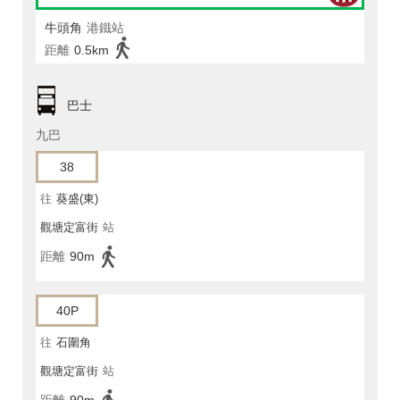
牛頭角
港鐵站
距離
0.5km
巴士
九巴
38
往
葵盛(東)
觀塘定富街
站
距離
90m
40P
往
石圍角
觀塘定富街
站
距離
90m