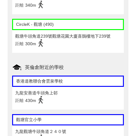
距離
340m
CircleK - 觀塘 (490)
觀塘牛頭角道239號觀塘花園大廈喜鵲樓地下239號
距離
300m
英倫倉附近的學校
香港道教聯合會雲泉學校
九龍安善道牛頭角上邨
距離
430m
觀塘官立小學
九龍觀塘牛頭角道２４０號