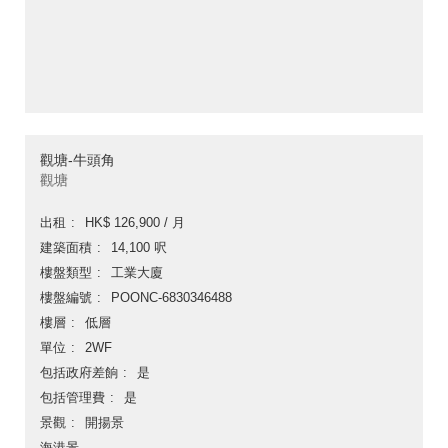
觀塘-牛頭角
觀塘
出租
HK$ 126,900 / 月
建築面積
14,100 呎
樓盤類型
工業大廈
樓盤編號
POONC-6830346488
樓層
低層
單位
2WF
包括政府差餉
是
包括管理費
是
景觀
開揚景
海港景