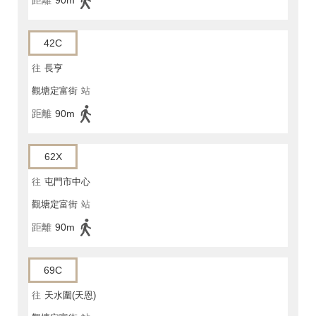
42C
往
長亨
觀塘定富街
站
距離
90m
62X
往
屯門市中心
觀塘定富街
站
距離
90m
69C
往
天水圍(天恩)