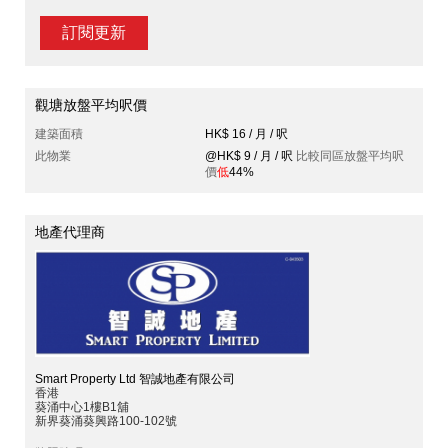
訂閱更新
觀塘放盤平均呎價
建築面積
HK$ 16 / 月 / 呎
此物業
@HK$ 9 / 月 / 呎
比較同區放盤平均呎
價
低
44%
地產代理商
Smart Property Ltd 智誠地產有限公司
香港
葵涌中心1樓B1舖
新界葵涌葵興路100-102號