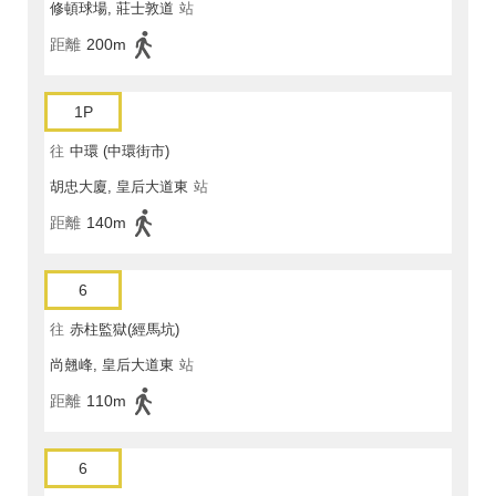
修頓球場, 莊士敦道
站
距離
200m
1P
往
中環 (中環街市)
胡忠大廈, 皇后大道東
站
距離
140m
6
往
赤柱監獄(經馬坑)
尚翹峰, 皇后大道東
站
距離
110m
6