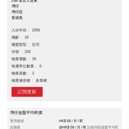
258 皇后大道東
灣仔
灣仔區
香港島
入伙年份
2006
樓齡
18
樓盤類型
住宅
街號
258
物業層數
39
每層單位數量
6
物業座數
3
物業擁有權
多業權
訂閱更新
灣仔放盤平均呎價
實用面積
HK$ 68 / 月 / 呎
此物業
@HK$ 58 / 月 / 呎
比較同區放盤平均呎