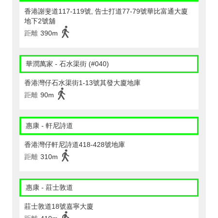
香港謝斐道117-119號, 告士打道77-79號華比富通大廈
地下2號舖
距離
390m
華潤萬家 - 石水渠街 (#040)
香港灣仔石水渠街1-13號其發大廈地庫
距離
90m
惠康 - 軒尼詩道
香港灣仔軒尼詩道418-428號地庫
距離
310m
惠康 - 莊士敦道
莊士敦道18號嘉寧大廈