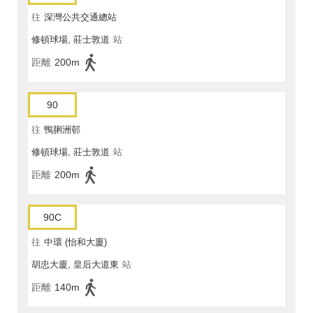
往
深灣公共交通總站
修頓球場, 莊士敦道
站
距離
200m
90
往
鴨脷洲邨
修頓球場, 莊士敦道
站
距離
200m
90C
往
中環 (怡和大廈)
胡忠大廈, 皇后大道東
站
距離
140m