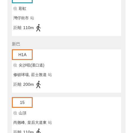
往
彩虹
灣仔街市
站
距離
110m
新巴
H1A
往
尖沙咀(漢口道)
修頓球場, 莊士敦道
站
距離
200m
15
往
山頂
尚翹峰, 皇后大道東
站
距離
110m