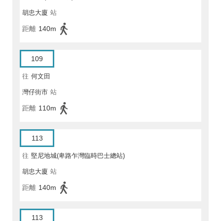
胡忠大廈
站
距離
140m
109
往
何文田
灣仔街市
站
距離
110m
113
往
堅尼地城(卑路乍灣臨時巴士總站)
胡忠大廈
站
距離
140m
113