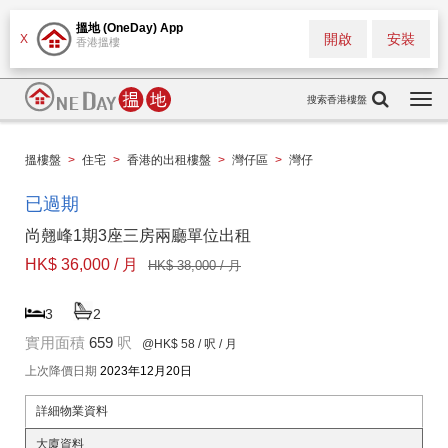
搵地 (OneDay) App
開啟
安裝
X
香港搵樓
搜索香港樓盤
Togg
navi
搵樓盤
>
住宅
>
香港的出租樓盤
>
灣仔區
>
灣仔
已過期
尚翹峰1期3座三房兩廳單位出租
HK$ 36,000 / 月
HK$ 38,000 / 月
3
2
實用面積
659
呎
@HK$ 58
/ 呎 / 月
上次降價日期
2023年12月20日
詳細物業資料
大廈資料