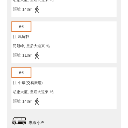
距離
140m
66
往
馬坑邨
尚翹峰, 皇后大道東
站
距離
110m
66
往
中環(交易廣場)
胡忠大廈, 皇后大道東
站
距離
140m
專線小巴