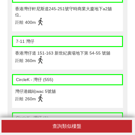
香港灣仔軒尼斯道245-251號守時商業大廈地下a2舖
位。
距離
400m
7-11 灣仔
香港灣仔道 151-163 新世紀廣場地下第 54-55 號舖
距離
360m
CircleK - 灣仔 (555)
灣仔港鐵站wac 5號舖
距離
260m
CircleK - 灣仔 (1)
查詢類似樓盤
灣仔軒尼詩道38號地下