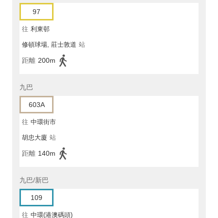
97
往
利東邨
修頓球場, 莊士敦道
站
距離
200m
九巴
603A
往
中環街市
胡忠大廈
站
距離
140m
九巴/新巴
109
往
中環(港澳碼頭)