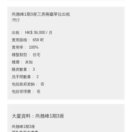
尚翹峰1期3座三房兩廳單位出租
灣仔
出租
HK$ 36,000 / 月
實用面積
659 呎
實用率
100%
樓盤類型
住宅
樓層
未知
睡房數量
3
洗手間數量
2
包括政府差餉
否
包括管理費
否
大廈資料：尚翹峰1期3座
尚翹峰1期3座