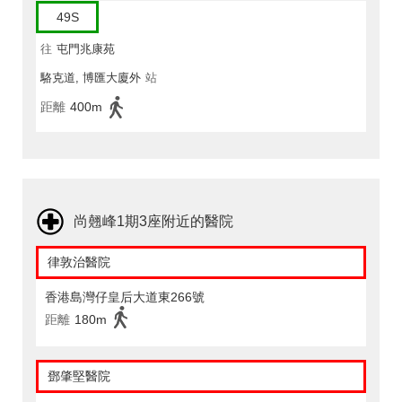
49S
往
屯門兆康苑
駱克道, 博匯大廈外
站
距離
400m
尚翹峰1期3座附近的醫院
律敦治醫院
香港島灣仔皇后大道東266號
距離
180m
鄧肇堅醫院