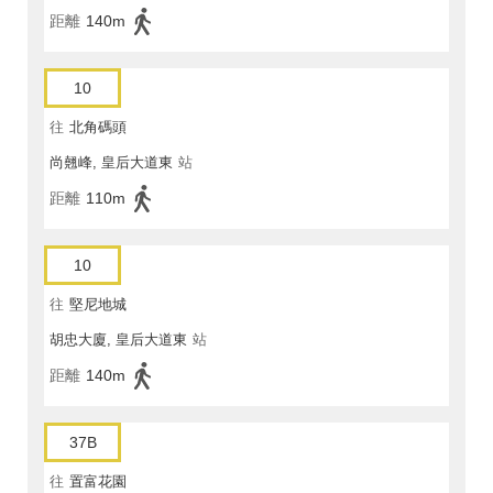
距離
140m
10
往
北角碼頭
尚翹峰, 皇后大道東
站
距離
110m
10
往
堅尼地城
胡忠大廈, 皇后大道東
站
距離
140m
37B
往
置富花園