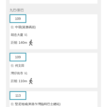
九巴/新巴
109
往
中環(港澳碼頭)
胡忠大廈
站
距離
140m
109
往
何文田
灣仔街市
站
距離
110m
113
往
堅尼地城(卑路乍灣臨時巴士總站)