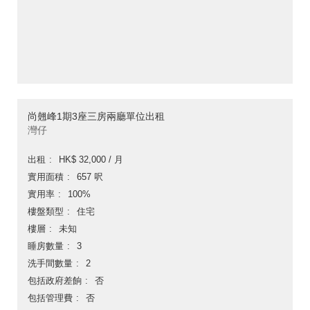
尚翹峰1期3座三房兩廳單位出租
灣仔
出租
HK$ 32,000 / 月
實用面積
657 呎
實用率
100%
樓盤類型
住宅
樓層
未知
睡房數量
3
洗手間數量
2
包括政府差餉
否
包括管理費
否