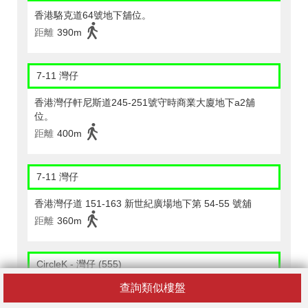
香港駱克道64號地下舖位。
距離
390m
7-11 灣仔
香港灣仔軒尼斯道245-251號守時商業大廈地下a2舖
位。
距離
400m
7-11 灣仔
香港灣仔道 151-163 新世紀廣場地下第 54-55 號舖
距離
360m
CircleK - 灣仔 (555)
查詢類似樓盤
灣仔港鐵站wac 5號舖