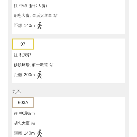
往
中環 (怡和大廈)
胡忠大廈, 皇后大道東
站
距離
140m
97
往
利東邨
修頓球場, 莊士敦道
站
距離
200m
九巴
603A
往
中環街市
胡忠大廈
站
距離
140m