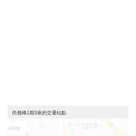
尚翹峰1期3座的交通站點