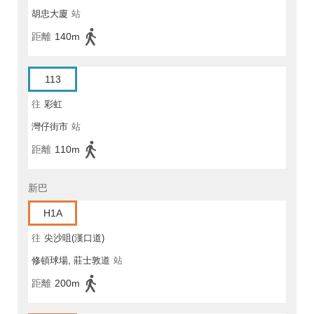
胡忠大廈
站
距離
140m
113
往
彩虹
灣仔街市
站
距離
110m
新巴
H1A
往
尖沙咀(漢口道)
修頓球場, 莊士敦道
站
距離
200m