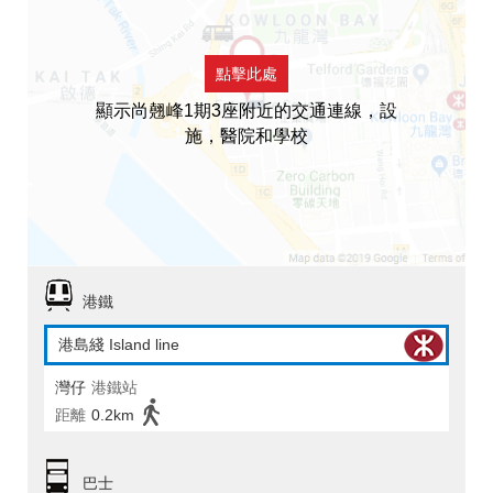
點擊此處
顯示尚翹峰1期3座附近的交通連線，設
施，醫院和學校
港鐵
港島綫 Island line
灣仔
港鐵站
距離
0.2km
巴士