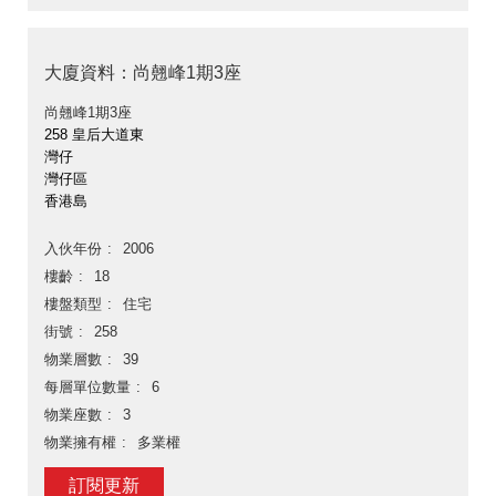
大廈資料：尚翹峰1期3座
尚翹峰1期3座
258 皇后大道東
灣仔
灣仔區
香港島
入伙年份
2006
樓齡
18
樓盤類型
住宅
街號
258
物業層數
39
每層單位數量
6
物業座數
3
物業擁有權
多業權
訂閱更新