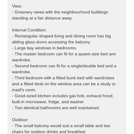
View:
- Greenery views with the neighbourhood buildings
standing at a fair distance away.
Internal Condition:
- Rectangular-shaped living and dining room has big
sliding glass doors accessing the balcony.
- Large bay windows in bedrooms.
- The master bedroom can fit for a queen-size bed ann
wardrobe;
- Second bedroom can fit for a single/double bed and a
wardrobe.
- Third bedroom with a fitted bunk bed with wardrobes
and a fitted desk on the window area can be a study or
maid's room.
- Good-sized kitchen includes gas hob, exhaust hood,
built-in microwave, fridge, and washer.
- Two identical bathrooms are well maintained.
Outdoor:
- The small balcony would suit a small table and two
chairs for outdoor drinks and breakfast.