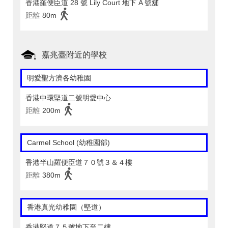
香港羅便臣道 28 號 Lily Court 地下 A 號舖
距離
80m
嘉兆臺附近的學校
明愛聖方濟各幼稚園
香港中環堅道二號明愛中心
距離
200m
Carmel School (幼稚園部)
香港半山羅便臣道７０號３＆４樓
距離
380m
香港真光幼稚園（堅道）
香港堅道７５號地下至二樓