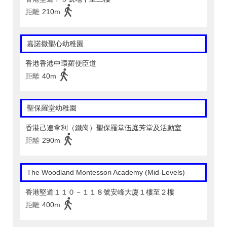
距離
210m
嘉諾撒聖心幼稚園
香港香港中環羅便臣道
距離
40m
聖保羅堂幼稚園
香港己連拿利（鐵崗）聖保羅堂伍庭芳堂及活動室
距離
290m
The Woodland Montessori Academy (Mid-Levels)
香港堅道１１０－１１８號安峰大廈１樓至２樓
距離
400m