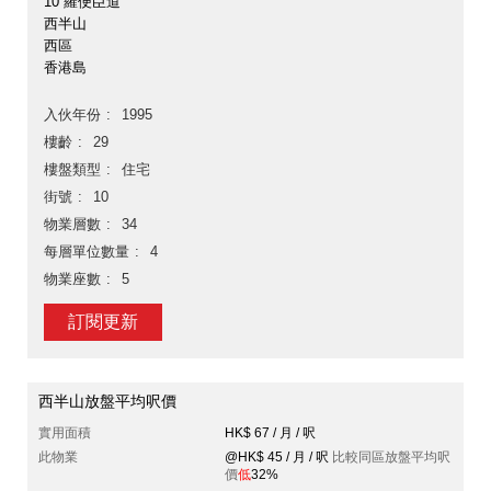
10 羅便臣道
西半山
西區
香港島
入伙年份
1995
樓齡
29
樓盤類型
住宅
街號
10
物業層數
34
每層單位數量
4
物業座數
5
訂閱更新
西半山放盤平均呎價
實用面積
HK$ 67 / 月 / 呎
此物業
@HK$ 45 / 月 / 呎
比較同區放盤平均呎
價
低
32%