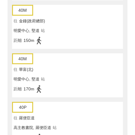
40M
往
金鐘(政府總部)
明愛中心, 堅道
站
距離
150m
40M
往
華富(北)
明愛中心, 堅道
站
距離
170m
40P
往
羅便臣道
高主教書院, 羅便臣道
站