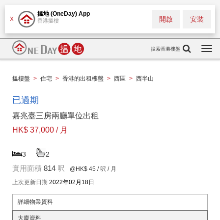
搵地 (OneDay) App
開啟
安裝
X
香港搵樓
搜索香港樓盤
Togg
navi
搵樓盤
>
住宅
>
香港的出租樓盤
>
西區
>
西半山
已過期
嘉兆臺三房兩廳單位出租
HK$ 37,000 / 月
3
2
實用面積
814
呎
@HK$ 45
/ 呎 / 月
上次更新日期
2022年02月18日
詳細物業資料
大廈資料