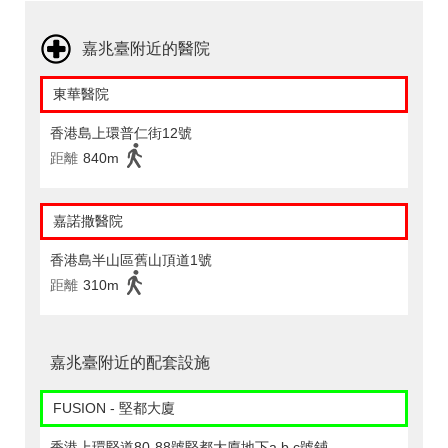
嘉兆臺附近的醫院
東華醫院
香港島上環普仁街12號
距離
840m
嘉諾撒醫院
香港島半山區舊山頂道1號
距離
310m
嘉兆臺附近的配套設施
FUSION - 堅都大廈
香港上環堅道80-88號堅都大廈地下a,b,c號鋪