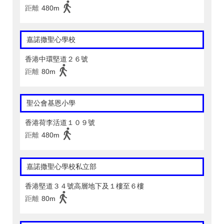
距離
480m
嘉諾撒聖心學校
香港中環堅道２６號
距離
80m
聖公會基恩小學
香港荷李活道１０９號
距離
480m
嘉諾撒聖心學校私立部
香港堅道３４號高層地下及１樓至６樓
距離
80m