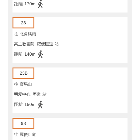
距離
170m
23
往
北角碼頭
高主教書院, 羅便臣道
站
距離
140m
23B
往
寶馬山
明愛中心, 堅道
站
距離
150m
93
往
羅便臣道