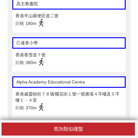
高主教書院
香港半山羅便臣道二號
距離
180m
己連拿小學
香港香雪道７號
距離
380m
Alpha Academy Educational Centre
香港威靈頓街７８號∕擺花街１號一號廣場４字樓及５字
樓１－４室
距離
370m
AMG Tutorial Centre
查詢類似樓盤