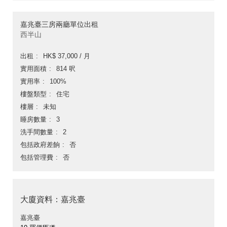
嘉兆臺三房兩廳單位出租
西半山
出租
HK$ 37,000 / 月
實用面積
814 呎
實用率
100%
樓盤類型
住宅
樓層
未知
睡房數量
3
洗手間數量
2
包括政府差餉
否
包括管理費
否
大廈資料：嘉兆臺
嘉兆臺