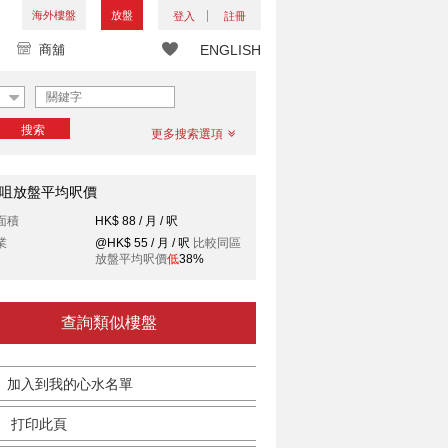
海外樓盤
放盤
登入
註冊
商舖
ENGLISH
搜索
更多搜索選項
咀放盤平均呎價
面積
HK$ 88 / 月 / 呎
業
@HK$ 55 / 月 / 呎
比較同區
放盤平均呎價
低
38%
查詢類似樓盤
加入到我的心水名單
打印此頁