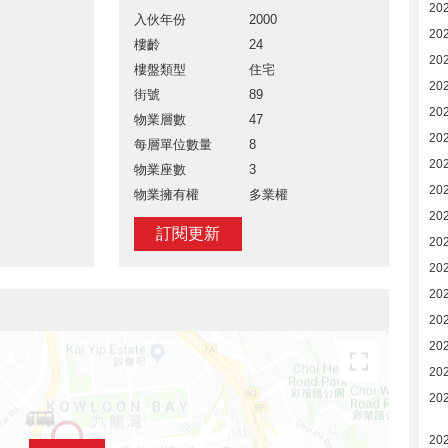
20
入伙年份
2000
20
樓齡
24
20
樓盤類型
住宅
202
街號
89
202
物業層數
47
20
每層單位數量
8
20
物業座數
3
20
物業擁有權
多業權
20
訂閱更新
20
20
20
20
20
20
20
20