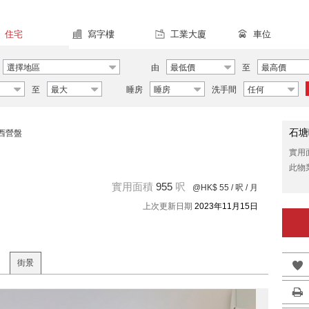
住宅
寫字樓
工業大廈
車位
選擇地區
由
最低價
至
最高價
至
最大
睡房
睡房
洗手間
任何
石塘
西營盤
實用
此物
實用面積
955
呎
@HK$ 55
/ 呎 / 月
上次更新日期
2023年11月15日
街景