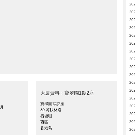
20
20
20
202
20
20
20
20
202
20
20
20
大廈資料：寶翠園1期2座
20
寶翠園1期2座
20
 月
89 薄扶林道
20
石塘咀
西區
20
香港島
20