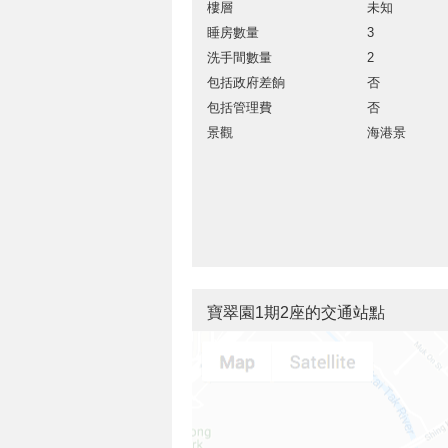
樓層
未知
睡房數量
3
洗手間數量
2
包括政府差餉
否
包括管理費
否
景觀
海港景
寶翠園1期2座的交通站點