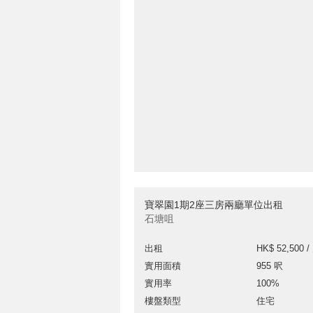
寶翠園1期2座三房兩廳單位出租
石塘咀
出租
HK$ 52,500 /
實用面積
955 呎
實用率
100%
樓盤類型
住宅