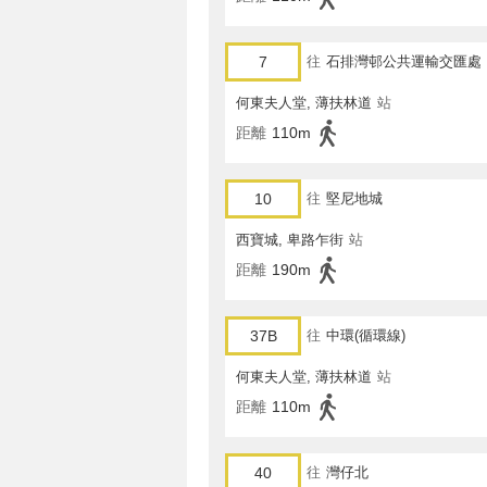
7
往
石排灣邨公共運輸交匯處
何東夫人堂, 薄扶林道
站
距離
110m
10
往
堅尼地城
西寶城, 卑路乍街
站
距離
190m
37B
往
中環(循環線)
何東夫人堂, 薄扶林道
站
距離
110m
40
往
灣仔北