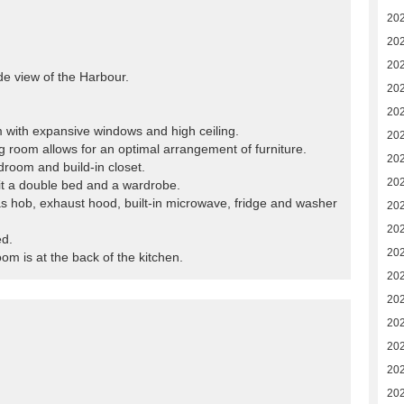
202
202
20
ide view of the Harbour.
20
20
om with expansive windows and high ceiling.
20
ning room allows for an optimal arrangement of furniture.
20
room and build-in closet.
20
it a double bed and a wardrobe.
gas hob, exhaust hood, built-in microwave, fridge and washer
20
20
ed.
20
om is at the back of the kitchen.
20
20
20
20
20
20