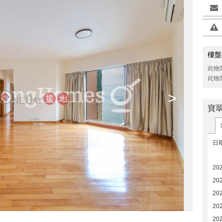
樓盤
此物
此物
>
寶
日
20
20
20
20
20