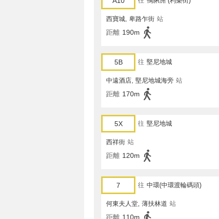
A10
往
鴨脷洲 (利樂街)
西寶城, 卑路乍街
站
距離
190m
5B
往
堅尼地城
中遠酒店, 堅尼地城海旁
站
距離
170m
5X
往
堅尼地城
西祥街
站
距離
120m
7
往
中環(中環渡輪碼頭)
何東夫人堂, 薄扶林道
站
距離
110m