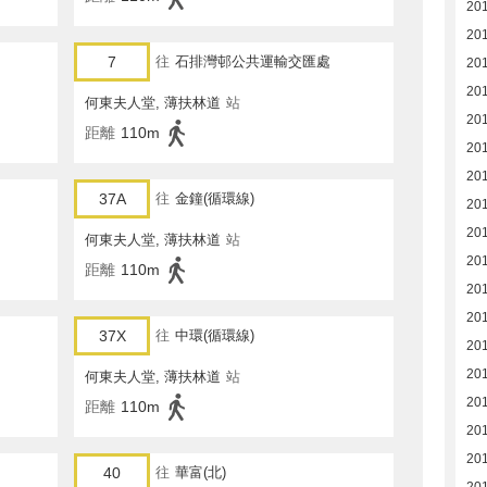
20
201
7
往
石排灣邨公共運輸交匯處
20
20
何東夫人堂, 薄扶林道
站
20
距離
110m
20
20
37A
往
金鐘(循環線)
20
20
何東夫人堂, 薄扶林道
站
20
距離
110m
201
20
37X
往
中環(循環線)
20
20
何東夫人堂, 薄扶林道
站
20
距離
110m
20
20
40
往
華富(北)