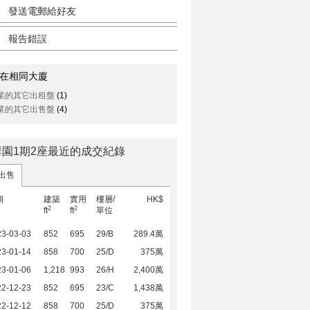
發送電郵給好友
報告錯誤
在相同大廈
業的其它出租盤
(1)
業的其它出售盤
(4)
翠園1期2座最近的成交紀錄
出售
期
建築
實用
樓層/
HK$
2
2
ft
ft
單位
23-03-03
852
695
29/B
289.4萬
23-01-14
858
700
25/D
375萬
23-01-06
1,218
993
26/H
2,400萬
22-12-23
852
695
23/C
1,438萬
22-12-12
858
700
25/D
375萬