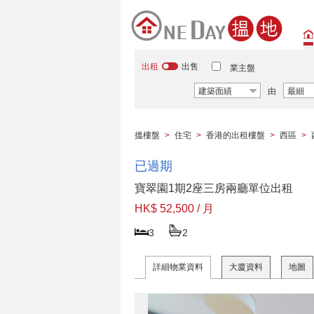
出租
出售
業主盤
建築面績
由
最細
搵樓盤
>
住宅
>
香港的出租樓盤
>
西區
>
已過期
寶翠園1期2座三房兩廳單位出租
HK$ 52,500 / 月
3
2
詳細物業資料
大廈資料
地圖